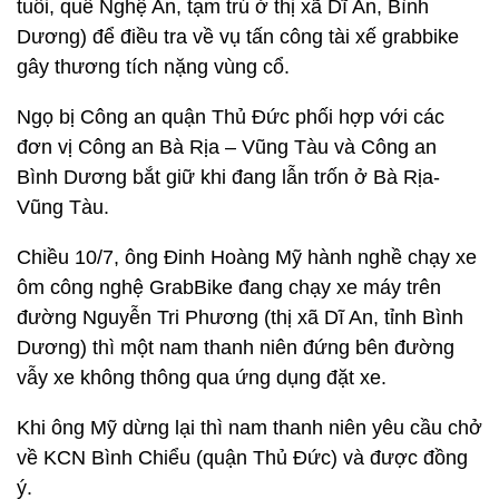
tuổi, quê Nghệ An, tạm trú ở thị xã Dĩ An, Bình
Dương) để điều tra về vụ tấn công tài xế grabbike
gây thương tích nặng vùng cổ.
Ngọ bị Công an quận Thủ Đức phối hợp với các
đơn vị Công an Bà Rịa – Vũng Tàu và Công an
Bình Dương bắt giữ khi đang lẫn trốn ở Bà Rịa-
Vũng Tàu.
Chiều 10/7, ông Đinh Hoàng Mỹ hành nghề chạy xe
ôm công nghệ GrabBike đang chạy xe máy trên
đường Nguyễn Tri Phương (thị xã Dĩ An, tỉnh Bình
Dương) thì một nam thanh niên đứng bên đường
vẫy xe không thông qua ứng dụng đặt xe.
Khi ông Mỹ dừng lại thì nam thanh niên yêu cầu chở
về KCN Bình Chiểu (quận Thủ Đức) và được đồng
ý.