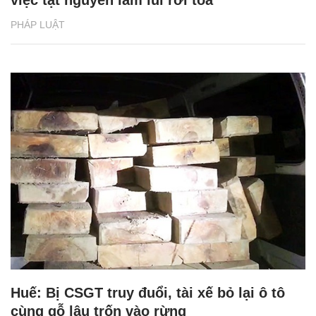
việc tật nguyền lầm lũi rời tòa
PHÁP LUẬT
Huế: Bị CSGT truy đuổi, tài xế bỏ lại ô tô
cùng gỗ lậu trốn vào rừng