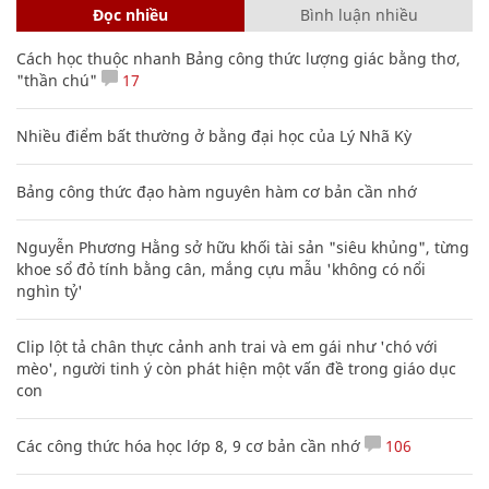
Đọc nhiều
Bình luận nhiều
Cách học thuộc nhanh Bảng công thức lượng giác bằng thơ,
"thần chú"
17
Nhiều điểm bất thường ở bằng đại học của Lý Nhã Kỳ
Bảng công thức đạo hàm nguyên hàm cơ bản cần nhớ
Nguyễn Phương Hằng sở hữu khối tài sản "siêu khủng", từng
khoe sổ đỏ tính bằng cân, mắng cựu mẫu 'không có nổi
nghìn tỷ'
Clip lột tả chân thực cảnh anh trai và em gái như 'chó với
mèo', người tinh ý còn phát hiện một vấn đề trong giáo dục
con
Các công thức hóa học lớp 8, 9 cơ bản cần nhớ
106