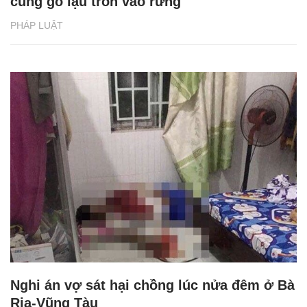
cùng gỗ lậu trốn vào rừng
PHÁP LUẬT
Nghi án vợ sát hại chồng lúc nửa đêm ở Bà
Rịa-Vũng Tàu