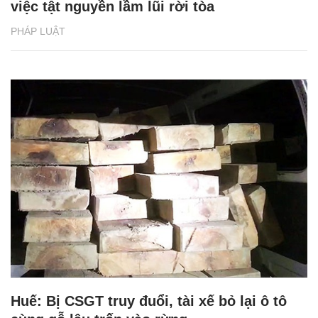
việc tật nguyền lầm lũi rời tòa
PHÁP LUẬT
Huế: Bị CSGT truy đuổi, tài xế bỏ lại ô tô