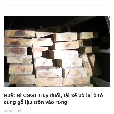
Huế: Bị CSGT truy đuổi, tài xế bỏ lại ô tô
cùng gỗ lậu trốn vào rừng
PHÁP LUẬT