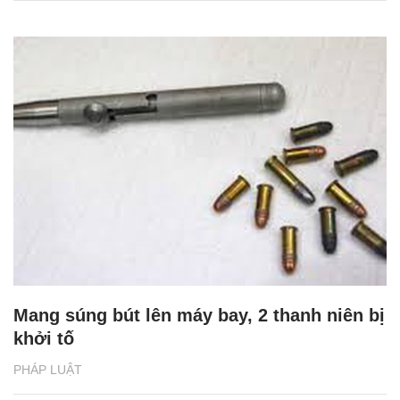
Mang súng bút lên máy bay, 2 thanh niên bị
khởi tố
PHÁP LUẬT