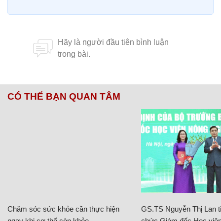
CÓ THỂ BẠN QUAN TÂM
Chăm sóc sức khỏe cần thực hiện
GS.TS Nguyễn Thị Lan ti
ngay khi cơ thể còn khỏe
chức Giám đốc Học viện