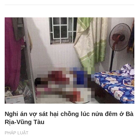
Nghi án vợ sát hại chồng lúc nửa đêm ở Bà
Rịa-Vũng Tàu
PHÁP LUẬT