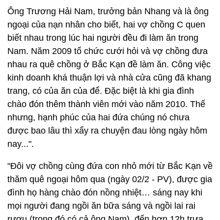
Ông Trương Hải Nam, trưởng bản Nhang và là ông
ngoại của nạn nhân cho biết, hai vợ chồng C quen
biết nhau trong lúc hai người đều đi làm ăn trong
Nam. Năm 2009 tổ chức cưới hỏi và vợ chồng đưa
nhau ra quê chồng ở Bắc Kạn đề làm ăn. Công việc
kinh doanh khá thuận lợi và nhà cửa cũng đã khang
trang, có của ăn của để. Đặc biệt là khi gia đình
chào đón thêm thành viên mới vào năm 2010. Thế
nhưng, hạnh phúc của hai đứa chúng nó chưa
được bao lâu thì xẩy ra chuyện đau lòng ngày hôm
nay...".
"Đôi vợ chồng cùng đứa con nhỏ mới từ Bắc Kạn về
thăm quê ngoại hôm qua (ngày 02/2 - PV), được gia
đình họ hàng chào đón nồng nhiệt… sáng nay khi
mọi người đang ngồi ăn bữa sáng và ngồi lai rai
rượu (trong đó có cả ông Nam), đến hơn 12h trưa