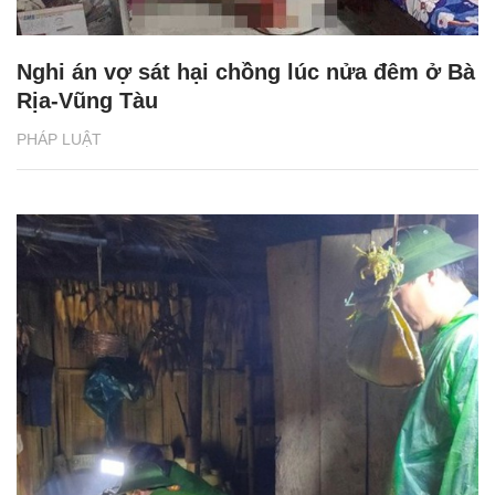
Nghi án vợ sát hại chồng lúc nửa đêm ở Bà
Rịa-Vũng Tàu
PHÁP LUẬT