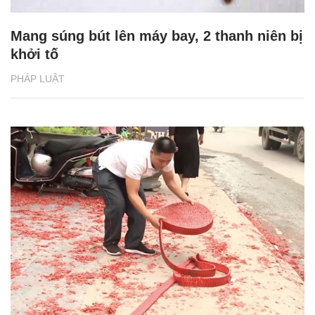
Mang súng bút lên máy bay, 2 thanh niên bị
khởi tố
PHÁP LUẬT