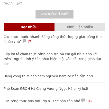
PHÁP LUẬT
XEM THÊM BÀI VIẾT
Đọc nhiều
Bình luận nhiều
Cách học thuộc nhanh Bảng công thức lượng giác bằng thơ,
"thần chú"
17
Clip lột tả chân thực cảnh anh trai và em gái như 'chó với
mèo', người tinh ý còn phát hiện một vấn đề trong giáo dục
con
Bảng công thức đạo hàm nguyên hàm cơ bản cần nhớ
Phó Đoàn ĐBQH Hà Giang Vương Ngọc Hà bị kỷ luật
Các công thức hóa học lớp 8, 9 cơ bản cần nhớ
106