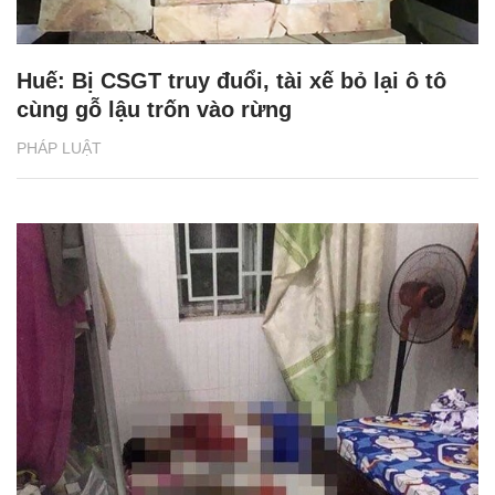
Huế: Bị CSGT truy đuổi, tài xế bỏ lại ô tô
cùng gỗ lậu trốn vào rừng
PHÁP LUẬT