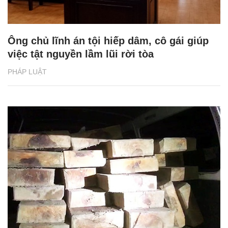
Ông chủ lĩnh án tội hiếp dâm, cô gái giúp
việc tật nguyền lầm lũi rời tòa
PHÁP LUẬT