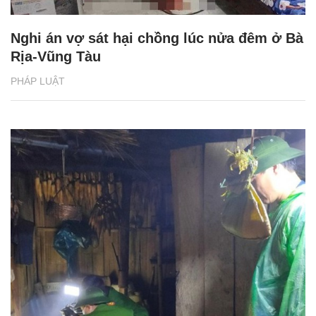
Nghi án vợ sát hại chồng lúc nửa đêm ở Bà
Rịa-Vũng Tàu
PHÁP LUẬT