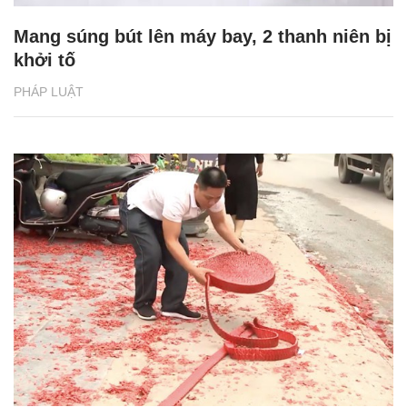
Mang súng bút lên máy bay, 2 thanh niên bị
khởi tố
PHÁP LUẬT