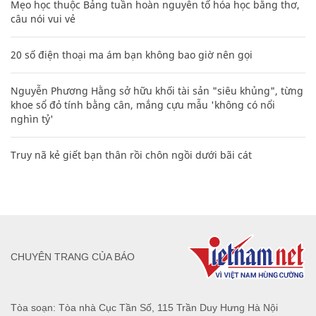
Mẹo học thuộc Bảng tuần hoàn nguyên tố hóa học bằng thơ,
câu nói vui vẻ
20 số điện thoại ma ám bạn không bao giờ nên gọi
Nguyễn Phương Hằng sở hữu khối tài sản "siêu khủng", từng
khoe sổ đỏ tính bằng cân, mắng cựu mẫu 'không có nổi
nghìn tỷ'
Truy nã kẻ giết bạn thân rồi chôn ngồi dưới bãi cát
CHUYÊN TRANG CỦA BÁO
Tòa soạn: Tòa nhà Cục Tần Số, 115 Trần Duy Hưng Hà Nội