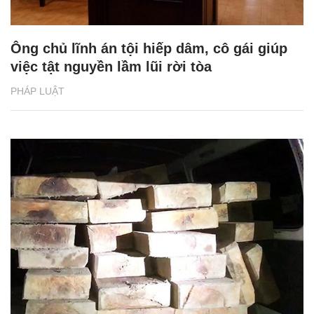
Ông chủ lĩnh án tội hiếp dâm, cô gái giúp
việc tật nguyền lầm lũi rời tòa
PHÁP LUẬT