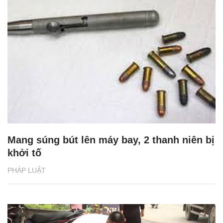
Mang súng bút lên máy bay, 2 thanh niên bị
khởi tố
PHÁP LUẬT