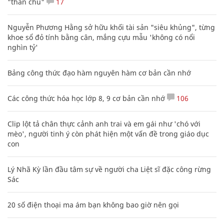
"thần chú"
17
Nguyễn Phương Hằng sở hữu khối tài sản "siêu khủng", từng
khoe sổ đỏ tính bằng cân, mắng cựu mẫu 'không có nổi
nghìn tỷ'
Bảng công thức đạo hàm nguyên hàm cơ bản cần nhớ
Các công thức hóa học lớp 8, 9 cơ bản cần nhớ
106
Clip lột tả chân thực cảnh anh trai và em gái như 'chó với
mèo', người tinh ý còn phát hiện một vấn đề trong giáo dục
con
Lý Nhã Kỳ lần đầu tâm sự về người cha Liệt sĩ đặc công rừng
Sác
20 số điện thoại ma ám bạn không bao giờ nên gọi