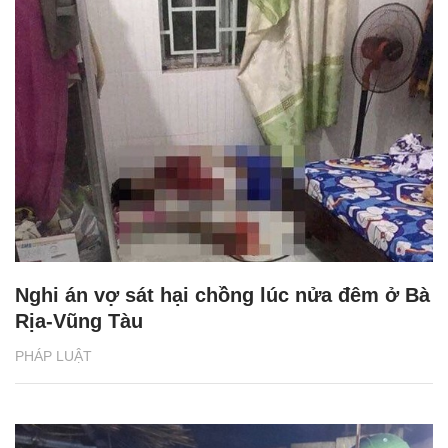
Nghi án vợ sát hại chồng lúc nửa đêm ở Bà
Rịa-Vũng Tàu
PHÁP LUẬT