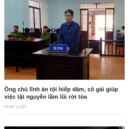
Ông chủ lĩnh án tội hiếp dâm, cô gái giúp
việc tật nguyền lầm lũi rời tòa
PHÁP LUẬT