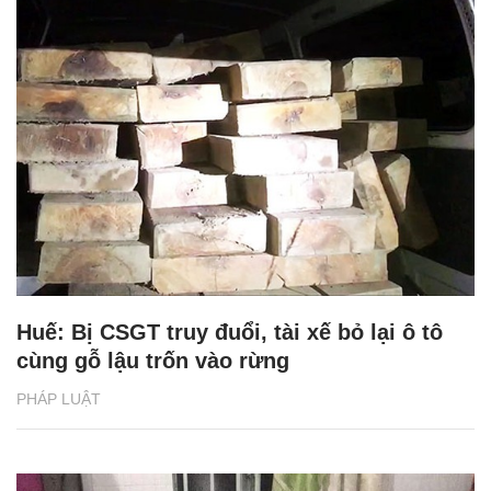
Huế: Bị CSGT truy đuổi, tài xế bỏ lại ô tô
cùng gỗ lậu trốn vào rừng
PHÁP LUẬT