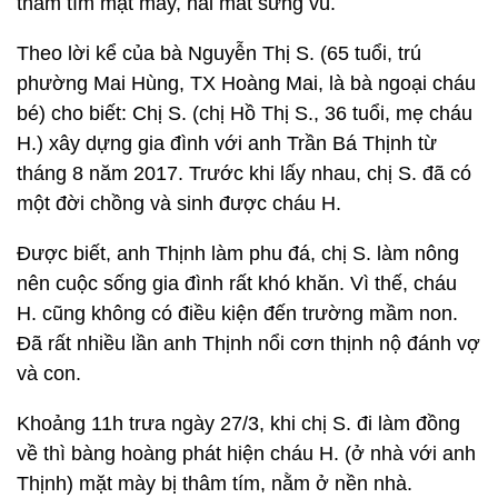
thâm tím mặt mày, hai mắt sưng vù.
Theo lời kể của bà Nguyễn Thị S. (65 tuổi, trú
phường Mai Hùng, TX Hoàng Mai, là bà ngoại cháu
bé) cho biết: Chị S. (chị Hồ Thị S., 36 tuổi, mẹ cháu
H.) xây dựng gia đình với anh Trần Bá Thịnh từ
tháng 8 năm 2017. Trước khi lấy nhau, chị S. đã có
một đời chồng và sinh được cháu H.
Được biết, anh Thịnh làm phu đá, chị S. làm nông
nên cuộc sống gia đình rất khó khăn. Vì thế, cháu
H. cũng không có điều kiện đến trường mầm non.
Đã rất nhiều lần anh Thịnh nổi cơn thịnh nộ đánh vợ
và con.
Khoảng 11h trưa ngày 27/3, khi chị S. đi làm đồng
về thì bàng hoàng phát hiện cháu H. (ở nhà với anh
Thịnh) mặt mày bị thâm tím, nằm ở nền nhà.