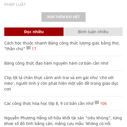
PHÁP LUẬT
XEM THÊM BÀI VIẾT
Đọc nhiều
Bình luận nhiều
Cách học thuộc nhanh Bảng công thức lượng giác bằng thơ,
"thần chú"
17
Bảng công thức đạo hàm nguyên hàm cơ bản cần nhớ
Clip lột tả chân thực cảnh anh trai và em gái như 'chó với
mèo', người tinh ý còn phát hiện một vấn đề trong giáo dục
con
Các công thức hóa học lớp 8, 9 cơ bản cần nhớ
106
Nguyễn Phương Hằng sở hữu khối tài sản "siêu khủng", từng
khoe sổ đỏ tính bằng cân, mắng cựu mẫu 'không có nổi