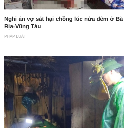
Nghi án vợ sát hại chồng lúc nửa đêm ở Bà
Rịa-Vũng Tàu
PHÁP LUẬT