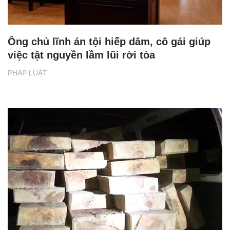
Ông chủ lĩnh án tội hiếp dâm, cô gái giúp
việc tật nguyền lầm lũi rời tòa
PHÁP LUẬT