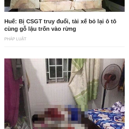
Huế: Bị CSGT truy đuổi, tài xế bỏ lại ô tô
cùng gỗ lậu trốn vào rừng
PHÁP LUẬT