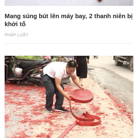
Mang súng bút lên máy bay, 2 thanh niên bị
khởi tố
PHÁP LUẬT