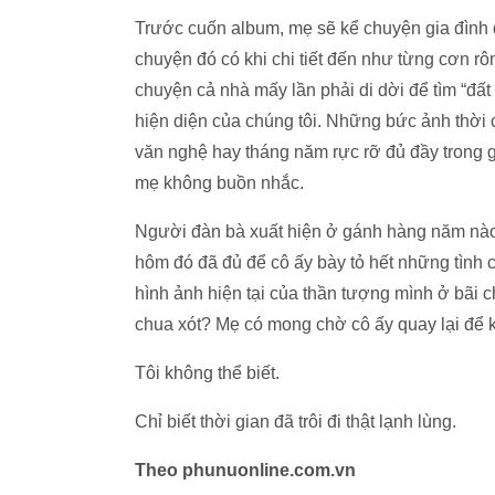
Ảnh
***
Thỉnh thoảng, mấy anh em tôi đi làm ăn xa về
đình xem và ôn lại chuyện ngày xưa của ba, 
chi tiết về cảnh sống gia đình trong thời đói k
Chẳng hiểu sao kho tàng những chuyện đói kh
với những người thuộc thế hệ của mẹ. Tôi chứ
hệ đó, cứ gặp nhau ôn lại ngày cũ là cái “kh
những chuyện đời gieo neo, người ta có cảm 