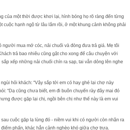
 của một thời được khơi lại, hình bóng họ rõ ràng đến từng
 một cuộc hạnh ngộ từ lâu lắm rồi, ở một khung cảnh không phải
ó người mua mớ cóc, nải chuối và đòng đưa trả giá. Mẹ tôi
. Khách trả bao nhiêu cũng gật cho xong để câu chuyện với
 sắp xếp những nải chuối chín ra sạp, tai vẫn dỏng lên nghe
gùi hỏi khách: “Vậy sắp tới em có hay ghé lại chợ này
nói: “Dạ cũng chưa biết, em đi buôn chuyến rày đây mai đó
hưng được gặp lại chị, ngồi bên chị như thế này là em vui
au cuộc gặp lạ lùng đó - niềm vui khi có người còn nhận ra
son điểm phấn, khác hẳn cảnh nghèo khó giữa chợ trưa.