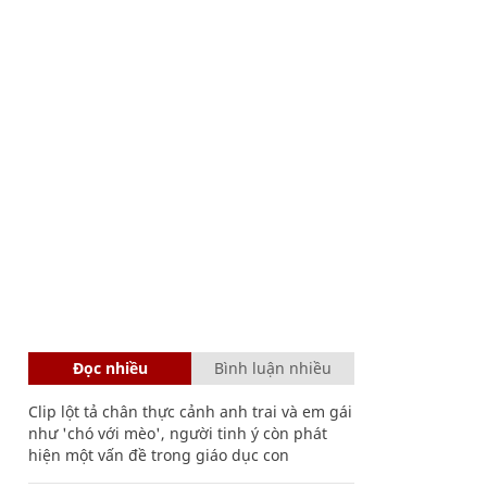
Đọc nhiều
Bình luận nhiều
Clip lột tả chân thực cảnh anh trai và em gái
như 'chó với mèo', người tinh ý còn phát
hiện một vấn đề trong giáo dục con