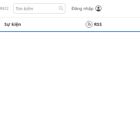
18822
Đăng nhập
Sự kiện
RSS