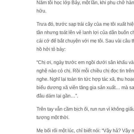
Năm tôi học lớp Bảy, một lần, khi phụ chở hà
hữu.
Trưa đó, trước sạp trái cây của mẹ tôi xuất h
tần nhưng toát lên vẻ lanh lợi của dân buôn 
cái cớ để bắt chuyện với mẹ tôi. Sau vài câu
hồ hởi tỏ bày:
“Chị ơi, ngày trước em ngồi dưới sân khấu và
nghệ nào có chị. Rồi mỗi chiều chị đọc tin tr
nghe. Nghĩ lại toàn tin tức hợp tác xã, thu ho
biểu dương xã viên tăng gia sản xuất… mà sao 
đâu dám lại gần…”.
Trên tay vẫn cầm bịch ổi, run run vì không gi
tượng một thời.
Mẹ bối rối một lúc, chỉ biết nói: “Vậy hả? Vậ