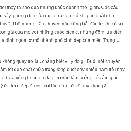
: Lâm Phú Nghiêm
 nhà vào mỗi dịp tết vẫn thường có thói quen mở album gia
ngày cũ của mẹ. Mẹ cũng lắng nghe rồi bồi đắp thêm những
hổ.
ổ khó khăn lại tạo một nguồn cảm hứng đặc biệt đến vậy đối
ng kiến biết bao cuộc gặp của những người xa lạ trong thế
o tàng chuyện kể nghèo khổ” được đánh thức. Hình như trong
giác dễ gần nhau hơn và gian nan là một mẫu số chung để