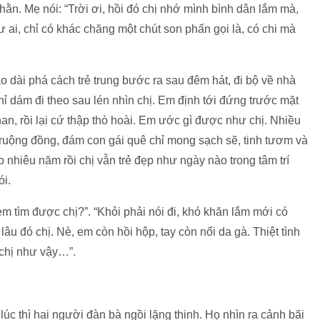
ằn. Mẹ nói: “Trời ơi, hồi đó chị nhớ mình bình dân lắm mà,
hư ai, chỉ có khác chăng một chút son phấn gọi là, có chi mà
áo dài phá cách trẻ trung bước ra sau đêm hát, đi bộ về nhà
ỉ dám đi theo sau lén nhìn chị. Em định tới đứng trước mặt
an, rồi lại cứ thập thò hoài. Em ước gì được như chị. Nhiều
ruộng đồng, đám con gái quê chỉ mong sạch sẽ, tinh tươm và
o nhiêu năm rồi chị vẫn trẻ đẹp như ngày nào trong tâm trí
ói.
em tìm được chị?”. “Khỏi phải nói đi, khó khăn lắm mới có
lâu đó chị. Nè, em còn hồi hộp, tay còn nổi da gà. Thiệt tình
 chị như vậy…”.
c thì hai người đàn bà ngồi lặng thinh. Họ nhìn ra cảnh bãi