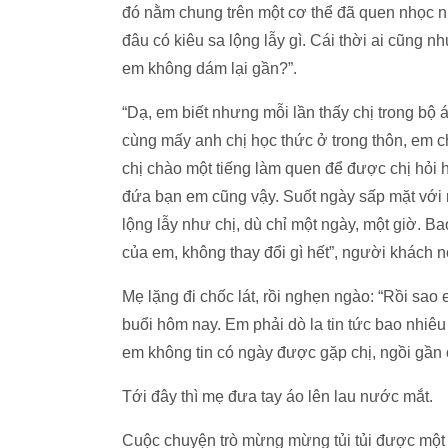
đó nằm chung trên một cơ thể đã quen nhọc nh
đâu có kiêu sa lộng lẫy gì. Cái thời ai cũng n
em không dám lại gần?”.
“Dạ, em biết nhưng mỗi lần thấy chị trong bộ 
cùng mấy anh chị học thức ở trong thôn, em ch
chị chào một tiếng làm quen để được chị hỏi h
đứa bạn em cũng vậy. Suốt ngày sấp mặt với 
lộng lẫy như chị, dù chỉ một ngày, một giờ. Ba
của em, không thay đổi gì hết”, người khách n
Mẹ lặng đi chốc lát, rồi nghẹn ngào: “Rồi sao 
buổi hôm nay. Em phải dò la tin tức bao nhiêu 
em không tin có ngày được gặp chị, ngồi gần
Tới đây thì mẹ đưa tay áo lên lau nước mắt.
Cuộc chuyện trò mừng mừng tủi tủi được một lú