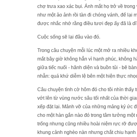
chợ trưa xao xác bụi. Ánh mắt họ trở về trong
như một ảo ảnh rồi tàn đi chóng vánh, để lại
được nhắc nhớ rằng điều tươi đẹp ấy đã là dĩ 
Cuộc sống sẽ lại đâu vào đó.
Trong câu chuyện mỗi lúc một mở ra nhiều kh
mắt bây giờ không hẳn vì hạnh phúc, không h
giữa tiếc nuối - hãnh diện và buồn tủi - bẽ bàn
nhẫn: quá khứ diễm lệ bên một hiện thực nhọ
Câu chuyện tình cờ hôm đó cho tôi nhìn thấ
vớt lên từ vùng nước sâu tối nhất của thời gia
xếp đặt lại. Mảnh vỡ của những mảng ký ức đó
cho một hàn gắn nào đó trong tâm tưởng một
trống nhưng cũng nhiều hoài niệm rực rỡ được 
khung cảnh nghèo nàn nhưng chắt chiu hạnh 