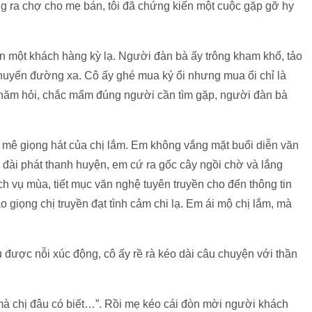
ng ra chợ cho mẹ bán, tôi đã chứng kiến một cuộc gặp gỡ hy
iện một khách hàng kỳ lạ. Người đàn bà ấy trông kham khổ, tảo
chuyến đường xa. Cô ấy ghé mua ký ổi nhưng mua ổi chỉ là
 thăm hỏi, chắc mẩm đúng người cần tìm gặp, người đàn bà
 mê giọng hát của chị lắm. Em không vắng mặt buổi diễn văn
ên đài phát thanh huyện, em cứ ra gốc cây ngồi chờ và lắng
ạch vụ mùa, tiết mục văn nghệ tuyên truyền cho đến thông tin
giọng chị truyền đạt tình cảm chi lạ. Em ái mộ chị lắm, mà
ấu được nỗi xúc động, cô ấy rề rà kéo dài câu chuyện với thần
y mà chị đâu có biết…”. Rồi mẹ kéo cái đòn mời người khách