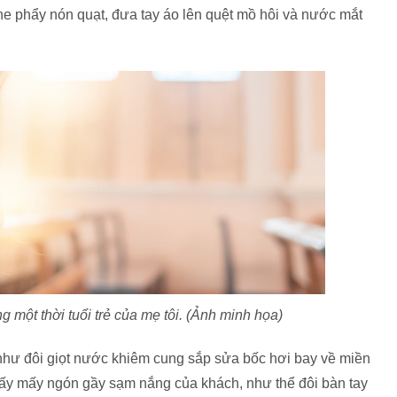
he phẩy nón quạt, đưa tay áo lên quệt mồ hôi và nước mắt
 một thời tuổi trẻ của mẹ tôi. (Ảnh minh họa)
 như đôi giọt nước khiêm cung sắp sửa bốc hơi bay về miền
ấy mấy ngón gầy sạm nắng của khách, như thể đôi bàn tay