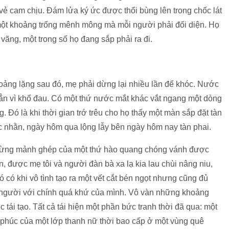
 vẻ cam chịu. Đám lửa ký ức được thổi bùng lên trong chốc lát
 một khoảng trống mênh mông mà mỗi người phải đối diện. Họ
vãng, một trong số họ đang sắp phải ra đi.
oảng lặng sau đó, mẹ phải dừng lại nhiều lần để khóc. Nước
ẳn vì khổ đau. Có một thứ nước mắt khác vắt ngang một dòng
g. Đó là khi thời gian trớ trêu cho họ thấy một màn sắp đặt tàn
c nhằn, ngày hôm qua lộng lẫy bên ngày hôm nay tàn phai.
y từng mảnh ghép của một thứ hào quang chóng vánh được
n, được mẹ tôi và người đàn bà xa lạ kia lau chùi nâng niu,
 có khi vô tình tạo ra một vết cắt bén ngọt nhưng cũng đủ
 người với chính quá khứ của mình. Vô vàn những khoảng
tái tạo. Tất cả tái hiện một phần bức tranh thời đã qua: một
phúc của một lớp thanh nữ thời bao cấp ở một vùng quê