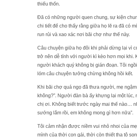
thiếu thốn.
Đã có những người quen chung, sự kiện chung
chi tiết để cho thấy rằng giữa họ lẽ ra đã có
run rủi và xao xác nơi bãi chợ như thế này.
Câu chuyện giữa họ đôi khi phải dừng lại vì c
trở nên dễ tính với người kì kèo hơn mọi khi
người khách quý không bị gián đoạn. Tôi ngồi
lóm câu chuyện tưởng chừng không hồi kết.
Khi bãi chợ quá ngọ đã thưa người, mẹ ngậm n
không?”. Người đàn bà ấy khựng lại một lúc, 
chị ơi. Không biết trước ngày mai thế nào… n
sướng lắm rồi, em không mong gì hơn nữa”.
Tôi cảm nhận được niềm vui nhỏ nhoi của mẹ s
mình của thời con gái, thời còn thiết tha tô 