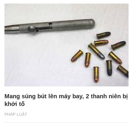
Mang súng bút lên máy bay, 2 thanh niên bị
khởi tố
PHÁP LUẬT