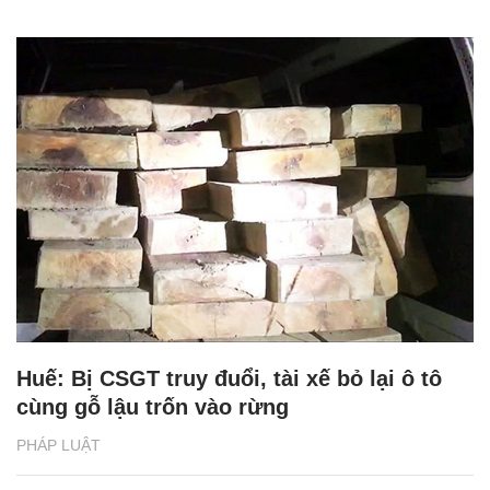
Huế: Bị CSGT truy đuổi, tài xế bỏ lại ô tô
cùng gỗ lậu trốn vào rừng
PHÁP LUẬT