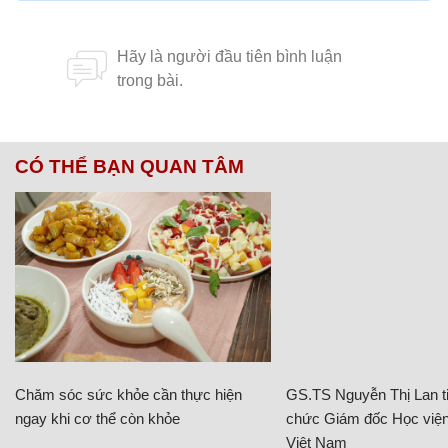
CÓ THỂ BẠN QUAN TÂM
Chăm sóc sức khỏe cần thực hiện
GS.TS Nguyễn Thị Lan ti
ngay khi cơ thể còn khỏe
chức Giám đốc Học viện
Việt Nam