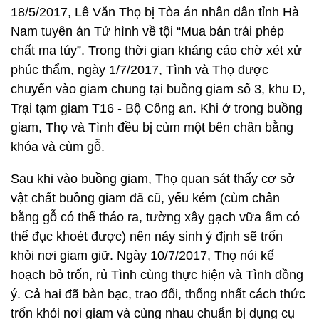
18/5/2017, Lê Văn Thọ bị Tòa án nhân dân tỉnh Hà
Nam tuyên án Tử hình về tội “Mua bán trái phép
chất ma túy”. Trong thời gian kháng cáo chờ xét xử
phúc thẩm, ngày 1/7/2017, Tình và Thọ được
chuyển vào giam chung tại buồng giam số 3, khu D,
Trại tạm giam T16 - Bộ Công an. Khi ở trong buồng
giam, Thọ và Tình đều bị cùm một bên chân bằng
khóa và cùm gỗ.
Sau khi vào buồng giam, Thọ quan sát thấy cơ sở
vật chất buồng giam đã cũ, yếu kém (cùm chân
bằng gỗ có thể tháo ra, tường xây gạch vữa ẩm có
thể đục khoét được) nên nảy sinh ý định sẽ trốn
khỏi nơi giam giữ. Ngày 10/7/2017, Thọ nói kế
hoạch bỏ trốn, rủ Tình cùng thực hiện và Tình đồng
ý. Cả hai đã bàn bạc, trao đổi, thống nhất cách thức
trốn khỏi nơi giam và cùng nhau chuẩn bị dụng cụ