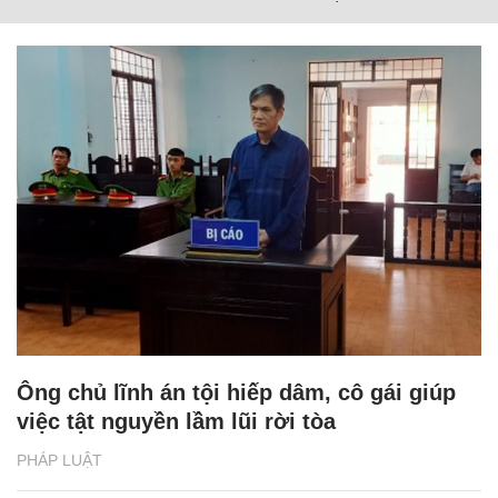
Ông chủ lĩnh án tội hiếp dâm, cô gái giúp
việc tật nguyền lầm lũi rời tòa
PHÁP LUẬT