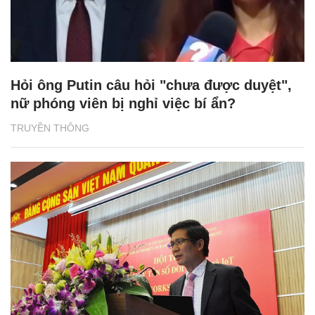
Hỏi ông Putin câu hỏi "chưa được duyệt",
nữ phóng viên bị nghỉ việc bí ẩn?
TRUYỀN THÔNG