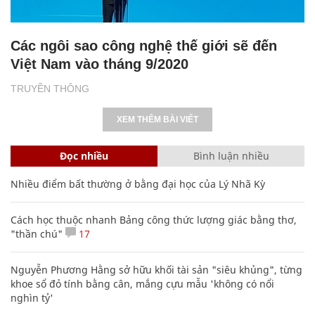
Các ngôi sao công nghệ thế giới sẽ đến
Việt Nam vào tháng 9/2020
TRUYỀN THÔNG
XEM THÊM BÀI VIẾT
Đọc nhiều
Bình luận nhiều
Nhiều điểm bất thường ở bằng đại học của Lý Nhã Kỳ
Cách học thuộc nhanh Bảng công thức lượng giác bằng thơ,
"thần chú"
17
Nguyễn Phương Hằng sở hữu khối tài sản "siêu khủng", từng
khoe sổ đỏ tính bằng cân, mắng cựu mẫu 'không có nổi
nghìn tỷ'