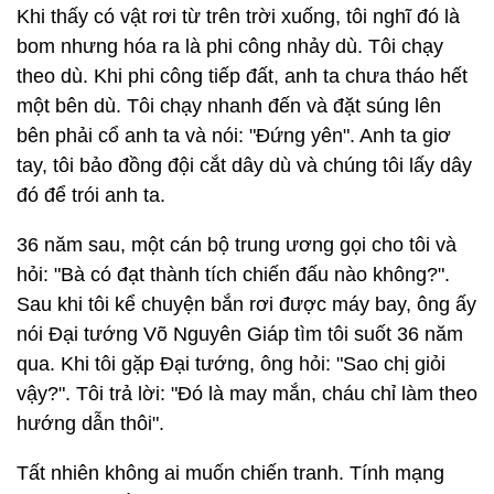
Khi thấy có vật rơi từ trên trời xuống, tôi nghĩ đó là
bom nhưng hóa ra là phi công nhảy dù. Tôi chạy
theo dù. Khi phi công tiếp đất, anh ta chưa tháo hết
một bên dù. Tôi chạy nhanh đến và đặt súng lên
bên phải cổ anh ta và nói: "Đứng yên". Anh ta giơ
tay, tôi bảo đồng đội cắt dây dù và chúng tôi lấy dây
đó để trói anh ta.
36 năm sau, một cán bộ trung ương gọi cho tôi và
hỏi: "Bà có đạt thành tích chiến đấu nào không?".
Sau khi tôi kể chuyện bắn rơi được máy bay, ông ấy
nói Đại tướng Võ Nguyên Giáp tìm tôi suốt 36 năm
qua. Khi tôi gặp Đại tướng, ông hỏi: "Sao chị giỏi
vậy?". Tôi trả lời: "Đó là may mắn, cháu chỉ làm theo
hướng dẫn thôi".
Tất nhiên không ai muốn chiến tranh. Tính mạng