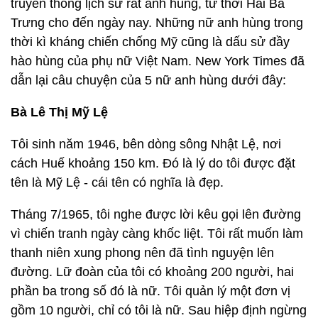
truyền thống lịch sử rất anh hùng, từ thời Hai Bà
Trưng cho đến ngày nay. Những nữ anh hùng trong
thời kì kháng chiến chống Mỹ cũng là dấu sử đầy
hào hùng của phụ nữ Việt Nam. New York Times đã
dẫn lại câu chuyện của 5 nữ anh hùng dưới đây:
Bà Lê Thị Mỹ Lệ
Tôi sinh năm 1946, bên dòng sông Nhật Lệ, nơi
cách Huế khoảng 150 km. Đó là lý do tôi được đặt
tên là Mỹ Lệ - cái tên có nghĩa là đẹp.
Tháng 7/1965, tôi nghe được lời kêu gọi lên đường
vì chiến tranh ngày càng khốc liệt. Tôi rất muốn làm
thanh niên xung phong nên đã tình nguyện lên
đường. Lữ đoàn của tôi có khoảng 200 người, hai
phần ba trong số đó là nữ. Tôi quản lý một đơn vị
gồm 10 người, chỉ có tôi là nữ. Sau hiệp định ngừng