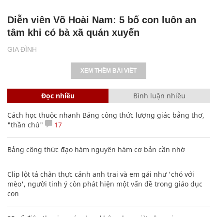
Diễn viên Võ Hoài Nam: 5 bố con luôn an
tâm khi có bà xã quán xuyến
GIA ĐÌNH
XEM THÊM BÀI VIẾT
Đọc nhiều
Bình luận nhiều
Cách học thuộc nhanh Bảng công thức lượng giác bằng thơ,
"thần chú"
17
Bảng công thức đạo hàm nguyên hàm cơ bản cần nhớ
Clip lột tả chân thực cảnh anh trai và em gái như 'chó với
mèo', người tinh ý còn phát hiện một vấn đề trong giáo dục
con