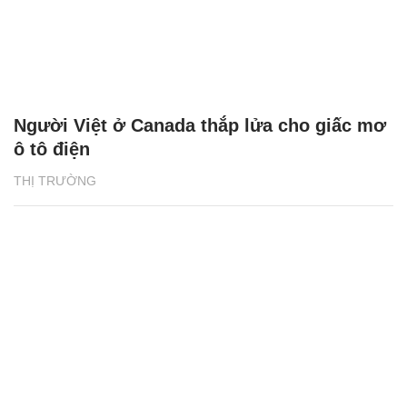
Người Việt ở Canada thắp lửa cho giấc mơ
ô tô điện
THỊ TRƯỜNG