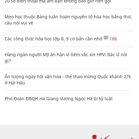
20 số điện thoại ma ám bạn không bao giờ nên gọi
Mẹo học thuộc Bảng tuần hoàn nguyên tố hóa học bằng thơ,
câu nói vui vẻ
Các công thức hóa học lớp 8, 9 cơ bản cần nhớ
106
Hàng ngàn người Mỹ ân hận vì tiêm vắc xin HPV: Bác sĩ nói
gì?
Ấn tượng ngày hội văn hóa - thể thao mừng Quốc khánh 2/9
ở Hải Hậu
Phó Đoàn ĐBQH Hà Giang Vương Ngọc Hà bị kỷ luật