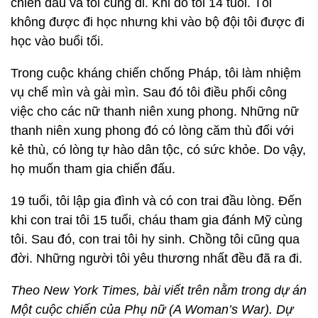
chiến đấu và tôi cũng đi. Khi đó tôi 14 tuổi. Tôi
không được đi học nhưng khi vào bộ đội tôi được đi
học vào buổi tối.
Trong cuộc kháng chiến chống Pháp, tôi làm nhiệm
vụ chế mìn và gài mìn. Sau đó tôi điều phối công
việc cho các nữ thanh niên xung phong. Những nữ
thanh niên xung phong đó có lòng căm thù đối với
kẻ thù, có lòng tự hào dân tộc, có sức khỏe. Do vậy,
họ muốn tham gia chiến đấu.
19 tuổi, tôi lập gia đình và có con trai đầu lòng. Đến
khi con trai tôi 15 tuổi, cháu tham gia đánh Mỹ cùng
tôi. Sau đó, con trai tôi hy sinh. Chồng tôi cũng qua
đời. Những người tôi yêu thương nhất đều đã ra đi.
Theo New York Times, bài viết trên nằm trong dự án
Một cuộc chiến của Phụ nữ (A Woman’s War). Dự