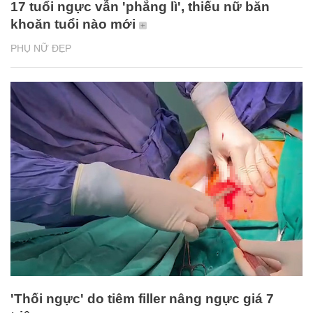
17 tuổi ngực vẫn 'phẳng lì', thiếu nữ băn
khoăn tuổi nào mới
PHỤ NỮ ĐẸP
'Thối ngực' do tiêm filler nâng ngực giá 7