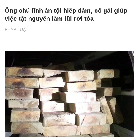
Ông chủ lĩnh án tội hiếp dâm, cô gái giúp
việc tật nguyền lầm lũi rời tòa
PHÁP LUẬT