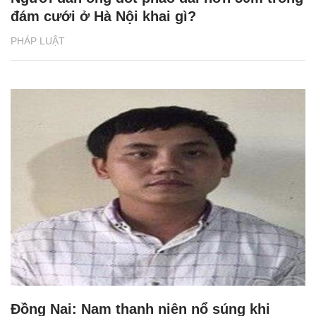
đám cưới ở Hà Nội khai gì?
PHÁP LUẬT
Đồng Nai: Nam thanh niên nổ súng khi