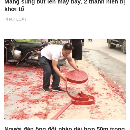
Mang súng bút lên máy bay, 2 thanh niên bị
khởi tố
PHÁP LUẬT
Người đàn ông đốt pháo dài hơn 50m trong