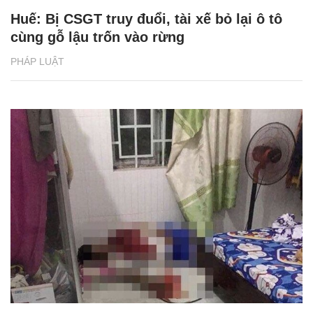
Huế: Bị CSGT truy đuổi, tài xế bỏ lại ô tô
cùng gỗ lậu trốn vào rừng
PHÁP LUẬT