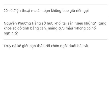
20 số điện thoại ma ám bạn không bao giờ nên gọi
Nguyễn Phương Hằng sở hữu khối tài sản "siêu khủng", từng
khoe sổ đỏ tính bằng cân, mắng cựu mẫu 'không có nổi
nghìn tỷ'
Truy nã kẻ giết bạn thân rồi chôn ngồi dưới bãi cát
CHUYÊN TRANG CỦA BÁO
Tòa soạn: Tòa nhà Cục Tần Số, 115 Trần Duy Hưng Hà Nội
Giấy phép hoạt động báo chí: Số 09/GP-BTTTT, Bộ Thông tin và