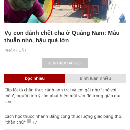
Vụ con đánh chết cha ở Quảng Nam: Mâu
thuẫn nhỏ, hậu quả lớn
PHÁP LUẬT
XEM THÊM BÀI VIẾT
Đọc nhiều
Bình luận nhiều
Clip lột tả chân thực cảnh anh trai và em gái như 'chó với
mèo', người tinh ý còn phát hiện một vấn đề trong giáo dục
con
Cách học thuộc nhanh Bảng công thức lượng giác bằng thơ,
"thần chú"
17