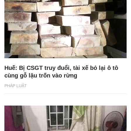
Huế: Bị CSGT truy đuổi, tài xế bỏ lại ô tô
cùng gỗ lậu trốn vào rừng
PHÁP LUẬT