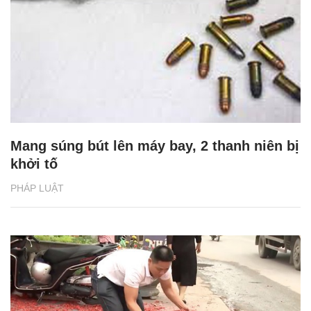
Mang súng bút lên máy bay, 2 thanh niên bị
khởi tố
PHÁP LUẬT