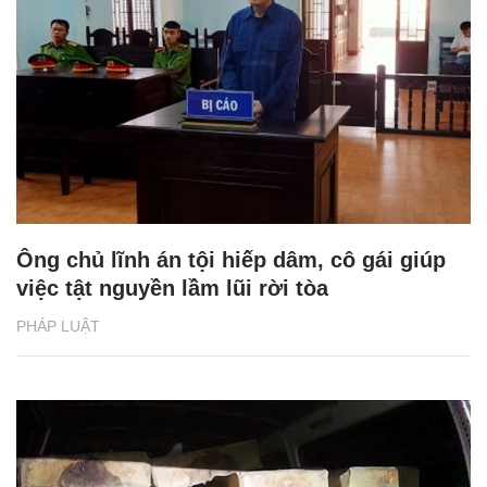
Ông chủ lĩnh án tội hiếp dâm, cô gái giúp
việc tật nguyền lầm lũi rời tòa
PHÁP LUẬT