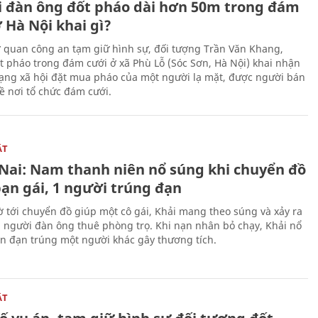
 đàn ông đốt pháo dài hơn 50m trong đám
 Hà Nội khai gì?
ơ quan công an tạm giữ hình sự, đối tượng Trần Văn Khang,
t pháo trong đám cưới ở xã Phù Lỗ (Sóc Sơn, Hà Nội) khai nhận
ạng xã hội đặt mua pháo của một người lạ mặt, được người bán
ề nơi tổ chức đám cưới.
ẬT
Nai: Nam thanh niên nổ súng khi chuyển đồ
bạn gái, 1 người trúng đạn
 tới chuyển đồ giúp một cô gái, Khải mang theo súng và xảy ra
i người đàn ông thuê phòng trọ. Khi nạn nhân bỏ chạy, Khải nổ
ên đạn trúng một người khác gây thương tích.
ẬT