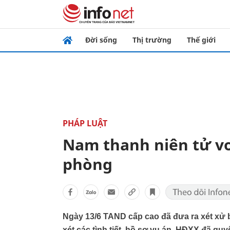
Đời sống
Thị trường
Thế giới
PHÁP LUẬT
Nam thanh niên tử vo
phòng
Ngày 13/6 TAND cấp cao đã đưa ra xét xử b
xét các tình tiết, hồ sơ vụ án, HĐXX đã qu