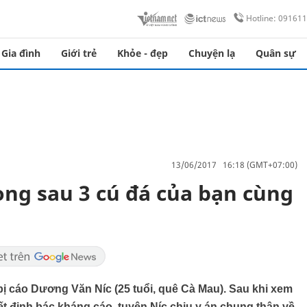
Hotline: 09161
Gia đình
Giới trẻ
Khỏe - đẹp
Chuyện lạ
Quân sự
13/06/2017 16:18 (GMT+07:00)
ng sau 3 cú đá của bạn cùng
ị cáo Dương Văn Níc (25 tuổi, quê Cà Mau). Sau khi xem
yết định bác kháng cáo, tuyên Níc chịu y án chung thân về