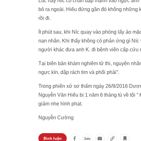
Lúc này Níc co chân đạp mạnh vào ngực anh K
bỏ ra ngoài. Hiếu đứng gần đó không những 
rồi đi.
Ít phút sau, khi Níc quay vào phòng lấy áo mặ
nạn nhân. Khi thấy không có phản ứng gì Níc 
người khác đưa anh K. đi bệnh viên cấp cứu n
Tại biên bản khám nghiêm tử thi, nguyên nhâ
ngực kín, dập rách tim và phổi phải”.
Trong phiên xử sơ thẩm ngày 26/9/2016 Dương 
Nguyễn Văn Hiếu bị 1 năm 6 tháng tù về tội “
giảm nhẹ hình phạt.
Nguyễn Cường
Bình luận