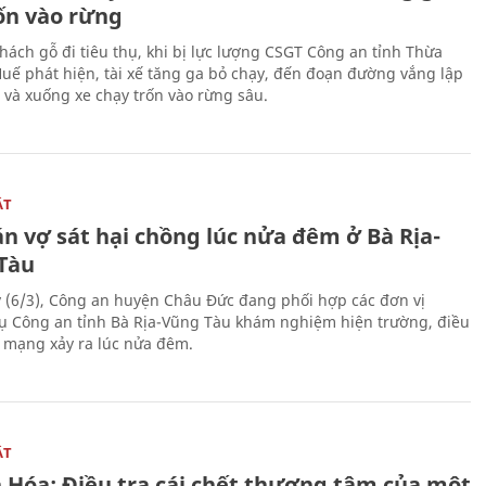
rốn vào rừng
hách gỗ đi tiêu thụ, khi bị lực lượng CSGT Công an tỉnh Thừa
Huế phát hiện, tài xế tăng ga bỏ chạy, đến đoạn đường vắng lập
 và xuống xe chạy trốn vào rừng sâu.
ẬT
n vợ sát hại chồng lúc nửa đêm ở Bà Rịa-
Tàu
 (6/3), Công an huyện Châu Đức đang phối hợp các đơn vị
ụ Công an tỉnh Bà Rịa-Vũng Tàu khám nghiệm hiện trường, điều
n mạng xảy ra lúc nửa đêm.
ẬT
 Hóa: Điều tra cái chết thương tâm của một