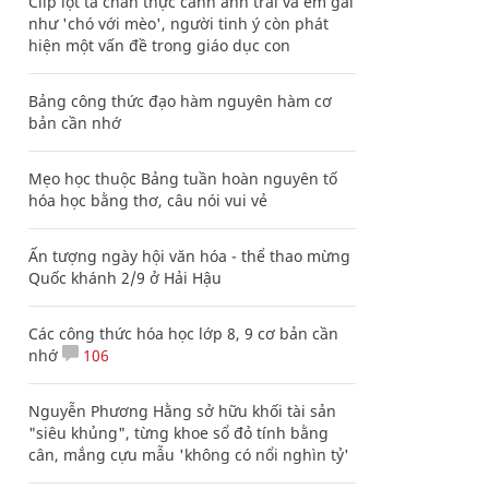
Clip lột tả chân thực cảnh anh trai và em gái
như 'chó với mèo', người tinh ý còn phát
hiện một vấn đề trong giáo dục con
Bảng công thức đạo hàm nguyên hàm cơ
bản cần nhớ
Mẹo học thuộc Bảng tuần hoàn nguyên tố
hóa học bằng thơ, câu nói vui vẻ
Ấn tượng ngày hội văn hóa - thể thao mừng
Quốc khánh 2/9 ở Hải Hậu
Các công thức hóa học lớp 8, 9 cơ bản cần
nhớ
106
Nguyễn Phương Hằng sở hữu khối tài sản
"siêu khủng", từng khoe sổ đỏ tính bằng
cân, mắng cựu mẫu 'không có nổi nghìn tỷ'