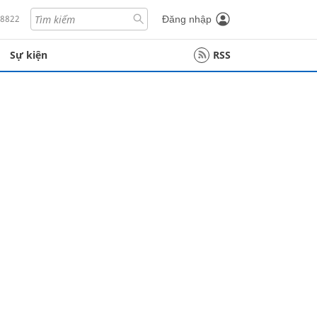
18822
Đăng nhập
Sự kiện
RSS