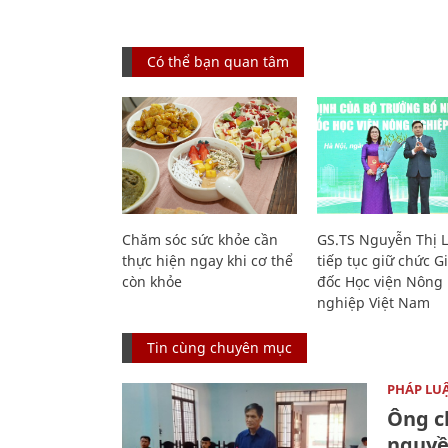
Có thể bạn quan tâm
Chăm sóc sức khỏe cần
GS.TS Nguyễn Thị 
thực hiện ngay khi cơ thể
tiếp tục giữ chức 
còn khỏe
đốc Học viện Nông
nghiệp Việt Nam
Tin cùng chuyên mục
PHÁP LU
Ông ch
nguyền