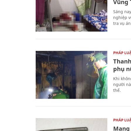
Vũng 
Sáng nay
nghiệp v
tra vụ á
PHÁP LU
Thanh
phụ nữ
Khi khôn
người nà
thể.
PHÁP LU
Mang 