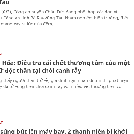
Tàu
 (6/3), Công an huyện Châu Đức đang phối hợp các đơn vị
ụ Công an tỉnh Bà Rịa-Vũng Tàu khám nghiệm hiện trường, điều
n mạng xảy ra lúc nửa đêm.
ẬT
 Hóa: Điều tra cái chết thương tâm của một
 độc thân tại chòi canh rẫy
g thấy người thân trở về, gia đình nạn nhân đi tìm thì phát hiện
y đã tử vong trên chòi canh rẫy với nhiều vết thương trên cơ
ẬT
súng bút lên máy bay, 2 thanh niên bị khởi