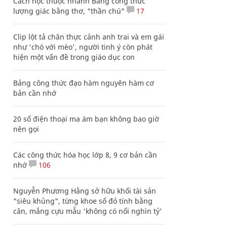
Cách học thuộc nhanh Bảng công thức
lượng giác bằng thơ, "thần chú"
17
Clip lột tả chân thực cảnh anh trai và em gái
như 'chó với mèo', người tinh ý còn phát
hiện một vấn đề trong giáo dục con
Bảng công thức đạo hàm nguyên hàm cơ
bản cần nhớ
20 số điện thoại ma ám bạn không bao giờ
nên gọi
Các công thức hóa học lớp 8, 9 cơ bản cần
nhớ
106
Nguyễn Phương Hằng sở hữu khối tài sản
"siêu khủng", từng khoe sổ đỏ tính bằng
cân, mắng cựu mẫu 'không có nổi nghìn tỷ'