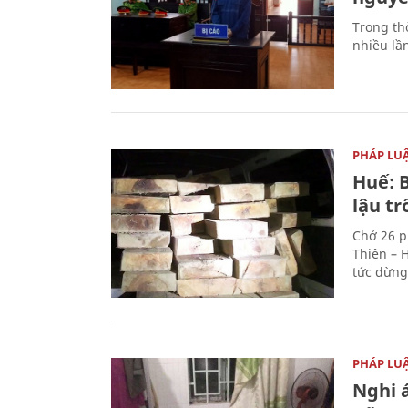
Trong thờ
nhiều lầ
PHÁP LU
Huế: B
lậu t
Chở 26 p
Thiên – 
tức dừng
PHÁP LU
Nghi á