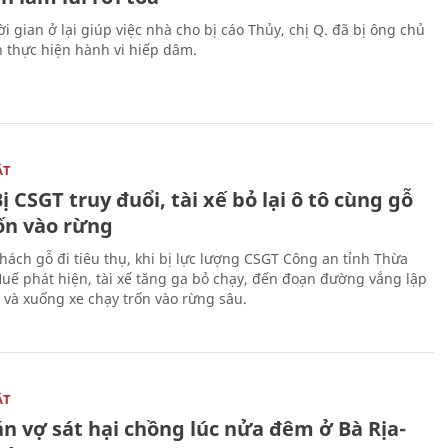
i gian ở lại giúp việc nhà cho bị cáo Thủy, chị Q. đã bị ông chủ
n thực hiện hành vi hiếp dâm.
ẬT
ị CSGT truy đuổi, tài xế bỏ lại ô tô cùng gỗ
rốn vào rừng
hách gỗ đi tiêu thụ, khi bị lực lượng CSGT Công an tỉnh Thừa
Huế phát hiện, tài xế tăng ga bỏ chạy, đến đoạn đường vắng lập
 và xuống xe chạy trốn vào rừng sâu.
ẬT
n vợ sát hại chồng lúc nửa đêm ở Bà Rịa-