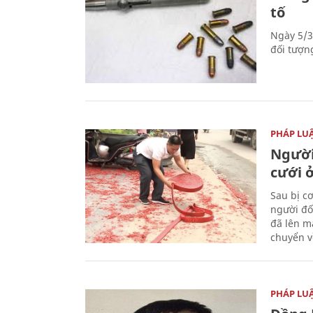
tố
Ngày 5/3
đối tượn
PHÁP LU
Người
cưới ở
Sau bị c
người đố
đã lên m
chuyển v
PHÁP LU