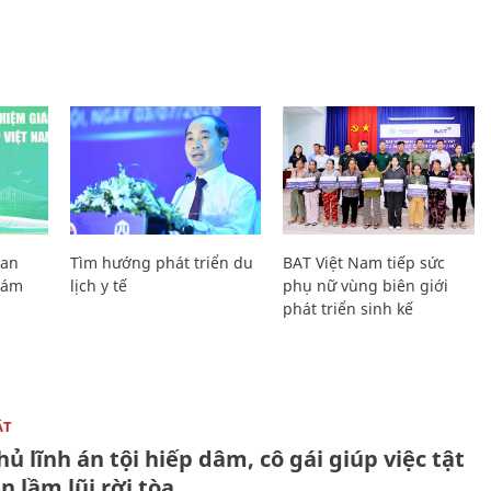
Lan
Tìm hướng phát triển du
BAT Việt Nam tiếp sức
Giám
lịch y tế
phụ nữ vùng biên giới
phát triển sinh kế
ẬT
ủ lĩnh án tội hiếp dâm, cô gái giúp việc tật
 lầm lũi rời tòa