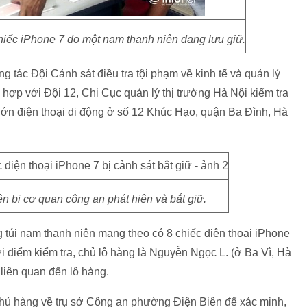
iếc iPhone 7 do một nam thanh niên đang lưu giữ.
g tác Đội Cảnh sát điều tra tội phạm về kinh tế và quản lý
hợp với Đội 12, Chi Cục quản lý thị trường Hà Nội kiểm tra
lớn điện thoại di động ở số 12 Khúc Hạo, quận Ba Đình, Hà
n bị cơ quan công an phát hiện và bắt giữ.
ng túi nam thanh niên mang theo có 8 chiếc điện thoại iPhone
 điểm kiểm tra, chủ lô hàng là Nguyễn Ngọc L. (ở Ba Vì, Hà
liên quan đến lô hàng.
chủ hàng về trụ sở Công an phường Điện Biên để xác minh,