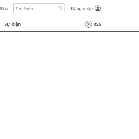
18822
Đăng nhập
Sự kiện
RSS