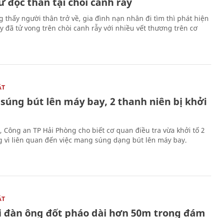
 độc thân tại chòi canh rẫy
g thấy người thân trở về, gia đình nạn nhân đi tìm thì phát hiện
y đã tử vong trên chòi canh rẫy với nhiều vết thương trên cơ
ẬT
súng bút lên máy bay, 2 thanh niên bị khởi
, Công an TP Hải Phòng cho biết cơ quan điều tra vừa khởi tố 2
g vì liên quan đến việc mang súng dạng bút lên máy bay.
ẬT
 đàn ông đốt pháo dài hơn 50m trong đám