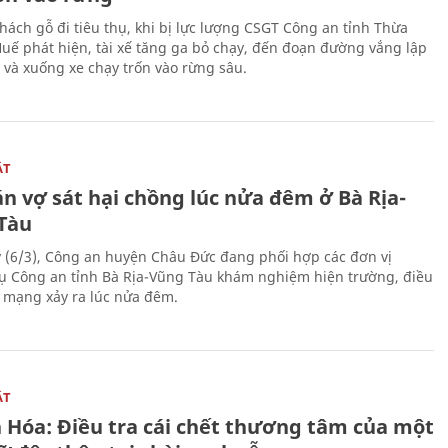
hách gỗ đi tiêu thụ, khi bị lực lượng CSGT Công an tỉnh Thừa
Huế phát hiện, tài xế tăng ga bỏ chạy, đến đoạn đường vắng lập
 và xuống xe chạy trốn vào rừng sâu.
ẬT
n vợ sát hại chồng lúc nửa đêm ở Bà Rịa-
Tàu
 (6/3), Công an huyện Châu Đức đang phối hợp các đơn vị
ụ Công an tỉnh Bà Rịa-Vũng Tàu khám nghiệm hiện trường, điều
n mạng xảy ra lúc nửa đêm.
ẬT
 Hóa: Điều tra cái chết thương tâm của một