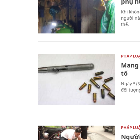
phụ nữ
Khi khôn
người nà
thể.
PHÁP LU
Mang 
tố
Ngày 5/3
đối tượn
PHÁP LU
Người