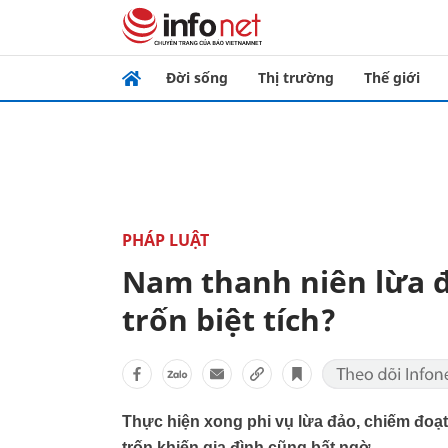
Đời sống
Thị trường
Thế giới
PHÁP LUẬT
Nam thanh niên lừa đả
trốn biệt tích?
Thực hiện xong phi vụ lừa đảo, chiếm đoạt 
trốn khiến gia đình cũng bất ngờ.