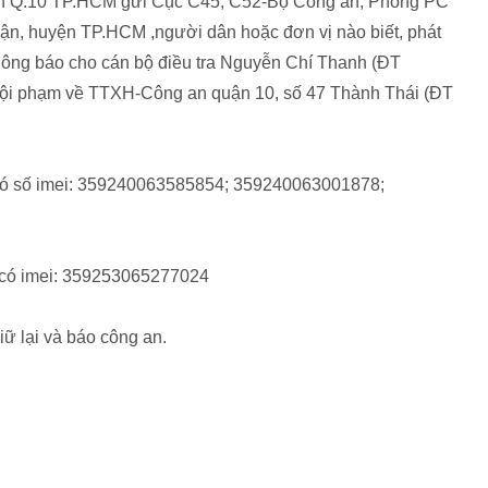
 an Q.10 TP.HCM gửi Cục C45, C52-Bộ Công an, Phòng PC
 huyện TP.HCM ,người dân hoặc đơn vị nào biết, phát
à thông báo cho cán bộ điều tra Nguyễn Chí Thanh (ĐT
i phạm về TTXH-Công an quận 10, số 47 Thành Thái (ĐT
 có số imei: 359240063585854; 359240063001878;
 có imei: 359253065277024
iữ lại và báo công an.