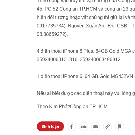
Theo công văn truy tìm vật chứng của Công
45, PC 52 Công an TP.HCM và công an 23 quận,
hiện đối tượng hoặc vật chứng thì giữ lại v
0917735734), Nguyễn Xuân An - Đội CSĐT Tộ
08.38659272).
4 điện thoại iPhone 6 Plus, 64GB Gold MGA
359240063131816; 359240063496912
1 điện thoại iPhone 6, 64 GB Gold MG4J2VN
Nếu ai biết được các điện thoại này vui lòng g
Theo Kim Phát/Công an TP.HCM
Bình luận