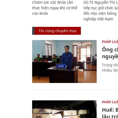
Chăm sóc sức khỏe cần
GS.TS Nguyễn Thị 
thực hiện ngay khi cơ thể
tiếp tục giữ chức 
còn khỏe
đốc Học viện Nông
nghiệp Việt Nam
Tin cùng chuyên mục
PHÁP LU
Ông ch
nguyền
Trong thờ
nhiều lầ
PHÁP LU
Huế: B
lậu t