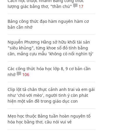
Cách học thuộc nhanh Bảng công thức
lượng giác bằng thơ, "thần chú"
17
Bảng công thức đạo hàm nguyên hàm cơ
bản cần nhớ
Nguyễn Phương Hằng sở hữu khối tài sản
"siêu khủng", từng khoe sổ đỏ tính bằng
cân, mắng cựu mẫu 'không có nổi nghìn tỷ'
Các công thức hóa học lớp 8, 9 cơ bản cần
nhớ
106
Clip lột tả chân thực cảnh anh trai và em gái
như 'chó với mèo', người tinh ý còn phát
hiện một vấn đề trong giáo dục con
Mẹo học thuộc Bảng tuần hoàn nguyên tố
hóa học bằng thơ, câu nói vui vẻ