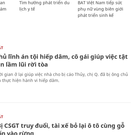
Lan
Tìm hướng phát triển du
BAT Việt Nam tiếp sức
Giám
lịch y tế
phụ nữ vùng biên giới
phát triển sinh kế
ẬT
ủ lĩnh án tội hiếp dâm, cô gái giúp việc tật
 lầm lũi rời tòa
i gian ở lại giúp việc nhà cho bị cáo Thủy, chị Q. đã bị ông chủ
n thực hiện hành vi hiếp dâm.
ẬT
ị CSGT truy đuổi, tài xế bỏ lại ô tô cùng gỗ
rốn vào rừng