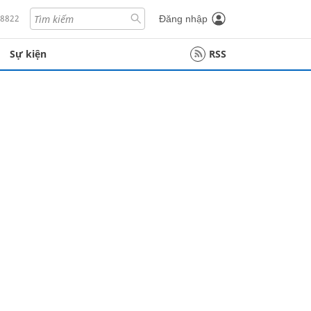
18822
Đăng nhập
Sự kiện
RSS