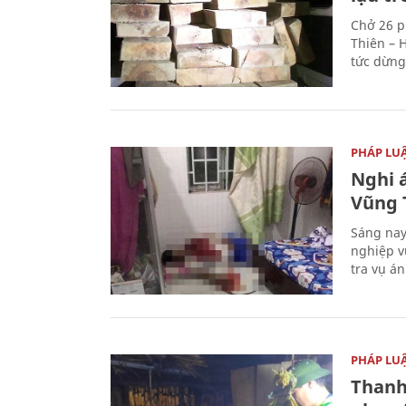
Chở 26 p
Thiên – 
tức dừng
PHÁP LU
Nghi á
Vũng 
Sáng nay
nghiệp v
tra vụ á
PHÁP LU
Thanh