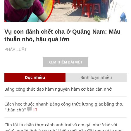
Vụ con đánh chết cha ở Quảng Nam: Mâu
thuẫn nhỏ, hậu quả lớn
PHÁP LUẬT
XEM THÊM BÀI VIẾT
Đọc nhiều
Bình luận nhiều
Bảng công thức đạo hàm nguyên hàm cơ bản cần nhớ
Cách học thuộc nhanh Bảng công thức lượng giác bằng thơ,
"thần chú"
17
Clip lột tả chân thực cảnh anh trai và em gái như 'chó với
mèo', người tinh ý còn phát hiện một vấn đề trong giáo dục