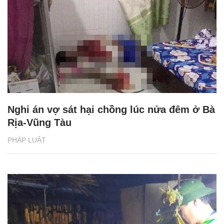
Nghi án vợ sát hại chồng lúc nửa đêm ở Bà
Rịa-Vũng Tàu
PHÁP LUẬT