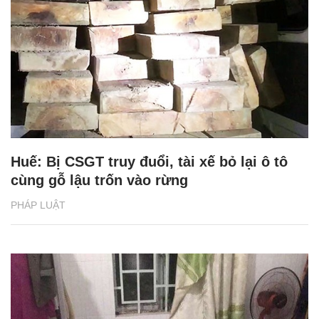
Huế: Bị CSGT truy đuổi, tài xế bỏ lại ô tô
cùng gỗ lậu trốn vào rừng
PHÁP LUẬT