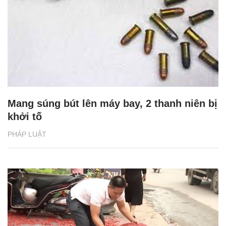
Mang súng bút lên máy bay, 2 thanh niên bị
khởi tố
PHÁP LUẬT