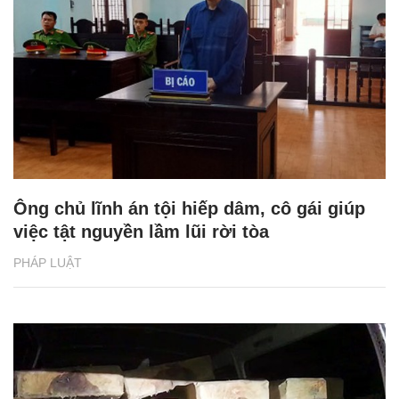
Ông chủ lĩnh án tội hiếp dâm, cô gái giúp
việc tật nguyền lầm lũi rời tòa
PHÁP LUẬT