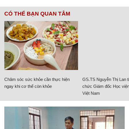
CÓ THỂ BẠN QUAN TÂM
Chăm sóc sức khỏe cần thực hiện
GS.TS Nguyễn Thị Lan ti
ngay khi cơ thể còn khỏe
chức Giám đốc Học viện
Việt Nam