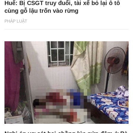
Huế: Bị CSGT truy đuổi, tài xế bỏ lại ô tô
cùng gỗ lậu trốn vào rừng
PHÁP LUẬT