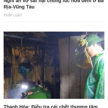
Nghi án vợ sát hại chồng lúc nửa đêm ở Bà
Rịa-Vũng Tàu
PHÁP LUẬT
Thanh Hóa: Điều tra cái chết thương tâm