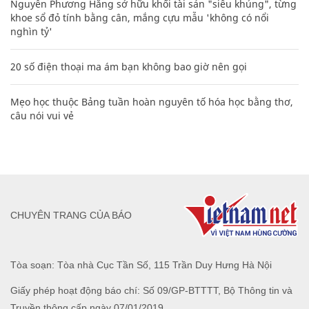
Nguyễn Phương Hằng sở hữu khối tài sản "siêu khủng", từng
khoe sổ đỏ tính bằng cân, mắng cựu mẫu 'không có nổi
nghìn tỷ'
20 số điện thoại ma ám bạn không bao giờ nên gọi
Mẹo học thuộc Bảng tuần hoàn nguyên tố hóa học bằng thơ,
câu nói vui vẻ
CHUYÊN TRANG CỦA BÁO
Tòa soạn: Tòa nhà Cục Tần Số, 115 Trần Duy Hưng Hà Nội
Giấy phép hoạt động báo chí: Số 09/GP-BTTTT, Bộ Thông tin và
Truyền thông cấp ngày 07/01/2019.