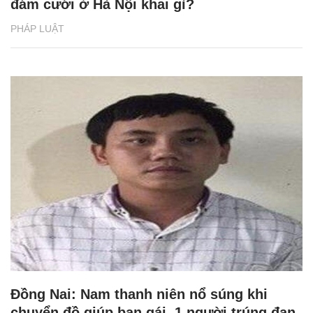
đám cưới ở Hà Nội khai gì?
PHÁP LUẬT
Đồng Nai: Nam thanh niên nổ súng khi
chuyển đồ giúp bạn gái, 1 người trúng đạn