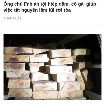
Ông chủ lĩnh án tội hiếp dâm, cô gái giúp
việc tật nguyền lầm lũi rời tòa
PHÁP LUẬT