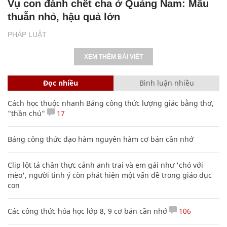
Vụ con đánh chết cha ở Quảng Nam: Mâu
thuẫn nhỏ, hậu quả lớn
PHÁP LUẬT
XEM THÊM BÀI VIẾT
Đọc nhiều
Bình luận nhiều
Cách học thuộc nhanh Bảng công thức lượng giác bằng thơ,
"thần chú"
17
Bảng công thức đạo hàm nguyên hàm cơ bản cần nhớ
Clip lột tả chân thực cảnh anh trai và em gái như 'chó với
mèo', người tinh ý còn phát hiện một vấn đề trong giáo dục
con
Các công thức hóa học lớp 8, 9 cơ bản cần nhớ
106