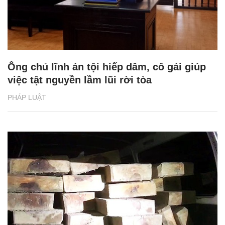
Ông chủ lĩnh án tội hiếp dâm, cô gái giúp
việc tật nguyền lầm lũi rời tòa
PHÁP LUẬT