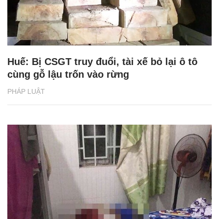
Huế: Bị CSGT truy đuổi, tài xế bỏ lại ô tô
cùng gỗ lậu trốn vào rừng
PHÁP LUẬT