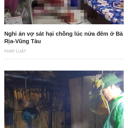
Nghi án vợ sát hại chồng lúc nửa đêm ở Bà
Rịa-Vũng Tàu
PHÁP LUẬT