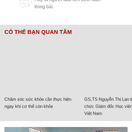
CÓ THỂ BẠN QUAN TÂM
Chăm sóc sức khỏe cần thực hiện
GS.TS Nguyễn Thị Lan ti
ngay khi cơ thể còn khỏe
chức Giám đốc Học viện
Việt Nam