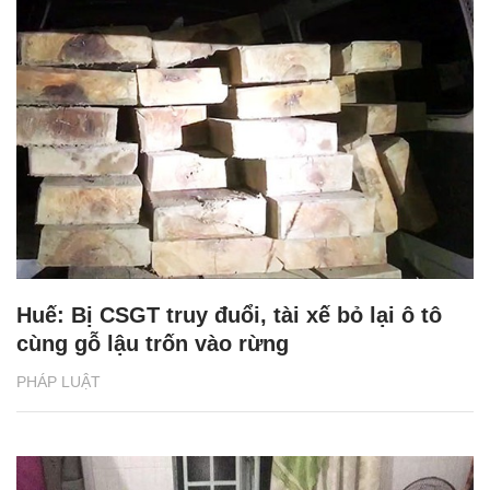
Huế: Bị CSGT truy đuổi, tài xế bỏ lại ô tô
cùng gỗ lậu trốn vào rừng
PHÁP LUẬT