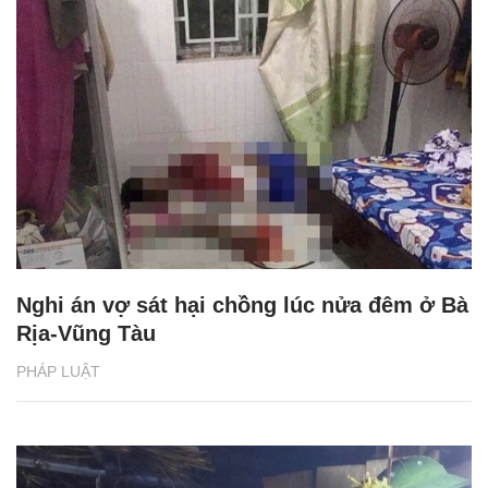
Nghi án vợ sát hại chồng lúc nửa đêm ở Bà
Rịa-Vũng Tàu
PHÁP LUẬT