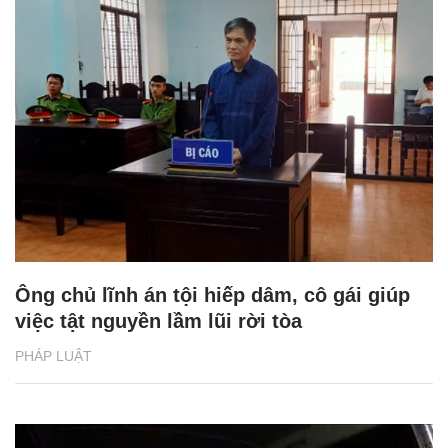
Ông chủ lĩnh án tội hiếp dâm, cô gái giúp
việc tật nguyền lầm lũi rời tòa
PHÁP LUẬT