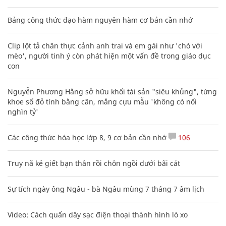
Bảng công thức đạo hàm nguyên hàm cơ bản cần nhớ
Clip lột tả chân thực cảnh anh trai và em gái như 'chó với
mèo', người tinh ý còn phát hiện một vấn đề trong giáo dục
con
Nguyễn Phương Hằng sở hữu khối tài sản "siêu khủng", từng
khoe sổ đỏ tính bằng cân, mắng cựu mẫu 'không có nổi
nghìn tỷ'
Các công thức hóa học lớp 8, 9 cơ bản cần nhớ
106
Truy nã kẻ giết bạn thân rồi chôn ngồi dưới bãi cát
Sự tích ngày ông Ngâu - bà Ngâu mùng 7 tháng 7 âm lịch
Video: Cách quấn dây sạc điện thoại thành hình lò xo