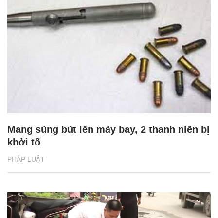
Mang súng bút lên máy bay, 2 thanh niên bị
khởi tố
PHÁP LUẬT