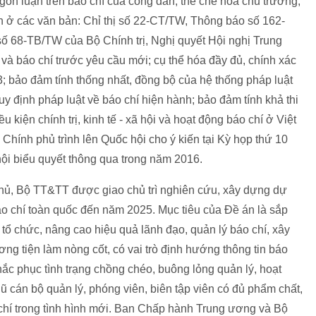
gôn luận trên báo chí của công dân; thể chế hoá chủ trương,
n ở các văn bản: Chỉ thị số 22-CT/TW, Thông báo số 162-
 68-TB/TW của Bộ Chính trị, Nghị quyết Hội nghị Trung
 và báo chí trước yêu cầu mới; cụ thể hóa đầy đủ, chính xác
3; bảo đảm tính thống nhất, đồng bộ của hệ thống pháp luật
y định pháp luật về báo chí hiện hành; bảo đảm tính khả thi
u kiện chính trị, kinh tế - xã hội và hoạt động báo chí ở Việt
Chính phủ trình lên Quốc hội cho ý kiến tại Kỳ họp thứ 10
ội biểu quyết thông qua trong năm 2016.
hủ, Bộ TT&TT được giao chủ trì nghiên cứu, xây dựng dự
áo chí toàn quốc đến năm 2025. Mục tiêu của Đề án là sắp
tổ chức, nâng cao hiệu quả lãnh đạo, quản lý báo chí, xây
ng tiện làm nòng cốt, có vai trò định hướng thông tin báo
 khắc phục tình trạng chồng chéo, buông lỏng quản lý, hoạt
gũ cán bộ quản lý, phóng viên, biên tập viên có đủ phẩm chất,
 chí trong tình hình mới. Ban Chấp hành Trung ương và Bộ