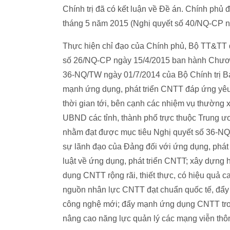
Chính trị đã có kết luận về Đề án. Chính phủ 
tháng 5 năm 2015 (Nghị quyết số 40/NQ-CP ng
Thực hiện chỉ đạo của Chính phủ, Bộ TT&TT đ
số 26/NQ-CP ngày 15/4/2015 ban hành Chương
36-NQ/TW ngày 01/7/2014 của Bộ Chính trị 
mạnh ứng dụng, phát triển CNTT đáp ứng yêu c
thời gian tới, bên cạnh các nhiệm vụ thường 
UBND các tỉnh, thành phố trực thuộc Trung ươ
nhằm đạt được mục tiêu Nghị quyết số 36-NQ
sự lãnh đạo của Đảng đối với ứng dụng, phát 
luật về ứng dụng, phát triển CNTT; xây dựng h
dụng CNTT rộng rãi, thiết thực, có hiệu quả cao
nguồn nhân lực CNTT đạt chuẩn quốc tế, đẩy 
công nghệ mới; đẩy mạnh ứng dụng CNTT trong
nâng cao năng lực quản lý các mạng viễn thông