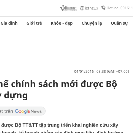
Hotline: 09161
Gia đình
Giới trẻ
Khỏe - đẹp
Chuyện lạ
Quân sự
04/01/2016 08:38 (GMT+07:00)
hế chính sách mới được Bộ
y dựng
 được Bộ TT&TT tập trung triển khai nghiên cứu xây
y hoạch, kế hoạch nhằm xác định mục tiêu, định hướng