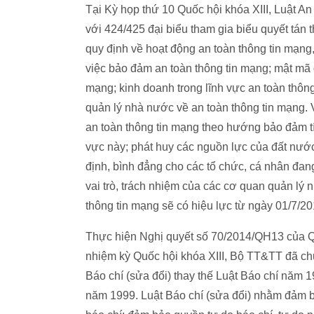
Tại Kỳ họp thứ 10 Quốc hội khóa XIII, Luật A
với 424/425 đại biểu tham gia biểu quyết tán
quy định về hoạt động an toàn thông tin mạng
việc bảo đảm an toàn thông tin mạng; mật mã d
mạng; kinh doanh trong lĩnh vực an toàn thông
quản lý nhà nước về an toàn thông tin mạng. 
an toàn thông tin mạng theo hướng bảo đảm tín
vực này; phát huy các nguồn lực của đất nước 
định, bình đẳng cho các tổ chức, cá nhân đan
vai trò, trách nhiệm của các cơ quan quản lý 
thông tin mạng sẽ có hiệu lực từ ngày 01/7/20
Thực hiện Nghị quyết số 70/2014/QH13 của Qu
nhiệm kỳ Quốc hội khóa XIII, Bộ TT&TT đã chủ
Báo chí (sửa đổi) thay thế Luật Báo chí năm 1
năm 1999. Luật Báo chí (sửa đổi) nhằm đảm 