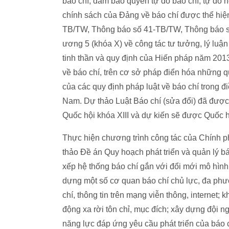
báo chí; đảm bảo quyền tự do báo chí, tự do n
chính sách của Đảng về báo chí được thể hiệ
TB/TW, Thông báo số 41-TB/TW, Thông báo số
ương 5 (khóa X) về công tác tư tưởng, lý luận
tinh thần và quy định của Hiến pháp năm 201
về báo chí, trên cơ sở pháp điển hóa những qu
của các quy định pháp luật về báo chí trong điề
Nam. Dự thảo Luật Báo chí (sửa đổi) đã được 
Quốc hội khóa XIII và dự kiến sẽ được Quốc h
Thực hiện chương trình công tác của Chính p
thảo Đề án Quy hoạch phát triển và quản lý b
xếp hệ thống báo chí gắn với đổi mới mô hình 
dựng một số cơ quan báo chí chủ lực, đa phươ
chí, thông tin trên mạng viễn thông, internet;
động xa rời tôn chỉ, mục đích; xây dựng đội n
năng lực đáp ứng yêu cầu phát triển của báo