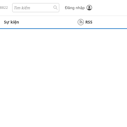
18822
Đăng nhập
Sự kiện
RSS