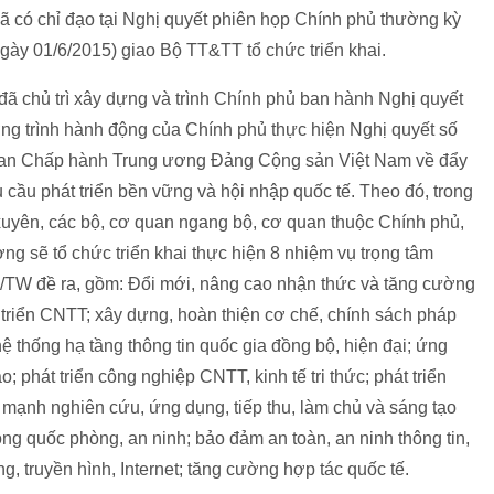
đã có chỉ đạo tại Nghị quyết phiên họp Chính phủ thường kỳ
ày 01/6/2015) giao Bộ TT&TT tổ chức triển khai.
ã chủ trì xây dựng và trình Chính phủ ban hành Nghị quyết
 trình hành động của Chính phủ thực hiện Nghị quyết số
Ban Chấp hành Trung ương Đảng Cộng sản Việt Nam về đẩy
ầu phát triển bền vững và hội nhập quốc tế. Theo đó, trong
xuyên, các bộ, cơ quan ngang bộ, cơ quan thuộc Chính phủ,
ng sẽ tổ chức triển khai thực hiện 8 nhiệm vụ trọng tâm
/TW đề ra, gồm: Đổi mới, nâng cao nhận thức và tăng cường
triển CNTT; xây dựng, hoàn thiện cơ chế, chính sách pháp
ệ thống hạ tầng thông tin quốc gia đồng bộ, hiện đại; ứng
; phát triển công nghiệp CNTT, kinh tế tri thức; phát triển
mạnh nghiên cứu, ứng dụng, tiếp thu, làm chủ và sáng tạo
 quốc phòng, an ninh; bảo đảm an toàn, an ninh thông tin,
, truyền hình, Internet; tăng cường hợp tác quốc tế.