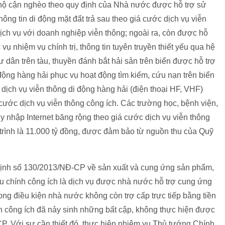
 hộ cận nghèo theo quy định của Nhà nước được hỗ trợ sử
hông tin di động mặt đất trả sau theo giá cước dịch vụ viễn
ch vụ với doanh nghiệp viễn thông; ngoài ra, còn được hỗ
vụ nhiệm vụ chính trị, thông tin tuyên truyền thiết yếu qua hệ
 dân trên tàu, thuyền đánh bắt hải sản trên biển được hỗ trợ
động hàng hải phục vụ hoạt động tìm kiếm, cứu nạn trên biển
 dịch vụ viễn thông di động hàng hải (điện thoại HF, VHF)
 cước dịch vụ viễn thông công ích. Các trường học, bệnh viện,
 nhập Internet băng rộng theo giá cước dịch vụ viễn thông
trình là 11.000 tỷ đồng, được đảm bảo từ nguồn thu của Quỹ
ịnh số 130/2013/NĐ-CP về sản xuất và cung ứng sản phẩm,
bưu chính công ích là dịch vụ được nhà nước hỗ trợ cung ứng
ng điều kiện nhà nước không còn trợ cấp trực tiếp bằng tiền
 công ích đã nảy sinh những bất cập, không thực hiện được
P. Với sự cần thiết đó, thực hiện nhiệm vụ Thủ tướng Chính