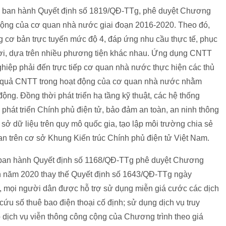
ý ban hành Quyết định số 1819/QĐ-TTg, phê duyệt Chương
động của cơ quan nhà nước giai đoạn 2016-2020. Theo đó,
 cơ bản trực tuyến mức độ 4, đáp ứng nhu cầu thực tế, phục
nơi, dựa trên nhiều phương tiện khác nhau. Ứng dụng CNTT
ghiệp phải đến trực tiếp cơ quan nhà nước thực hiện các thủ
u quả CNTT trong hoạt động của cơ quan nhà nước nhằm
 động. Đồng thời phát triển hạ tầng kỹ thuật, các hệ thống
g phát triển Chính phủ điện tử, bảo đảm an toàn, an ninh thông
cơ sở dữ liệu trên quy mô quốc gia, tạo lập môi trường chia sẻ
an trên cơ sở Khung Kiến trúc Chính phủ điện tử Việt Nam.
 ban hành Quyết định số 1168/QĐ-TTg phê duyệt Chương
đến năm 2020 thay thế Quyết định số 1643/QĐ-TTg ngày
, mọi người dân được hỗ trợ sử dụng miễn giá cước các dịch
 cứu số thuê bao điện thoại cố định; sử dụng dịch vụ truy
p dịch vụ viễn thông công cộng của Chương trình theo giá