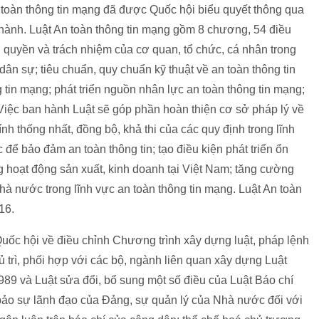
n toàn thông tin mạng đã được Quốc hội biểu quyết thông qua
 thành. Luật An toàn thông tin mạng gồm 8 chương, 54 điều
, quyền và trách nhiệm của cơ quan, tổ chức, cá nhân trong
ân sự; tiêu chuẩn, quy chuẩn kỹ thuật về an toàn thông tin
 tin mạng; phát triển nguồn nhân lực an toàn thông tin mạng;
Việc ban hành Luật sẽ góp phần hoàn thiện cơ sở pháp lý về
h thống nhất, đồng bộ, khả thi của các quy định trong lĩnh
để bảo đảm an toàn thông tin; tạo điều kiện phát triển ổn
g hoạt động sản xuất, kinh doanh tại Việt Nam; tăng cường
nhà nước trong lĩnh vực an toàn thông tin mạng. Luật An toàn
16.
ốc hội về điều chỉnh Chương trình xây dựng luật, pháp lệnh
 trì, phối hợp với các bộ, ngành liên quan xây dựng Luật
989 và Luật sửa đổi, bổ sung một số điều của Luật Báo chí
bảo sự lãnh đạo của Đảng, sự quản lý của Nhà nước đối với