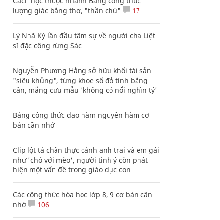
Cách học thuộc nhanh Bảng công thức
lượng giác bằng thơ, "thần chú"
17
Lý Nhã Kỳ lần đầu tâm sự về người cha Liệt
sĩ đặc công rừng Sác
Nguyễn Phương Hằng sở hữu khối tài sản
"siêu khủng", từng khoe sổ đỏ tính bằng
cân, mắng cựu mẫu 'không có nổi nghìn tỷ'
Bảng công thức đạo hàm nguyên hàm cơ
bản cần nhớ
Clip lột tả chân thực cảnh anh trai và em gái
như 'chó với mèo', người tinh ý còn phát
hiện một vấn đề trong giáo dục con
Các công thức hóa học lớp 8, 9 cơ bản cần
nhớ
106