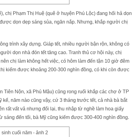
, chị Phạm Thị Huệ (quê ở huyện Phú Lộc) đang hối hả dọn
ã được dọn dẹp sáng sủa, ngăn nắp. Nhưng, khắp người chị
ông trình xây dựng. Giáp tết, nhiều người bận rộn, không có
ười dọn nhà đón tết tăng cao. Tranh thủ cơ hội này, chị
 nên chị làm không hết việc, có hôm làm đến tận 10 giờ đêm
 chị kiếm được khoảng 200-300 nghìn đồng, có khi còn được
n Tiên Nộn, xã Phú Mậu) cũng rong ruổi khắp các chợ ở TP
 kể, năm nào cũng vậy, cứ 3 tháng trước tết, cả nhà bà bắt
nên rất vất vả nhưng đổi lại, thu nhập từ nghề làm hoa giấy
n từ sáng đến tối, bà Mỹ cũng kiếm được 300-400 nghìn đồng.