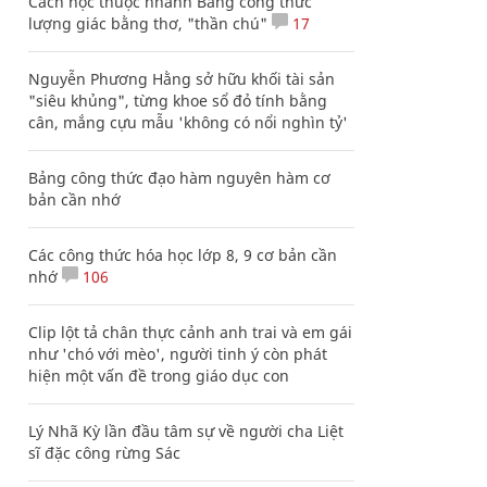
Cách học thuộc nhanh Bảng công thức
lượng giác bằng thơ, "thần chú"
17
Nguyễn Phương Hằng sở hữu khối tài sản
"siêu khủng", từng khoe sổ đỏ tính bằng
cân, mắng cựu mẫu 'không có nổi nghìn tỷ'
Bảng công thức đạo hàm nguyên hàm cơ
bản cần nhớ
Các công thức hóa học lớp 8, 9 cơ bản cần
nhớ
106
Clip lột tả chân thực cảnh anh trai và em gái
như 'chó với mèo', người tinh ý còn phát
hiện một vấn đề trong giáo dục con
Lý Nhã Kỳ lần đầu tâm sự về người cha Liệt
sĩ đặc công rừng Sác