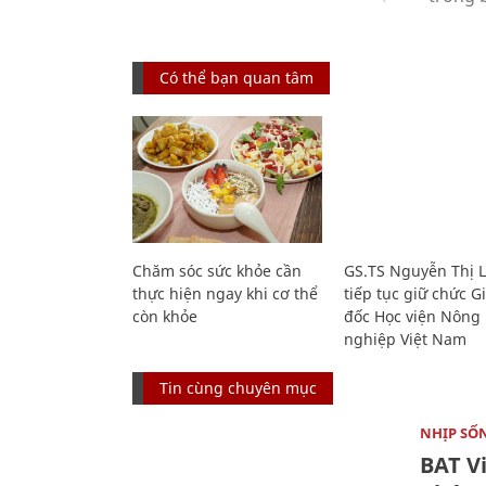
Có thể bạn quan tâm
Chăm sóc sức khỏe cần
GS.TS Nguyễn Thị 
thực hiện ngay khi cơ thể
tiếp tục giữ chức 
còn khỏe
đốc Học viện Nông
nghiệp Việt Nam
Tin cùng chuyên mục
NHỊP SỐ
BAT V