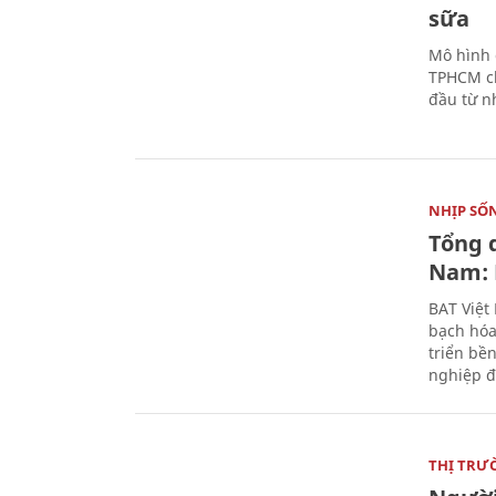
sữa
Mô hình 
TPHCM ch
đầu từ n
NHỊP SỐ
Tổng 
Nam: 
BAT Việt
bạch hóa
triển bề
nghiệp đ
THỊ TRƯ