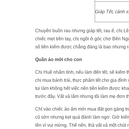
Giáp Tết, cánh x
Chuyên buôn rau nhưng giáp tết, rau ế, chị 
chiếc mẹt trên tay, chị ngồi ở góc chợ Bến N
số tiền kiếm được chẳng đáng là bao nhưng ra
Quần áo mới cho con
Chị Huệ nhẩm tính, nếu làm đến tết, sẽ kiếm t
chị mua bánh trái, thực phẩm tết cho gia đình
tui làm không hết việc nên tiền kiếm được kha
trước đây. Vất vả lắm nhưng tôi làm mẹ đơn t
Chỉ vào chiếc áo ấm mới mua đặt gọn gàng tron
cũ sờn nhưng kẹt quá đành làm ngơ. Giờ kiếm
lên vì vui mừng. Thế nên, thà vất vả một ch