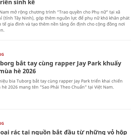
riển sinh kế
 Nam mở rộng chương trình “Trao quyền cho Phụ nữ” tại xã
ỉ (tỉnh Tây Ninh), góp thêm nguồn lực để phụ nữ khó khăn phát
nh tế gia đình và tạo thêm nền tảng ổn định cho cộng đồng nơi
ên.
NG
uborg bắt tay cùng rapper Jay Park khuấy
mùa hè 2026
iệu bia Tuborg bắt tay cùng rapper Jay Park triển khai chiến
 hè 2026 mang tên "Sao Phải Theo Chuẩn” tại Việt Nam.
NG
loại rác tại nguồn bắt đầu từ những vỏ hộp