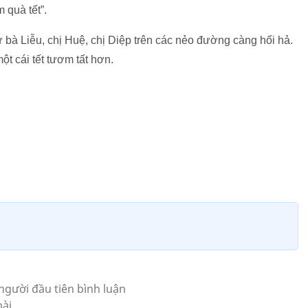
 quà tết”.
 bà Liễu, chị Huệ, chị Diệp trên các nẻo đường càng hối hả.
ột cái tết tươm tất hơn.