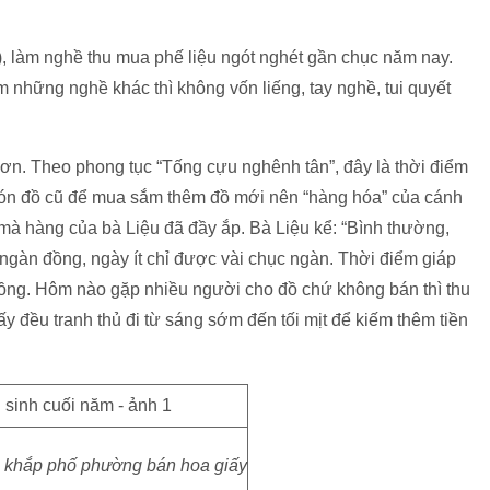
, làm nghề thu mua phế liệu ngót nghét gần chục năm nay.
àm những nghề khác thì không vốn liếng, tay nghề, tui quyết
ơn. Theo phong tục “Tống cựu nghênh tân”, đây là thời điểm
ón đồ cũ để mua sắm thêm đồ mới nên “hàng hóa” của cánh
mà hàng của bà Liệu đã đầy ắp. Bà Liệu kể: “Bình thường,
àn đồng, ngày ít chỉ được vài chục ngàn. Thời điểm giáp
 đồng. Hôm nào gặp nhiều người cho đồ chứ không bán thì thu
y đều tranh thủ đi từ sáng sớm đến tối mịt để kiếm thêm tiền
i khắp phố phường bán hoa giấy