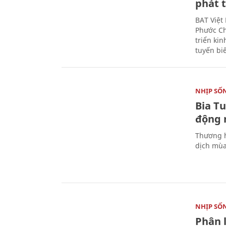
phát t
BAT Việt
Phước Ch
triển ki
tuyến bi
NHỊP SỐ
Bia T
động 
Thương h
dịch mùa
NHỊP SỐ
Phân 