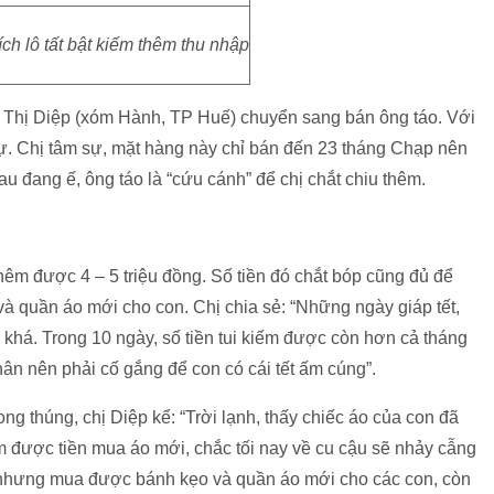
ích lô tất bật kiếm thêm thu nhập
Lê Thị Diệp (xóm Hành, TP Huế) chuyển sang bán ông táo. Với
gự. Chị tâm sự, mặt hàng này chỉ bán đến 23 tháng Chạp nên
u đang ế, ông táo là “cứu cánh” để chị chắt chiu thêm.
hêm được 4 – 5 triệu đồng. Số tiền đó chắt bóp cũng đủ để
 và quần áo mới cho con. Chị chia sẻ: “Những ngày giáp tết,
 khá. Trong 10 ngày, số tiền tui kiếm được còn hơn cả tháng
hân nên phải cố gắng để con có cái tết ấm cúng”.
g thúng, chị Diệp kể: “Trời lạnh, thấy chiếc áo của con đã
 được tiền mua áo mới, chắc tối nay về cu cậu sẽ nhảy cẫng
út nhưng mua được bánh kẹo và quần áo mới cho các con, còn