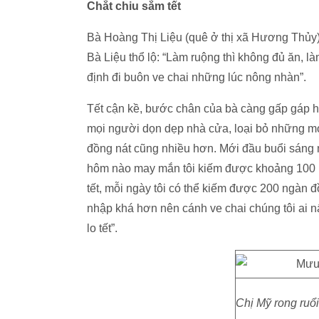
Chắt chiu sắm tết
Bà Hoàng Thị Liệu (quê ở thị xã Hương Thủy)
Bà Liệu thổ lộ: “Làm ruộng thì không đủ ăn, l
định đi buôn ve chai những lúc nông nhàn”.
Tết cận kề, bước chân của bà càng gấp gáp h
mọi người dọn dẹp nhà cửa, loại bỏ những m
đồng nát cũng nhiều hơn. Mới đầu buổi sáng 
hôm nào may mắn tôi kiếm được khoảng 100 ng
tết, mỗi ngày tôi có thể kiếm được 200 ngàn
nhập khá hơn nên cánh ve chai chúng tôi ai nấ
lo tết”.
Chị Mỹ rong ruổ