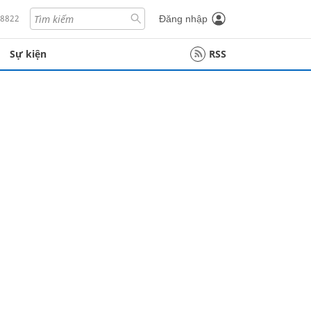
18822
Đăng nhập
Sự kiện
RSS