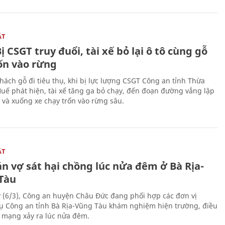
ẬT
ị CSGT truy đuổi, tài xế bỏ lại ô tô cùng gỗ
rốn vào rừng
hách gỗ đi tiêu thụ, khi bị lực lượng CSGT Công an tỉnh Thừa
Huế phát hiện, tài xế tăng ga bỏ chạy, đến đoạn đường vắng lập
 và xuống xe chạy trốn vào rừng sâu.
ẬT
n vợ sát hại chồng lúc nửa đêm ở Bà Rịa-
Tàu
 (6/3), Công an huyện Châu Đức đang phối hợp các đơn vị
ụ Công an tỉnh Bà Rịa-Vũng Tàu khám nghiệm hiện trường, điều
n mạng xảy ra lúc nửa đêm.