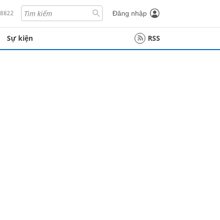
18822
Đăng nhập
Sự kiện
RSS