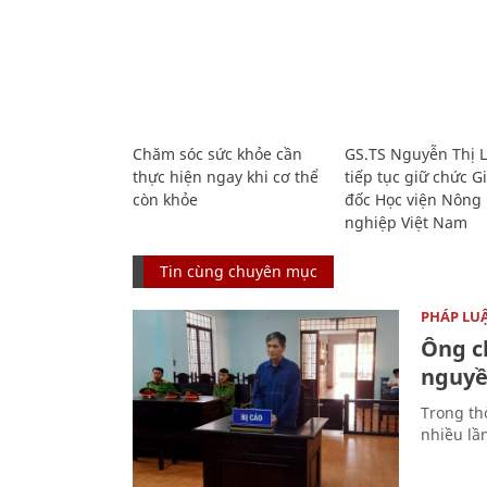
Chăm sóc sức khỏe cần
GS.TS Nguyễn Thị 
thực hiện ngay khi cơ thể
tiếp tục giữ chức 
còn khỏe
đốc Học viện Nông
nghiệp Việt Nam
Tin cùng chuyên mục
PHÁP LU
Ông ch
nguyền
Trong thờ
nhiều lầ