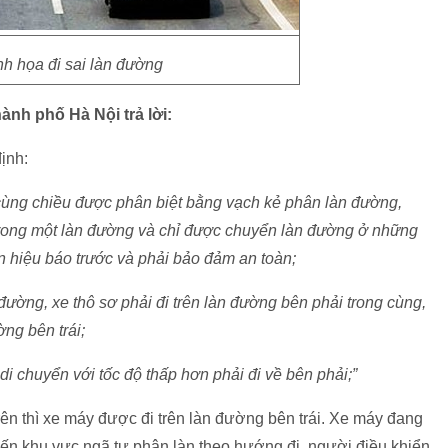
h họa đi sai làn đường
nh phố Hà Nội trả lời:
ịnh:
 cùng chiều được phân biệt bằng vạch kẻ phân làn đường,
 trong một làn đường và chỉ được chuyển làn đường ở những
n hiệu báo trước và phải bảo đảm an toàn;
ường, xe thô sơ phải đi trên làn đường bên phải trong cùng,
ng bên trái;
i chuyển với tốc độ thấp hơn phải đi về bên phải;”
rên thì xe máy được đi trên làn đường bên trái. Xe máy đang
đến khu vực ngã tư phân làn theo hướng đi, người điều khiển