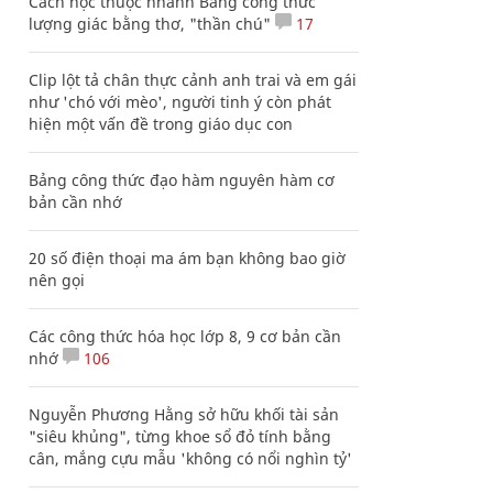
Cách học thuộc nhanh Bảng công thức
lượng giác bằng thơ, "thần chú"
17
Clip lột tả chân thực cảnh anh trai và em gái
như 'chó với mèo', người tinh ý còn phát
hiện một vấn đề trong giáo dục con
Bảng công thức đạo hàm nguyên hàm cơ
bản cần nhớ
20 số điện thoại ma ám bạn không bao giờ
nên gọi
Các công thức hóa học lớp 8, 9 cơ bản cần
nhớ
106
Nguyễn Phương Hằng sở hữu khối tài sản
"siêu khủng", từng khoe sổ đỏ tính bằng
cân, mắng cựu mẫu 'không có nổi nghìn tỷ'