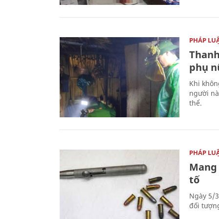
PHÁP LU
Thanh
phụ nữ
Khi khôn
người nà
thể.
PHÁP LU
Mang 
tố
Ngày 5/3
đối tượn