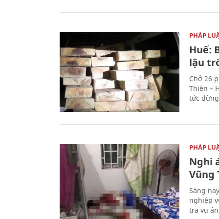
PHÁP LU
Huế: B
lậu t
Chở 26 p
Thiên – 
tức dừng
PHÁP LU
Nghi á
Vũng 
Sáng nay
nghiệp v
tra vụ á