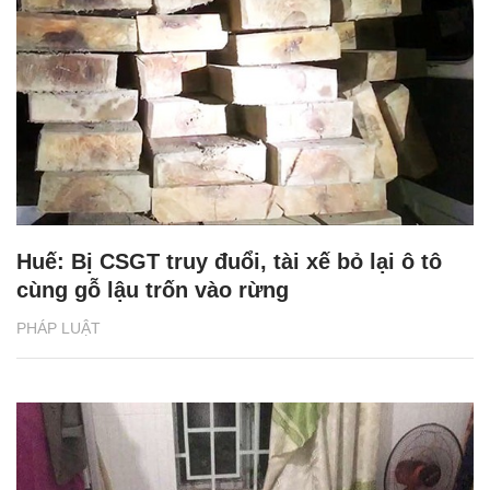
Huế: Bị CSGT truy đuổi, tài xế bỏ lại ô tô
cùng gỗ lậu trốn vào rừng
PHÁP LUẬT