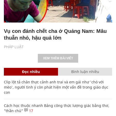
Vụ con đánh chết cha ở Quảng Nam: Mâu
thuẫn nhỏ, hậu quả lớn
PHÁP LUẬT
XEM THÊM BÀI VIẾT
Đọc nhiều
Bình luận nhiều
Clip lột tả chân thực cảnh anh trai và em gái như 'chó với
mèo', người tinh ý còn phát hiện một vấn đề trong giáo dục
con
Cách học thuộc nhanh Bảng công thức lượng giác bằng thơ,
"thần chú"
17