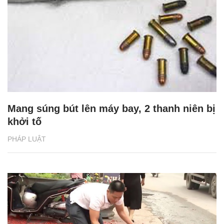
Mang súng bút lên máy bay, 2 thanh niên bị
khởi tố
PHÁP LUẬT