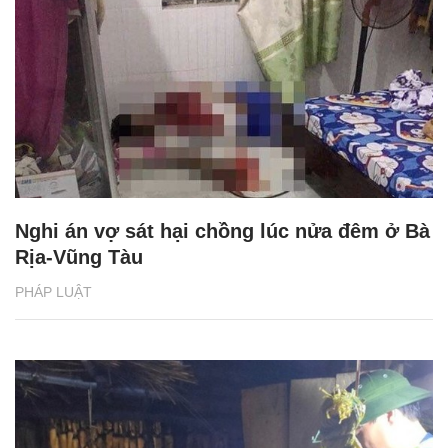
Nghi án vợ sát hại chồng lúc nửa đêm ở Bà
Rịa-Vũng Tàu
PHÁP LUẬT