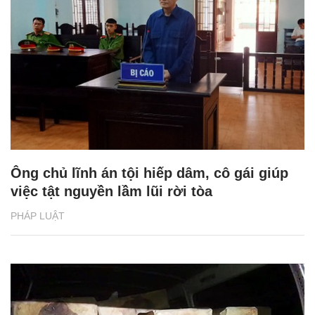
Ông chủ lĩnh án tội hiếp dâm, cô gái giúp
việc tật nguyền lầm lũi rời tòa
PHÁP LUẬT