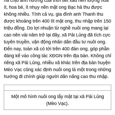
hà chịu ảnh hưởng của thời tiết xấu nên lượng hoa
ít, hoa bé, ít nhụy nên mật ong Bạc hà thu được
không nhiều. Tính cả vụ, gia đình anh Thanh thu
được khoảng trên 400 lít mật ong, thu nhập trên 150
triệu đồng. Do lợi nhuận từ nghề nuôi ong mang lại
cao nên vài năm trở lại đây, xã Pải Lủng đã tích cực
tuyên truyền, vận động nhân dân đầu tư nuôi ong.
Đến nay, toàn xã có tới trên 400 đàn ong, góp phần
đáng kể vào công tác XĐGN trên địa bàn. Không chỉ
riêng xã Pải Lủng, nhiều xã khác trên địa bàn huyện
Mèo Vạc cũng xác định nuôi ong là một trong những
hướng đi chính giúp người dân nâng cao thu nhập.
Một mô hình nuôi ong lấy mật tại xã Pải Lủng
(Mèo Vạc).