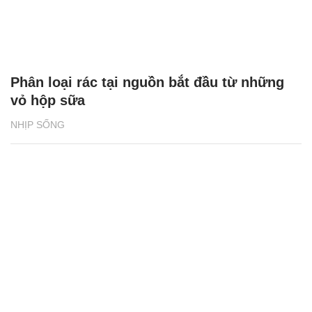
Phân loại rác tại nguồn bắt đầu từ những
vỏ hộp sữa
NHỊP SỐNG