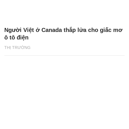
Người Việt ở Canada thắp lửa cho giấc mơ
ô tô điện
THỊ TRƯỜNG