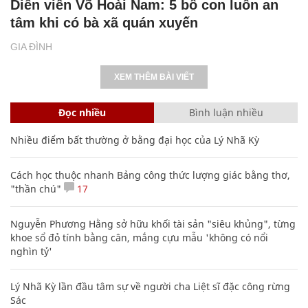
Diễn viên Võ Hoài Nam: 5 bố con luôn an
tâm khi có bà xã quán xuyến
GIA ĐÌNH
XEM THÊM BÀI VIẾT
Đọc nhiều
Bình luận nhiều
Nhiều điểm bất thường ở bằng đại học của Lý Nhã Kỳ
Cách học thuộc nhanh Bảng công thức lượng giác bằng thơ,
"thần chú"
17
Nguyễn Phương Hằng sở hữu khối tài sản "siêu khủng", từng
khoe sổ đỏ tính bằng cân, mắng cựu mẫu 'không có nổi
nghìn tỷ'
Lý Nhã Kỳ lần đầu tâm sự về người cha Liệt sĩ đặc công rừng
Sác