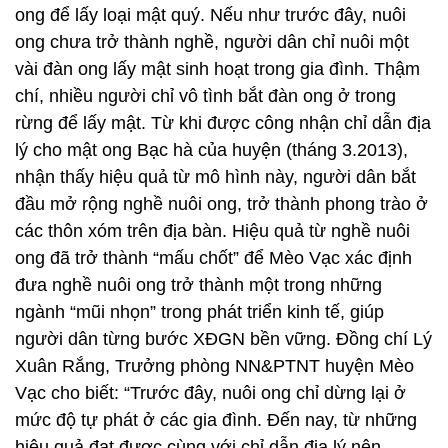
ong để lấy loại mật quý. Nếu như trước đây, nuôi
ong chưa trở thành nghề, người dân chỉ nuôi một
vài đàn ong lấy mật sinh hoạt trong gia đình. Thậm
chí, nhiều người chỉ vô tình bắt đàn ong ở trong
rừng để lấy mật. Từ khi được công nhận chỉ dẫn địa
lý cho mật ong Bạc hà của huyện (tháng 3.2013),
nhận thấy hiệu quả từ mô hình này, người dân bắt
đầu mở rộng nghề nuôi ong, trở thành phong trào ở
các thôn xóm trên địa bàn. Hiệu quả từ nghề nuôi
ong đã trở thành “mấu chốt” để Mèo Vạc xác định
đưa nghề nuôi ong trở thành một trong những
ngành “mũi nhọn” trong phát triển kinh tế, giúp
người dân từng bước XĐGN bền vững. Đồng chí Lý
Xuân Rắng, Trưởng phòng NN&PTNT huyện Mèo
Vạc cho biết: “Trước đây, nuôi ong chỉ dừng lại ở
mức độ tự phát ở các gia đình. Đến nay, từ những
hiệu quả đạt được cùng với chỉ dẫn địa lý nên