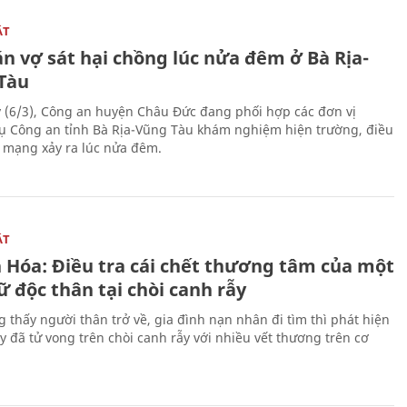
ẬT
n vợ sát hại chồng lúc nửa đêm ở Bà Rịa-
Tàu
 (6/3), Công an huyện Châu Đức đang phối hợp các đơn vị
ụ Công an tỉnh Bà Rịa-Vũng Tàu khám nghiệm hiện trường, điều
n mạng xảy ra lúc nửa đêm.
ẬT
 Hóa: Điều tra cái chết thương tâm của một
 độc thân tại chòi canh rẫy
g thấy người thân trở về, gia đình nạn nhân đi tìm thì phát hiện
y đã tử vong trên chòi canh rẫy với nhiều vết thương trên cơ