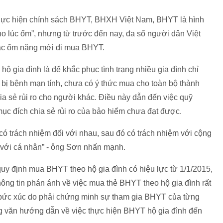
c hiện chính sách BHYT, BHXH Việt Nam, BHYT là hình
ho lúc ốm”, nhưng từ trước đến nay, đa số người dân Việt
oặc ốm nặng mới đi mua BHYT.
hộ gia đình là để khắc phục tình trạng nhiều gia đình chỉ
 bệnh mạn tính, chưa có ý thức mua cho toàn bộ thành
ia sẻ rủi ro cho người khác. Điều này dẫn đến việc quỹ
ục đích chia sẻ rủi ro của bảo hiểm chưa đạt được.
 có trách nhiệm đối với nhau, sau đó có trách nhiệm với cộng
m với cá nhân” - ông Sơn nhấn mạnh.
uy định mua BHYT theo hộ gia đình có hiệu lực từ 1/1/2015,
g tin phán ánh về việc mua thẻ BHYT theo hộ gia đình rất
 bức xúc do phải chứng minh sự tham gia BHYT của từng
g văn hướng dẫn về việc thực hiện BHYT hộ gia đình đến