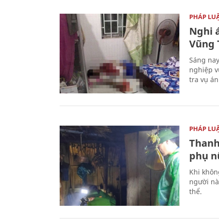
PHÁP LU
Nghi á
Vũng 
Sáng nay
nghiệp v
tra vụ á
PHÁP LU
Thanh
phụ nữ
Khi khôn
người nà
thể.