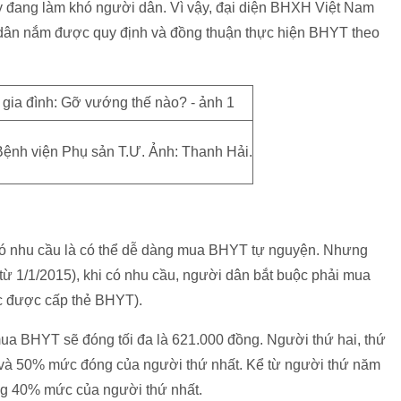
này đang làm khó người dân. Vì vậy, đại diện BHXH Việt Nam
ời dân nắm được quy định và đồng thuận thực hiện BHYT theo
 Bệnh viện Phụ sản T.Ư. Ảnh: Thanh Hải.
 có nhu cầu là có thể dễ dàng mua BHYT tự nguyện. Nhưng
từ 1/1/2015), khi có nhu cầu, người dân bắt buộc phải mua
c được cấp thẻ BHYT).
 mua BHYT sẽ đóng tối đa là 621.000 đồng. Người thứ hai, thứ
% và 50% mức đóng của người thứ nhất. Kể từ người thứ năm
bằng 40% mức của người thứ nhất.