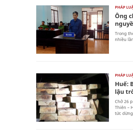
PHÁP LU
Ông ch
nguyền
Trong thờ
nhiều lầ
PHÁP LU
Huế: B
lậu t
Chở 26 p
Thiên – 
tức dừng