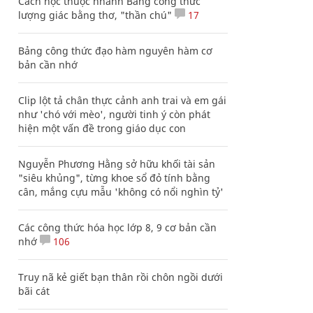
Cách học thuộc nhanh Bảng công thức
lượng giác bằng thơ, "thần chú"
17
Bảng công thức đạo hàm nguyên hàm cơ
bản cần nhớ
Clip lột tả chân thực cảnh anh trai và em gái
như 'chó với mèo', người tinh ý còn phát
hiện một vấn đề trong giáo dục con
Nguyễn Phương Hằng sở hữu khối tài sản
"siêu khủng", từng khoe sổ đỏ tính bằng
cân, mắng cựu mẫu 'không có nổi nghìn tỷ'
Các công thức hóa học lớp 8, 9 cơ bản cần
nhớ
106
Truy nã kẻ giết bạn thân rồi chôn ngồi dưới
bãi cát