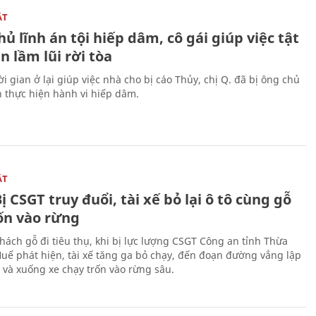
ẬT
ủ lĩnh án tội hiếp dâm, cô gái giúp việc tật
 lầm lũi rời tòa
i gian ở lại giúp việc nhà cho bị cáo Thủy, chị Q. đã bị ông chủ
n thực hiện hành vi hiếp dâm.
ẬT
ị CSGT truy đuổi, tài xế bỏ lại ô tô cùng gỗ
rốn vào rừng
hách gỗ đi tiêu thụ, khi bị lực lượng CSGT Công an tỉnh Thừa
Huế phát hiện, tài xế tăng ga bỏ chạy, đến đoạn đường vắng lập
 và xuống xe chạy trốn vào rừng sâu.