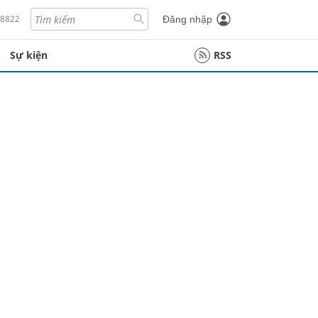
18822
Đăng nhập
Sự kiện
RSS