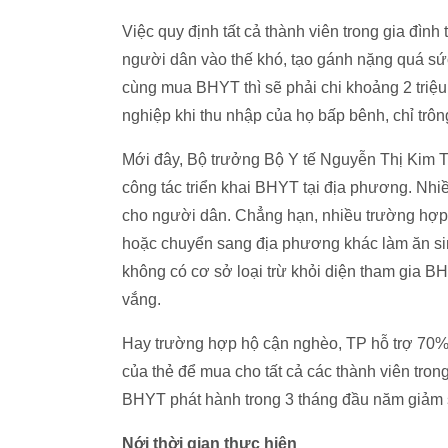
Việc quy định tất cả thành viên trong gia đìn
người dân vào thế khó, tạo gánh nặng quá sức
cùng mua BHYT thì sẽ phải chi khoảng 2 triệu 
nghiệp khi thu nhập của họ bấp bênh, chỉ trôn
Mới đây, Bộ trưởng Bộ Y tế Nguyễn Thị Kim Ti
công tác triển khai BHYT tại địa phương. Nhi
cho người dân. Chẳng hạn, nhiều trường hợp 
hoặc chuyển sang địa phương khác làm ăn si
không có cơ sở loại trừ khỏi diện tham gia 
vắng.
Hay trường hợp hộ cận nghèo, TP hỗ trợ 70% c
của thẻ để mua cho tất cả các thành viên tron
BHYT phát hành trong 3 tháng đầu năm giảm 
Nới thời gian thực hiện