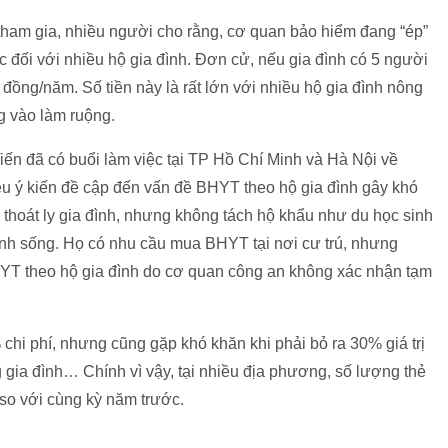
h tham gia, nhiều người cho rằng, cơ quan bảo hiểm đang “ép”
 đối với nhiều hộ gia đình. Đơn cử, nếu gia đình có 5 người
đồng/năm. Số tiền này là rất lớn với nhiều hộ gia đình nông
g vào làm ruộng.
ến đã có buổi làm việc tại TP Hồ Chí Minh và Hà Nội về
ều ý kiến đề cập đến vấn đề BHYT theo hộ gia đình gây khó
thoát ly gia đình, nhưng không tách hộ khẩu như du học sinh
nh sống. Họ có nhu cầu mua BHYT tại nơi cư trú, nhưng
BHYT theo hộ gia đình do cơ quan công an không xác nhận tạm
hi phí, nhưng cũng gặp khó khăn khi phải bỏ ra 30% giá trị
g gia đình… Chính vì vậy, tại nhiều địa phương, số lượng thẻ
so với cùng kỳ năm trước.