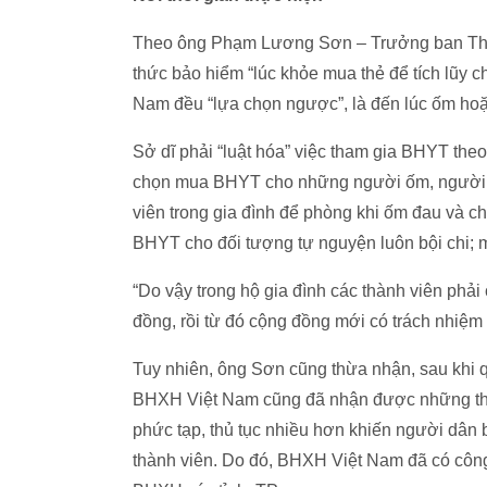
Theo ông Phạm Lương Sơn – Trưởng ban Thự
thức bảo hiểm “lúc khỏe mua thẻ để tích lũy c
Nam đều “lựa chọn ngược”, là đến lúc ốm h
Sở dĩ phải “luật hóa” việc tham gia BHYT theo 
chọn mua BHYT cho những người ốm, người bị
viên trong gia đình để phòng khi ốm đau và ch
BHYT cho đối tượng tự nguyện luôn bội chi; m
“Do vậy trong hộ gia đình các thành viên phải
đồng, rồi từ đó cộng đồng mới có trách nhiệ
Tuy nhiên, ông Sơn cũng thừa nhận, sau khi q
BHXH Việt Nam cũng đã nhận được những thôn
phức tạp, thủ tục nhiều hơn khiến người dân
thành viên. Do đó, BHXH Việt Nam đã có côn