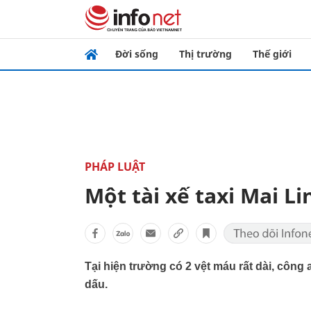
Đời sống
Thị trường
Thế giới
PHÁP LUẬT
Một tài xế taxi Mai Li
Tại hiện trường có 2 vệt máu rất dài, công
dấu.