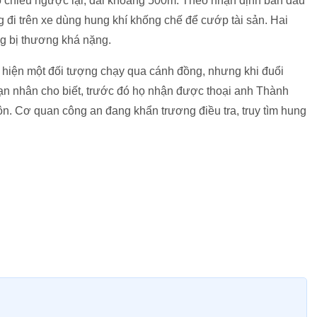
eo chiều ngược lại, dài khoảng 500m. Theo nhận định ban đầu
g đi trên xe dùng hung khí khống chế để cướp tài sản. Hai
ng bị thương khá nặng.
t hiện một đối tượng chạy qua cánh đồng, nhưng khi đuổi
nạn nhân cho biết, trước đó họ nhận được thoại anh Thành
n. Cơ quan công an đang khẩn trương điều tra, truy tìm hung