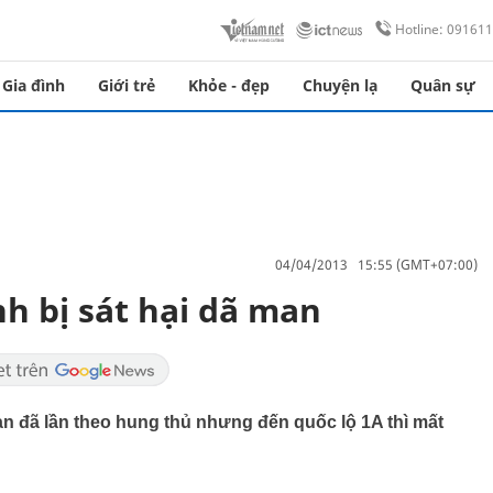
Hotline: 09161
Gia đình
Giới trẻ
Khỏe - đẹp
Chuyện lạ
Quân sự
04/04/2013 15:55 (GMT+07:00)
nh bị sát hại dã man
 an đã lần theo hung thủ nhưng đến quốc lộ 1A thì mất