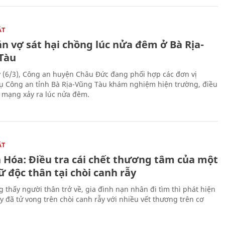
ẬT
n vợ sát hại chồng lúc nửa đêm ở Bà Rịa-
Tàu
 (6/3), Công an huyện Châu Đức đang phối hợp các đơn vị
ụ Công an tỉnh Bà Rịa-Vũng Tàu khám nghiệm hiện trường, điều
n mạng xảy ra lúc nửa đêm.
ẬT
 Hóa: Điều tra cái chết thương tâm của một
 độc thân tại chòi canh rẫy
g thấy người thân trở về, gia đình nạn nhân đi tìm thì phát hiện
y đã tử vong trên chòi canh rẫy với nhiều vết thương trên cơ