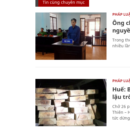
Tin cùng chuyên mục
PHÁP LU
Ông ch
nguyền
Trong thờ
nhiều lầ
PHÁP LU
Huế: B
lậu t
Chở 26 p
Thiên – 
tức dừng