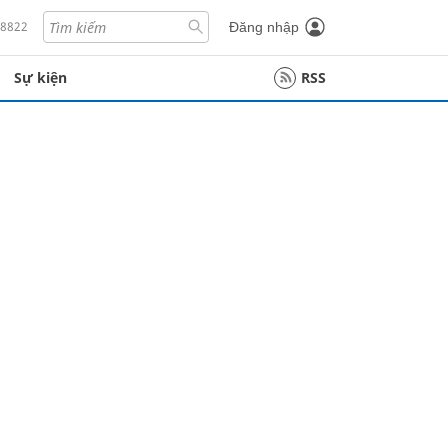
18822
Đăng nhập
Sự kiện
RSS