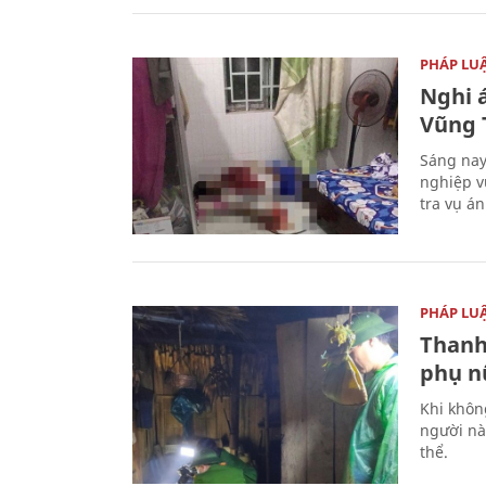
PHÁP LU
Nghi á
Vũng 
Sáng nay
nghiệp v
tra vụ á
PHÁP LU
Thanh
phụ nữ
Khi khôn
người nà
thể.