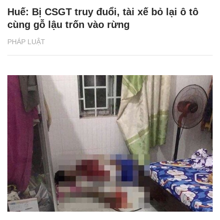
Huế: Bị CSGT truy đuổi, tài xế bỏ lại ô tô
cùng gỗ lậu trốn vào rừng
PHÁP LUẬT