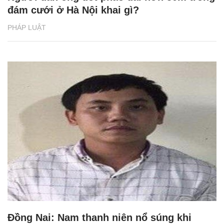
đám cưới ở Hà Nội khai gì?
PHÁP LUẬT
Đồng Nai: Nam thanh niên nổ súng khi