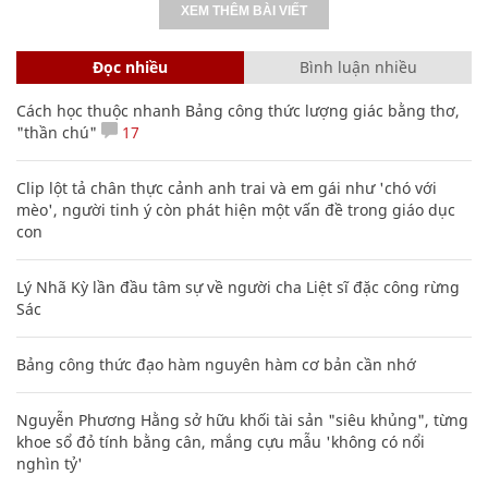
XEM THÊM BÀI VIẾT
Đọc nhiều
Bình luận nhiều
Cách học thuộc nhanh Bảng công thức lượng giác bằng thơ,
"thần chú"
17
Clip lột tả chân thực cảnh anh trai và em gái như 'chó với
mèo', người tinh ý còn phát hiện một vấn đề trong giáo dục
con
Lý Nhã Kỳ lần đầu tâm sự về người cha Liệt sĩ đặc công rừng
Sác
Bảng công thức đạo hàm nguyên hàm cơ bản cần nhớ
Nguyễn Phương Hằng sở hữu khối tài sản "siêu khủng", từng
khoe sổ đỏ tính bằng cân, mắng cựu mẫu 'không có nổi
nghìn tỷ'