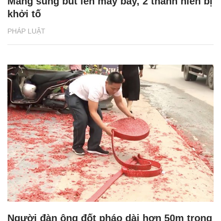
Mang súng bút lên máy bay, 2 thanh niên bị
khởi tố
PHÁP LUẬT
Người đàn ông đốt pháo dài hơn 50m trong