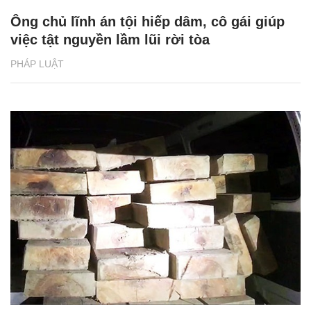
Ông chủ lĩnh án tội hiếp dâm, cô gái giúp
việc tật nguyền lầm lũi rời tòa
PHÁP LUẬT