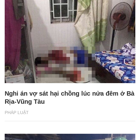
Nghi án vợ sát hại chồng lúc nửa đêm ở Bà
Rịa-Vũng Tàu
PHÁP LUẬT