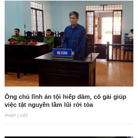
Ông chủ lĩnh án tội hiếp dâm, cô gái giúp
việc tật nguyền lầm lũi rời tòa
PHÁP LUẬT