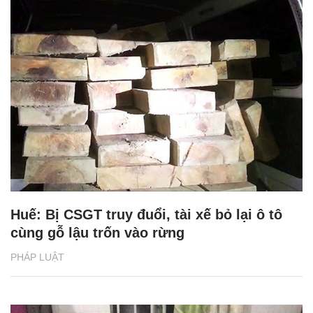
Huế: Bị CSGT truy đuổi, tài xế bỏ lại ô tô
cùng gỗ lậu trốn vào rừng
PHÁP LUẬT