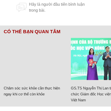
CÓ THỂ BẠN QUAN TÂM
Chăm sóc sức khỏe cần thực hiện
GS.TS Nguyễn Thị Lan ti
ngay khi cơ thể còn khỏe
chức Giám đốc Học viện
Việt Nam