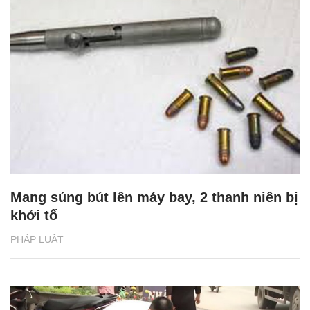
Mang súng bút lên máy bay, 2 thanh niên bị
khởi tố
PHÁP LUẬT