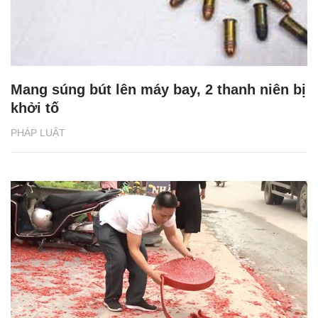
Mang súng bút lên máy bay, 2 thanh niên bị
khởi tố
PHÁP LUẬT