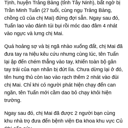
Tịnh, huyện Trảng Bàng (tỉnh Tây Ninh), bất ngờ bị
Trần Minh Tuấn (27 tuổi, cùng ngụ Trảng Bàng,
chồng cũ của chị Mai) đứng đợi sẵn. Ngay sau đó,
Tuấn lao vào đánh túi bụi rồi móc dao đâm 4 nhát
vào ngực và lưng chị Mai.
Quá hoảng sợ và bị ngã nhào xuống đất, chị Mai đã
đưa tay ra hiệu kêu cứu nhưng cùng lúc, tên Tuấn
lại ập đến chém thẳng vào tay, khiến toàn bộ gân
tay trái của nạn nhân bị đứt lìa. Chưa dừng lại ở đó,
tên hung thủ còn lao vào rạch thêm 2 nhát vào đùi
chị Mai. Chỉ khi có người phát hiện chạy đến can
ngăn, tên Tuấn mới cầm dao bỏ chạy khỏi hiện
trường.
Ngay sau đó, chị Mai đã được 2 người bạn cùng
khu nhà trọ đưa đến bệnh viện Đa khoa khu vực Củ