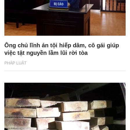
Ông chủ lĩnh án tội hiếp dâm, cô gái giúp
việc tật nguyền lầm lũi rời tòa
PHÁP LUẬT