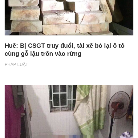
Huế: Bị CSGT truy đuổi, tài xế bỏ lại ô tô
cùng gỗ lậu trốn vào rừng
PHÁP LUẬT