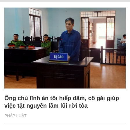
Ông chủ lĩnh án tội hiếp dâm, cô gái giúp
việc tật nguyền lầm lũi rời tòa
PHÁP LUẬT