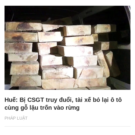
Huế: Bị CSGT truy đuổi, tài xế bỏ lại ô tô
cùng gỗ lậu trốn vào rừng
PHÁP LUẬT