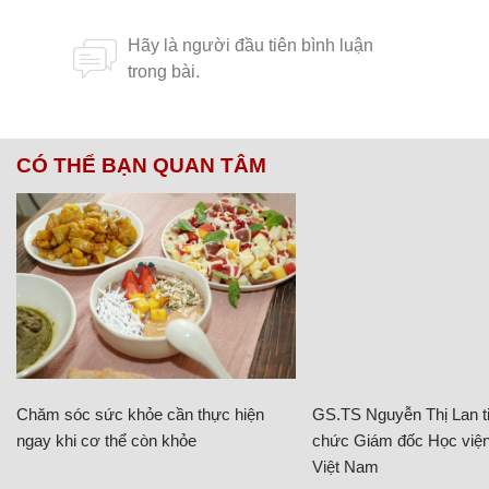
CÓ THỂ BẠN QUAN TÂM
Chăm sóc sức khỏe cần thực hiện
GS.TS Nguyễn Thị Lan ti
ngay khi cơ thể còn khỏe
chức Giám đốc Học viện
Việt Nam