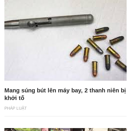
Mang súng bút lên máy bay, 2 thanh niên bị
khởi tố
PHÁP LUẬT