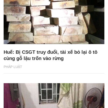
Huế: Bị CSGT truy đuổi, tài xế bỏ lại ô tô
cùng gỗ lậu trốn vào rừng
PHÁP LUẬT