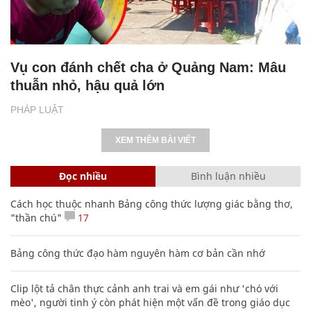
Vụ con đánh chết cha ở Quảng Nam: Mâu
thuẫn nhỏ, hậu quả lớn
PHÁP LUẬT
XEM THÊM BÀI VIẾT
Đọc nhiều
Bình luận nhiều
Cách học thuộc nhanh Bảng công thức lượng giác bằng thơ,
"thần chú"
17
Bảng công thức đạo hàm nguyên hàm cơ bản cần nhớ
Clip lột tả chân thực cảnh anh trai và em gái như 'chó với
mèo', người tinh ý còn phát hiện một vấn đề trong giáo dục