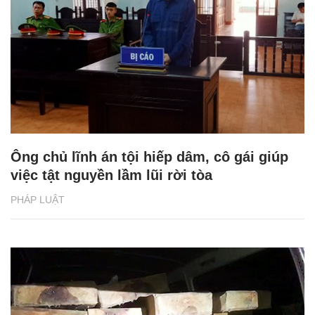
Ông chủ lĩnh án tội hiếp dâm, cô gái giúp
việc tật nguyền lầm lũi rời tòa
PHÁP LUẬT