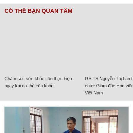
CÓ THỂ BẠN QUAN TÂM
Chăm sóc sức khỏe cần thực hiện
GS.TS Nguyễn Thị Lan ti
ngay khi cơ thể còn khỏe
chức Giám đốc Học viện
Việt Nam