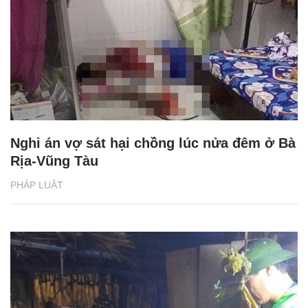
Nghi án vợ sát hại chồng lúc nửa đêm ở Bà
Rịa-Vũng Tàu
PHÁP LUẬT