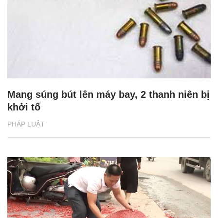
Mang súng bút lên máy bay, 2 thanh niên bị
khởi tố
PHÁP LUẬT