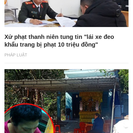
Xử phạt thanh niên tung tin "lái xe đeo
khẩu trang bị phạt 10 triệu đồng"
PHÁP LUẬT