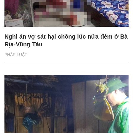
Nghi án vợ sát hại chồng lúc nửa đêm ở Bà
Rịa-Vũng Tàu
PHÁP LUẬT