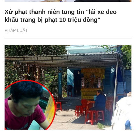
Xử phạt thanh niên tung tin "lái xe đeo
khẩu trang bị phạt 10 triệu đồng"
PHÁP LUẬT