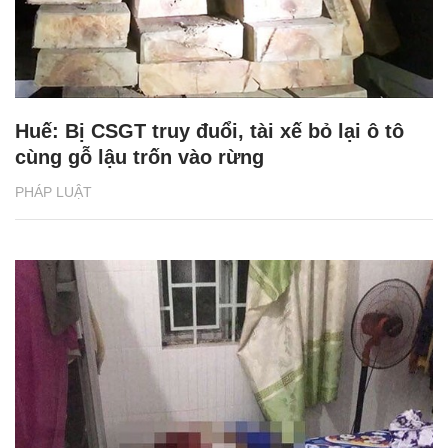
Huế: Bị CSGT truy đuổi, tài xế bỏ lại ô tô
cùng gỗ lậu trốn vào rừng
PHÁP LUẬT