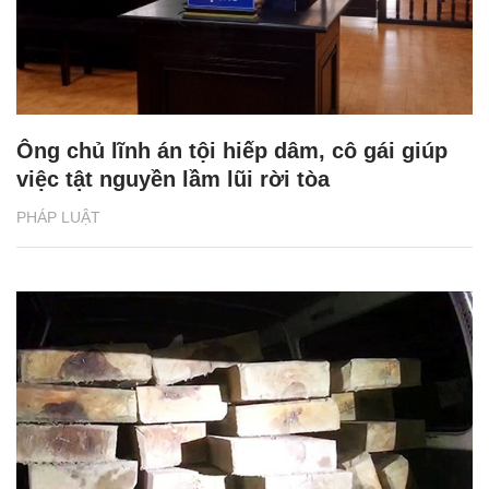
Ông chủ lĩnh án tội hiếp dâm, cô gái giúp
việc tật nguyền lầm lũi rời tòa
PHÁP LUẬT