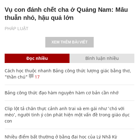
Vụ con đánh chết cha ở Quảng Nam: Mâu
thuẫn nhỏ, hậu quả lớn
PHÁP LUẬT
XEM THÊM BÀI VIẾT
Đọc nhiều
Bình luận nhiều
Cách học thuộc nhanh Bảng công thức lượng giác bằng thơ,
"thần chú"
17
Bảng công thức đạo hàm nguyên hàm cơ bản cần nhớ
Clip lột tả chân thực cảnh anh trai và em gái như 'chó với
mèo', người tinh ý còn phát hiện một vấn đề trong giáo dục
con
Nhiều điểm bất thường ở bằng đại học của Lý Nhã Kỳ