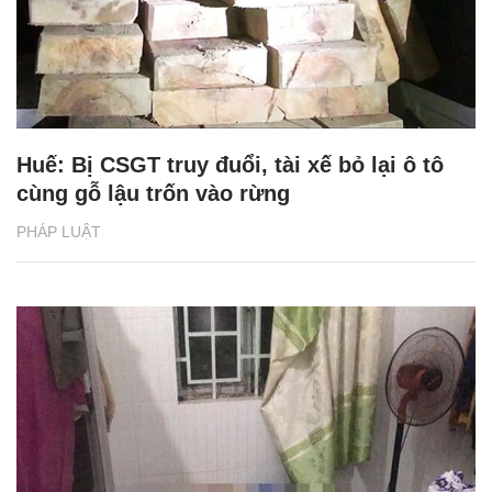
Huế: Bị CSGT truy đuổi, tài xế bỏ lại ô tô
cùng gỗ lậu trốn vào rừng
PHÁP LUẬT