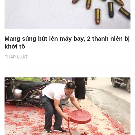
Mang súng bút lên máy bay, 2 thanh niên bị
khởi tố
PHÁP LUẬT