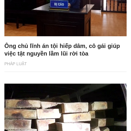
Ông chủ lĩnh án tội hiếp dâm, cô gái giúp
việc tật nguyền lầm lũi rời tòa
PHÁP LUẬT