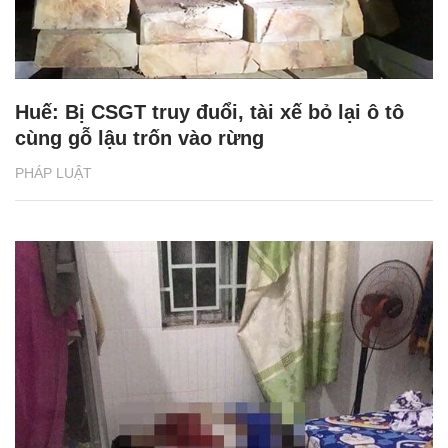
Huế: Bị CSGT truy đuổi, tài xế bỏ lại ô tô
cùng gỗ lậu trốn vào rừng
PHÁP LUẬT