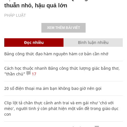
thuẫn nhỏ, hậu quả lớn
PHÁP LUẬT
XEM THÊM BÀI VIẾT
Đọc nhiều
Bình luận nhiều
Bảng công thức đạo hàm nguyên hàm cơ bản cần nhớ
Cách học thuộc nhanh Bảng công thức lượng giác bằng thơ,
"thần chú"
17
20 số điện thoại ma ám bạn không bao giờ nên gọi
Clip lột tả chân thực cảnh anh trai và em gái như 'chó với
mèo', người tinh ý còn phát hiện một vấn đề trong giáo dục
con