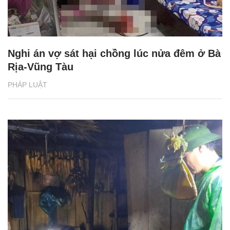
Nghi án vợ sát hại chồng lúc nửa đêm ở Bà
Rịa-Vũng Tàu
PHÁP LUẬT