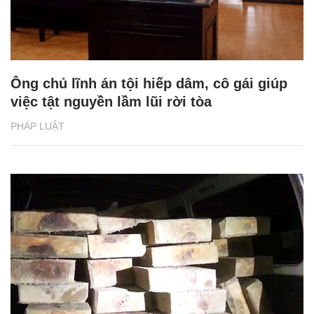
Ông chủ lĩnh án tội hiếp dâm, cô gái giúp
việc tật nguyền lầm lũi rời tòa
PHÁP LUẬT