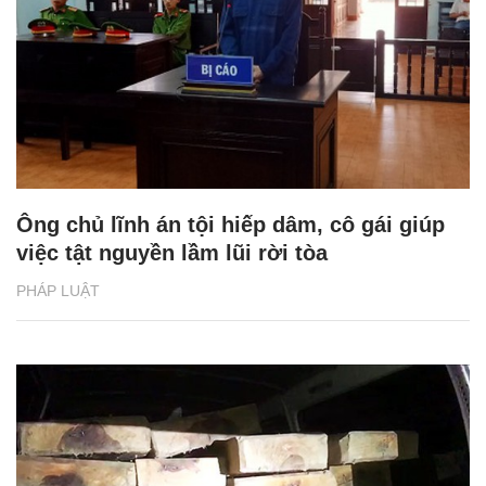
Ông chủ lĩnh án tội hiếp dâm, cô gái giúp
việc tật nguyền lầm lũi rời tòa
PHÁP LUẬT