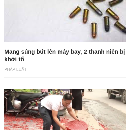
Mang súng bút lên máy bay, 2 thanh niên bị
khởi tố
PHÁP LUẬT