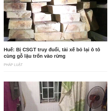
Huế: Bị CSGT truy đuổi, tài xế bỏ lại ô tô
cùng gỗ lậu trốn vào rừng
PHÁP LUẬT