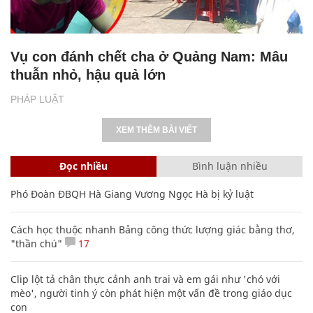
Vụ con đánh chết cha ở Quảng Nam: Mâu
thuẫn nhỏ, hậu quả lớn
PHÁP LUẬT
XEM THÊM BÀI VIẾT
Đọc nhiều
Bình luận nhiều
Phó Đoàn ĐBQH Hà Giang Vương Ngọc Hà bị kỷ luật
Cách học thuộc nhanh Bảng công thức lượng giác bằng thơ,
"thần chú"
17
Clip lột tả chân thực cảnh anh trai và em gái như 'chó với
mèo', người tinh ý còn phát hiện một vấn đề trong giáo dục
con