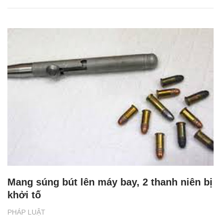
Mang súng bút lên máy bay, 2 thanh niên bị
khởi tố
PHÁP LUẬT