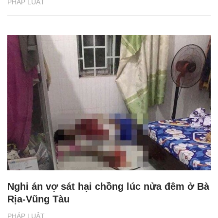
PHÁP LUẬT
Nghi án vợ sát hại chồng lúc nửa đêm ở Bà
Rịa-Vũng Tàu
PHÁP LUẬT