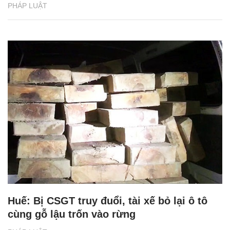
PHÁP LUẬT
Huế: Bị CSGT truy đuổi, tài xế bỏ lại ô tô
cùng gỗ lậu trốn vào rừng