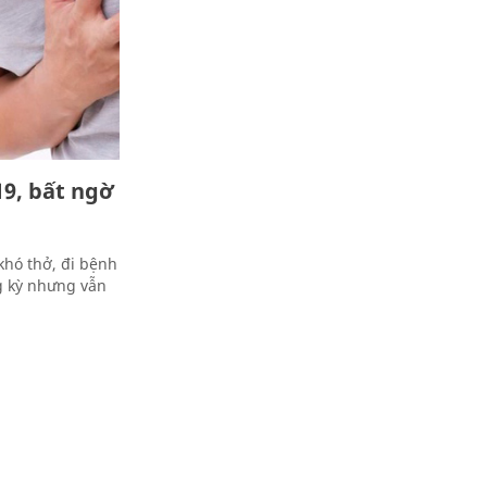
19, bất ngờ
khó thở, đi bệnh
g kỳ nhưng vẫn