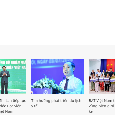
hị Lan tiếp tục
Tìm hướng phát triển du lịch
BAT Việt Nam t
đốc Học viện
y tế
vùng biên giới 
iệt Nam
kế