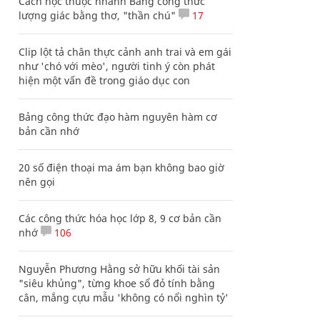
Cách học thuộc nhanh Bảng công thức
lượng giác bằng thơ, "thần chú"
17
Clip lột tả chân thực cảnh anh trai và em gái
như 'chó với mèo', người tinh ý còn phát
hiện một vấn đề trong giáo dục con
Bảng công thức đạo hàm nguyên hàm cơ
bản cần nhớ
20 số điện thoại ma ám bạn không bao giờ
nên gọi
Các công thức hóa học lớp 8, 9 cơ bản cần
nhớ
106
Nguyễn Phương Hằng sở hữu khối tài sản
"siêu khủng", từng khoe sổ đỏ tính bằng
cân, mắng cựu mẫu 'không có nổi nghìn tỷ'