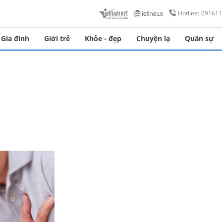
Hotline: 09161
Gia đình
Giới trẻ
Khỏe - đẹp
Chuyện lạ
Quân sự