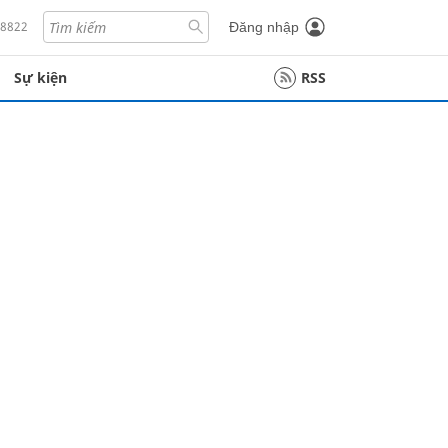
18822
Đăng nhập
Sự kiện
RSS