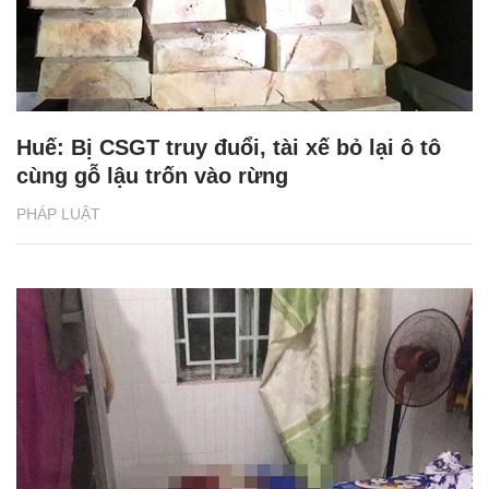
Huế: Bị CSGT truy đuổi, tài xế bỏ lại ô tô
cùng gỗ lậu trốn vào rừng
PHÁP LUẬT