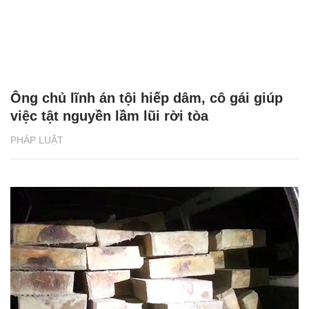
Ông chủ lĩnh án tội hiếp dâm, cô gái giúp
việc tật nguyền lầm lũi rời tòa
PHÁP LUẬT