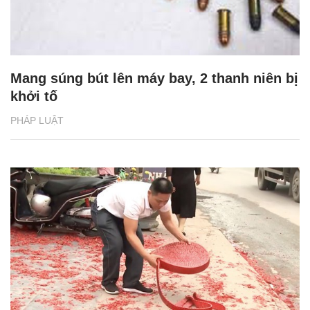
Mang súng bút lên máy bay, 2 thanh niên bị
khởi tố
PHÁP LUẬT