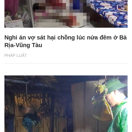
Nghi án vợ sát hại chồng lúc nửa đêm ở Bà
Rịa-Vũng Tàu
PHÁP LUẬT