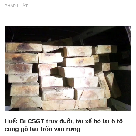
PHÁP LUẬT
Huế: Bị CSGT truy đuổi, tài xế bỏ lại ô tô
cùng gỗ lậu trốn vào rừng