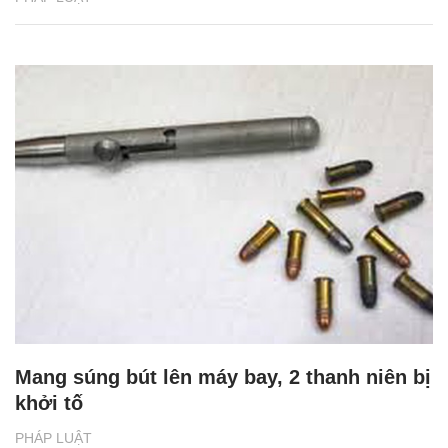
Mang súng bút lên máy bay, 2 thanh niên bị
khởi tố
PHÁP LUẬT