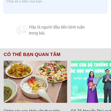
CÓ THỂ BẠN QUAN TÂM
Chăm sóc sức khỏe cần thực hiện
GS.TS Nguyễn Thị Lan ti