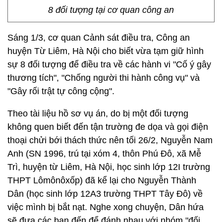
8 đối tượng tại cơ quan công an
Sáng 1/3, cơ quan Cảnh sát điều tra, Công an
huyện Từ Liêm, Hà Nội cho biết vừa tạm giữ hình
sự 8 đối tượng để điều tra về các hành vi "Cố ý gây
thương tích", "Chống người thi hành công vụ" và
"Gây rối trật tự công cộng".
Theo tài liệu hồ sơ vụ án, do bị một đối tượng
không quen biết đến tận trường đe dọa và gọi điện
thoại chửi bới thách thức nên tối 26/2, Nguyễn Nam
Anh (SN 1996, trú tại xóm 4, thôn Phú Đô, xã Mễ
Trì, huyện từ Liêm, Hà Nội, học sinh lớp 12I trường
THPT Lômônôxốp) đã kể lại cho Nguyễn Thành
Dân (học sinh lớp 12A3 trường THPT Tây Đô) về
việc mình bị bắt nạt. Nghe xong chuyện, Dân hứa
sẽ đưa các bạn đến để đánh nhau với nhóm "đối