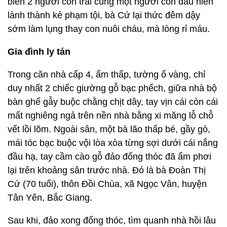
biến 2 người con trai cùng một người con dâu hiền
lành thành kẻ phạm tội, bà Cứ lại thức đêm dậy
sớm làm lụng thay con nuôi cháu, mà lòng rỉ máu.
Gia đình ly tán
Trong căn nhà cấp 4, ẩm thấp, tường ố vàng, chỉ
duy nhất 2 chiếc giường gỗ bạc phếch, giữa nhà bộ
bàn ghế gẫy buộc chằng chịt dây, tay vịn cái còn cái
mất nghiêng ngả trên nền nhà bằng xi măng lỗ chỗ
vết lồi lõm. Ngoài sân, một bà lão thấp bé, gầy gò,
mái tóc bạc buộc vội lòa xòa từng sợi dưới cái nắng
đầu hạ, tay cầm cào gỗ đảo đống thóc đã ẩm phơi
lại trên khoảng sân trước nhà. Đó là bà Đoàn Thị
Cứ (70 tuổi), thôn Đồi Chùa, xã Ngọc Vân, huyện
Tân Yên, Bắc Giang.
Sau khi, đảo xong đống thóc, tìm quanh nhà hồi lâu