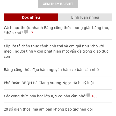
XEM THÊM BÀI VIẾT
Đọc nhiều
Bình luận nhiều
Cách học thuộc nhanh Bảng công thức lượng giác bằng thơ,
"thần chú"
17
Clip lột tả chân thực cảnh anh trai và em gái như 'chó với
mèo', người tinh ý còn phát hiện một vấn đề trong giáo dục
con
Bảng công thức đạo hàm nguyên hàm cơ bản cần nhớ
Phó Đoàn ĐBQH Hà Giang Vương Ngọc Hà bị kỷ luật
Các công thức hóa học lớp 8, 9 cơ bản cần nhớ
106
20 số điện thoại ma ám bạn không bao giờ nên gọi