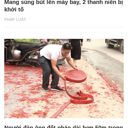
Mang súng bút lên máy bay, 2 thanh niên bị
khởi tố
PHÁP LUẬT
Người đàn ông đốt pháo dài hơn 50m trong