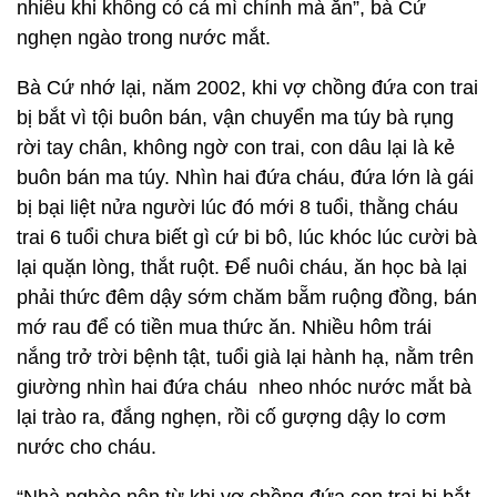
nhiều khi không có cả mì chính mà ăn”, bà Cứ
nghẹn ngào trong nước mắt.
Bà Cứ nhớ lại, năm 2002, khi vợ chồng đứa con trai
bị bắt vì tội buôn bán, vận chuyển ma túy bà rụng
rời tay chân, không ngờ con trai, con dâu lại là kẻ
buôn bán ma túy. Nhìn hai đứa cháu, đứa lớn là gái
bị bại liệt nửa người lúc đó mới 8 tuổi, thằng cháu
trai 6 tuổi chưa biết gì cứ bi bô, lúc khóc lúc cười bà
lại quặn lòng, thắt ruột. Để nuôi cháu, ăn học bà lại
phải thức đêm dậy sớm chăm bẵm ruộng đồng, bán
mớ rau để có tiền mua thức ăn. Nhiều hôm trái
nắng trở trời bệnh tật, tuổi già lại hành hạ, nằm trên
giường nhìn hai đứa cháu nheo nhóc nước mắt bà
lại trào ra, đắng nghẹn, rồi cố gượng dậy lo cơm
nước cho cháu.