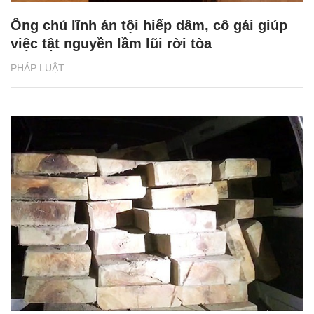
Ông chủ lĩnh án tội hiếp dâm, cô gái giúp
việc tật nguyền lầm lũi rời tòa
PHÁP LUẬT