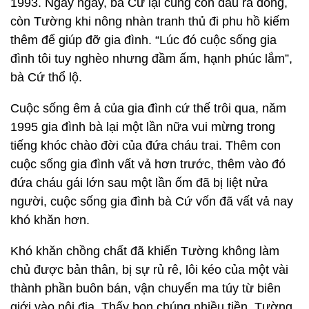
1993. Ngày ngày, bà Cứ lại cùng con dâu ra đồng,
còn Tường khi nông nhàn tranh thủ đi phu hồ kiếm
thêm để giúp đỡ gia đình. “Lúc đó cuộc sống gia
đình tôi tuy nghèo nhưng đầm ấm, hạnh phúc lắm”,
bà Cứ thổ lộ.
Cuộc sống êm ả của gia đình cứ thế trôi qua, năm
1995 gia đình bà lại một lần nữa vui mừng trong
tiếng khóc chào đời của đứa cháu trai. Thêm con
cuộc sống gia đình vất vả hơn trước, thêm vào đó
đứa cháu gái lớn sau một lần ốm đã bị liệt nửa
người, cuộc sống gia đình bà Cứ vốn đã vất vả nay
khó khăn hơn.
Khó khăn chồng chất đã khiến Tường không làm
chủ được bản thân, bị sự rủ rê, lôi kéo của một vài
thành phần buôn bán, vận chuyển ma túy từ biên
giới vào nội địa. Thấy bọn chúng nhiều tiền, Tường