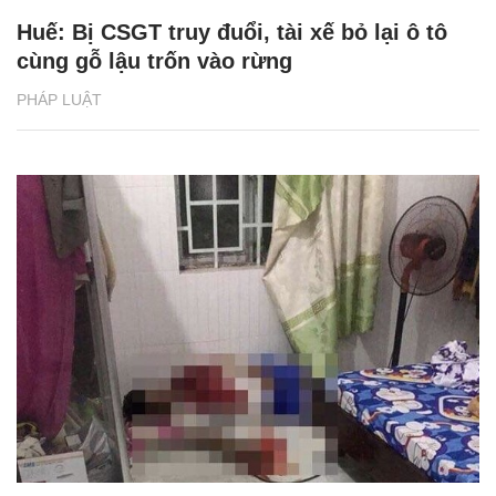
Huế: Bị CSGT truy đuổi, tài xế bỏ lại ô tô
cùng gỗ lậu trốn vào rừng
PHÁP LUẬT