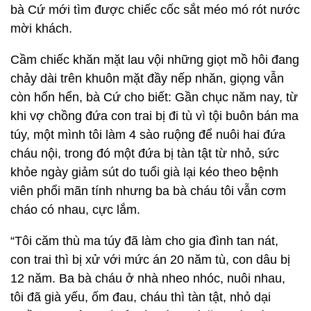
bà Cứ mới tìm được chiếc cốc sắt méo mó rót nước
mời khách.
Cầm chiếc khăn mặt lau vội những giọt mồ hôi đang
chảy dài trên khuôn mặt đầy nếp nhăn, giọng vẫn
còn hổn hển, bà Cứ cho biết: Gần chục năm nay, từ
khi vợ chồng đứa con trai bị đi tù vì tội buôn bán ma
túy, một mình tôi làm 4 sào ruộng để nuôi hai đứa
cháu nội, trong đó một đứa bị tàn tật từ nhỏ, sức
khỏe ngày giảm sút do tuổi già lại kéo theo bệnh
viên phổi mãn tính nhưng ba bà cháu tôi vẫn cơm
cháo có nhau, cực lắm.
“Tôi căm thù ma túy đã làm cho gia đình tan nát,
con trai thì bị xử với mức án 20 năm tù, con dâu bị
12 năm. Ba bà cháu ở nhà nheo nhóc, nuôi nhau,
tôi đã già yếu, ốm đau, cháu thì tàn tật, nhỏ dại