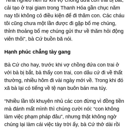
“Nhà nghèo nên từ khi vợ chồng đứa con trai bị bắt,
cải tạo ở trại giam trong Thanh Hóa gần chục năm
nay tôi không có điều kiện để đi thăm con. Các cháu
tôi cũng chưa một lần được đi gặp bố mẹ chúng,
thỉnh thoảng bố mẹ chúng gửi thư về thăm hỏi động
viên thôi”, bà Cứ buồn bã nói.
Hạnh phúc chẳng tày gang
Bà Cứ cho hay, trước khi vợ chồng đứa con trai ở
với bà bị bắt, bà thấy con trai, con dâu cứ đi về thất
thường, nhiều hôm đi vài ngày mới về. Trong khi đó
xã bà lại có tiếng về tệ nạn buôn bán ma túy.
“Nhiều lần tôi khuyên nhủ các con đừng vì đồng tiền
mà đánh mất mình thì chúng cười nói: “con không
làm việc phạm pháp đâu”, nhưng thật không ngờ
chúng lại làm cái việc tày trời ấy, bà Cứ thở dài rồi