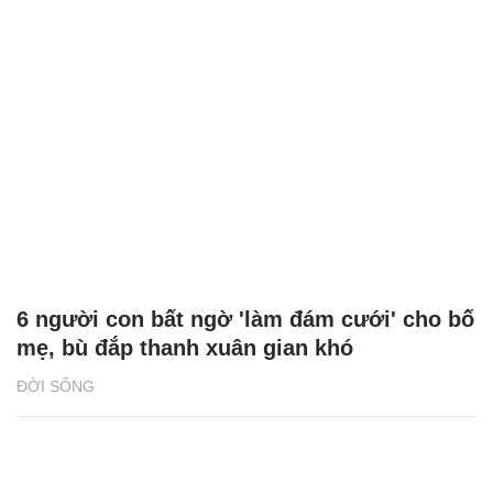
6 người con bất ngờ 'làm đám cưới' cho bố
mẹ, bù đắp thanh xuân gian khó
ĐỜI SỐNG