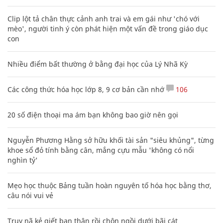
Clip lột tả chân thực cảnh anh trai và em gái như 'chó với
mèo', người tinh ý còn phát hiện một vấn đề trong giáo dục
con
Nhiều điểm bất thường ở bằng đại học của Lý Nhã Kỳ
Các công thức hóa học lớp 8, 9 cơ bản cần nhớ
106
20 số điện thoại ma ám bạn không bao giờ nên gọi
Nguyễn Phương Hằng sở hữu khối tài sản "siêu khủng", từng
khoe sổ đỏ tính bằng cân, mắng cựu mẫu 'không có nổi
nghìn tỷ'
Mẹo học thuộc Bảng tuần hoàn nguyên tố hóa học bằng thơ,
câu nói vui vẻ
Truy nã kẻ giết bạn thân rồi chôn ngồi dưới bãi cát