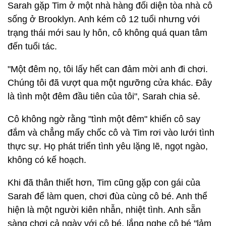
Sarah gặp Tim ở một nhà hàng đối diện tòa nhà cô
sống ở Brooklyn. Anh kém cô 12 tuổi nhưng với
trạng thái mới sau ly hôn, cô không quá quan tâm
đến tuổi tác.
"Một đêm nọ, tôi lấy hết can đảm mời anh đi chơi.
Chúng tôi đã vượt qua một ngưỡng cửa khác. Đây
là tình một đêm đầu tiên của tôi", Sarah chia sẻ.
Cô không ngờ rằng "tình một đêm" khiến cô say
đắm và chẳng mấy chốc cô và Tim rơi vào lưới tình
thực sự. Họ phát triển tình yêu lặng lẽ, ngọt ngào,
không có kế hoạch.
Khi đã thân thiết hơn, Tim cũng gặp con gái của
Sarah để làm quen, chơi đùa cùng cô bé. Anh thể
hiện là một người kiên nhẫn, nhiệt tình. Anh sẵn
sàng chơi cả ngày với cô bé, lắng nghe cô bé "lảm