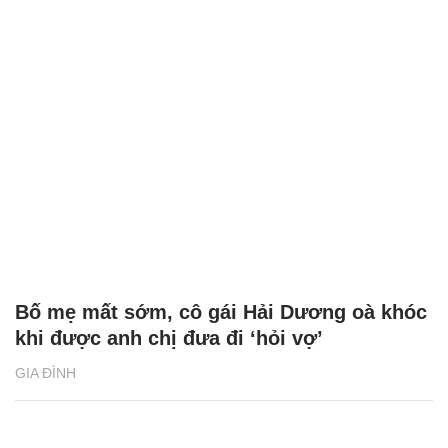
Bố mẹ mất sớm, cô gái Hải Dương oà khóc
khi được anh chị đưa đi ‘hỏi vợ’
GIA ĐÌNH