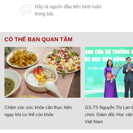
CÓ THỂ BẠN QUAN TÂM
Chăm sóc sức khỏe cần thực hiện
GS.TS Nguyễn Thị Lan ti
ngay khi cơ thể còn khỏe
chức Giám đốc Học viện
Việt Nam