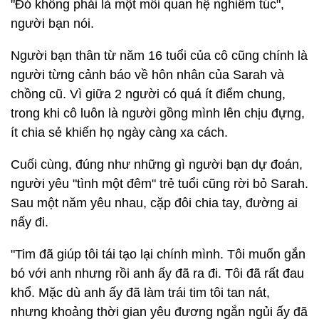
"Đó không phải là một mối quan hệ nghiêm túc",
người bạn nói.
Người bạn thân từ năm 16 tuổi của cô cũng chính là
người từng cảnh báo về hôn nhân của Sarah và
chồng cũ. Vì giữa 2 người có quá ít điểm chung,
trong khi cô luôn là người gồng mình lên chịu đựng,
ít chia sẻ khiến họ ngày càng xa cách.
Cuối cùng, đúng như những gì người bạn dự đoán,
người yêu "tình một đêm" trẻ tuổi cũng rời bỏ Sarah.
Sau một năm yêu nhau, cặp đôi chia tay, đường ai
nấy đi.
"Tim đã giúp tôi tái tạo lại chính mình. Tôi muốn gắn
bó với anh nhưng rồi anh ấy đã ra đi. Tôi đã rất đau
khổ. Mặc dù anh ấy đã làm trái tim tôi tan nát,
nhưng khoảng thời gian yêu đương ngắn ngủi ấy đã