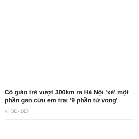
Cô giáo trẻ vượt 300km ra Hà Nội 'xẻ' một
phần gan cứu em trai '9 phần tử vong'
KHỎE - ĐẸP