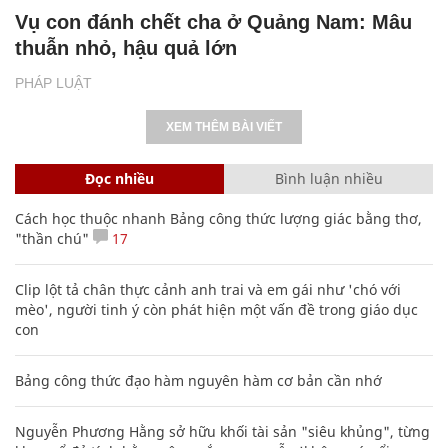
Vụ con đánh chết cha ở Quảng Nam: Mâu
thuẫn nhỏ, hậu quả lớn
PHÁP LUẬT
XEM THÊM BÀI VIẾT
Đọc nhiều
Bình luận nhiều
Cách học thuộc nhanh Bảng công thức lượng giác bằng thơ,
"thần chú"
17
Clip lột tả chân thực cảnh anh trai và em gái như 'chó với
mèo', người tinh ý còn phát hiện một vấn đề trong giáo dục
con
Bảng công thức đạo hàm nguyên hàm cơ bản cần nhớ
Nguyễn Phương Hằng sở hữu khối tài sản "siêu khủng", từng