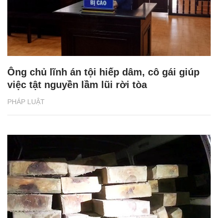
Ông chủ lĩnh án tội hiếp dâm, cô gái giúp
việc tật nguyền lầm lũi rời tòa
PHÁP LUẬT