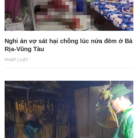
Nghi án vợ sát hại chồng lúc nửa đêm ở Bà
Rịa-Vũng Tàu
PHÁP LUẬT