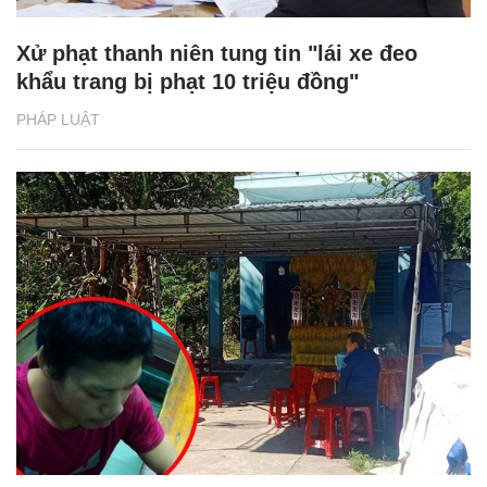
Xử phạt thanh niên tung tin "lái xe đeo
khẩu trang bị phạt 10 triệu đồng"
PHÁP LUẬT