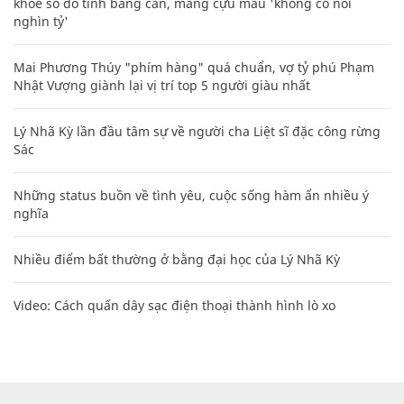
khoe sổ đỏ tính bằng cân, mắng cựu mẫu 'không có nổi
nghìn tỷ'
Mai Phương Thúy "phím hàng" quá chuẩn, vợ tỷ phú Phạm
Nhật Vượng giành lại vị trí top 5 người giàu nhất
Lý Nhã Kỳ lần đầu tâm sự về người cha Liệt sĩ đặc công rừng
Sác
Những status buồn về tình yêu, cuộc sống hàm ẩn nhiều ý
nghĩa
Nhiều điểm bất thường ở bằng đại học của Lý Nhã Kỳ
Video: Cách quấn dây sạc điện thoại thành hình lò xo