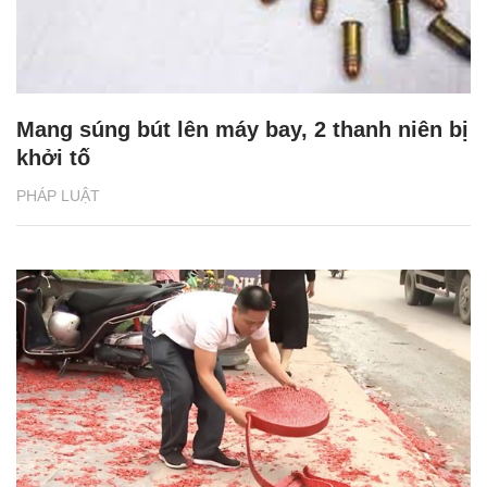
Mang súng bút lên máy bay, 2 thanh niên bị
khởi tố
PHÁP LUẬT