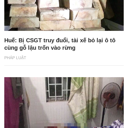
Huế: Bị CSGT truy đuổi, tài xế bỏ lại ô tô
cùng gỗ lậu trốn vào rừng
PHÁP LUẬT