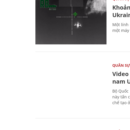
Khoản
Ukrai
Một lính
một máy 
QUÂN S
Video
nam U
Bộ Quốc 
này tấn 
chế tạo 