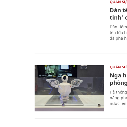
QUÂN S
Dàn t
tinh’ 
Dàn tiêm
tên lửa 
đã phá h
QUÂN S
Nga h
phòng
Hệ thống
năng phò
nước lên 