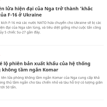
Ự
ên lửa hiện đại của Nga trở thành ‘khắc
của F-16 ở Ukraine
 kích F-16 mà các nước NATO hứa chuyển cho Ukraine sẽ bị các
hiện đại của Nga săn lùng, và tiêu diệt giống như cuộc tấn công
ủy 5 chiếc Su-27 gần đây.
Ự
é lộ phiên bản xuất khẩu của hệ thống
 không tầm ngắn Komar
 tên lửa phòng không tầm ngắn Komar của Nga cung cấp khả
ng thủ tầm ngắn cho tàu chiến nhỏ và tàu hỗ trợ có lượng giãn
tới 50 tấn.