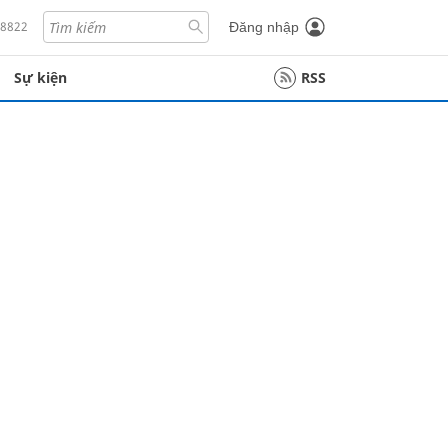
18822
Đăng nhập
Sự kiện
RSS