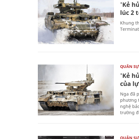
'Kẻ h
lúc 2 
Khung th
Terminato
QUÂN S
'Kẻ h
của l
Nga đã p
phương t
nghệ bảo
trường đô
QUÂN S