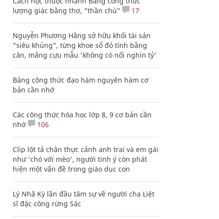
Cách học thuộc nhanh Bảng công thức
lượng giác bằng thơ, "thần chú"
17
Nguyễn Phương Hằng sở hữu khối tài sản
"siêu khủng", từng khoe sổ đỏ tính bằng
cân, mắng cựu mẫu 'không có nổi nghìn tỷ'
Bảng công thức đạo hàm nguyên hàm cơ
bản cần nhớ
Các công thức hóa học lớp 8, 9 cơ bản cần
nhớ
106
Clip lột tả chân thực cảnh anh trai và em gái
như 'chó với mèo', người tinh ý còn phát
hiện một vấn đề trong giáo dục con
Lý Nhã Kỳ lần đầu tâm sự về người cha Liệt
sĩ đặc công rừng Sác