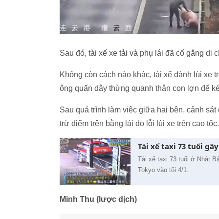
Sau đó, tài xế xe tải và phụ lái đã cố gắng di
Không còn cách nào khác, tài xế đành lùi xe t
ông quấn dây thừng quanh thân con lợn để kéo 
Sau quá trình làm việc giữa hai bên, cảnh sát đ
trừ điểm trên bằng lái do lỗi lùi xe trên cao tốc.
Tài xế taxi 73 tuổi g
Tài xế taxi 73 tuổi ở Nhật B
Tokyo vào tối 4/1.
Minh Thu (lược dịch)