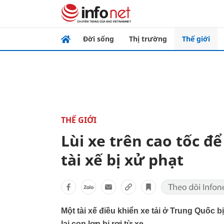
Đời sống
Thị trường
Thế giới
THẾ GIỚI
Lùi xe trên cao tốc để
tài xế bị xử phạt
Một tài xế điều khiển xe tải ở Trung Quốc bị
lại con lợn bị rơi từ xe.