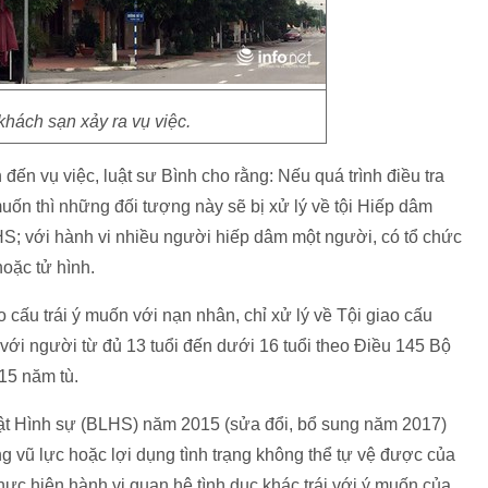
hách sạn xảy ra vụ việc.
đến vụ việc, luật sư Bình cho rằng: Nếu quá trình điều tra
 muốn thì những đối tượng này sẽ bị xử lý về tội Hiếp dâm
HS; với hành vi nhiều người hiếp dâm một người, có tổ chức
hoặc tử hình.
ấu trái ý muốn với nạn nhân, chỉ xử lý về Tội giao cấu
 với người từ đủ 13 tuổi đến dưới 16 tuổi theo Điều 145 Bộ
 15 năm tù.
uật Hình sự (BLHS) năm 2015 (sửa đổi, bổ sung năm 2017)
g vũ lực hoặc lợi dụng tình trạng không thể tự vệ được của
ực hiện hành vi quan hệ tình dục khác trái với ý muốn của