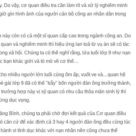
. Do vậy, cơ quan điều tra cần làm rõ và xử lý nghiêm minh
 giữ gìn hình ảnh của người cán bộ công an nhân dân trong
án này còn có cả một sĩ quan cấp cao trong ngành công an. Do
h quan và nghiêm minh thì hiệu ứng lan toả từ vụ án sẽ có tác
ong xã hội. Chúng ta có thể nghĩ rằng, lứa tuổi lớp 9 như nạn
các bạn khác giới và tò mò về cơ thể…
cho nhiều người lớn tuổi cùng ôm ấp, vuốt ve và…quan hệ
é gái lớp 9 đã có thể "bẫy" bốn người đàn ông trưởng thành,
g trường hợp này vị sỹ quan có nhu cầu thỏa mãn sinh lý thì
dừng dục vọng.
Năng Bình, chúng ta phải chờ đợi kết quả của Cơ quan điều
 có căn cứ để xác định cả 3 hay 4 người đàn ông đều cùng lúc
n hành vi tình dục khác với nạn nhân nên cũng chưa thể