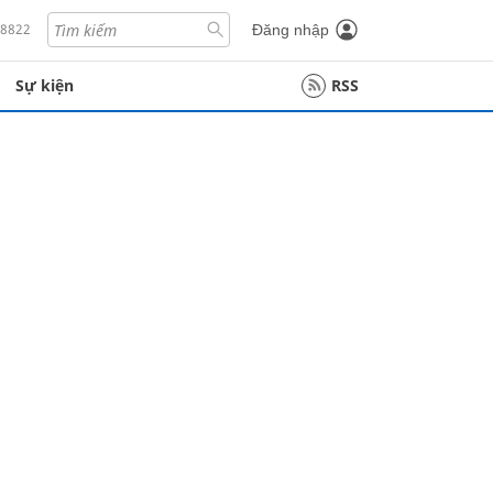
18822
Đăng nhập
Sự kiện
RSS