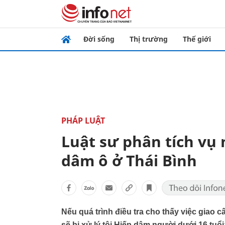
Đời sống
Thị trường
Thế giới
PHÁP LUẬT
Luật sư phân tích vụ 
dâm ô ở Thái Bình
Nếu quá trình điều tra cho thấy việc giao 
sẽ bị xử lý tội Hiếp dâm người dưới 16 tuổ