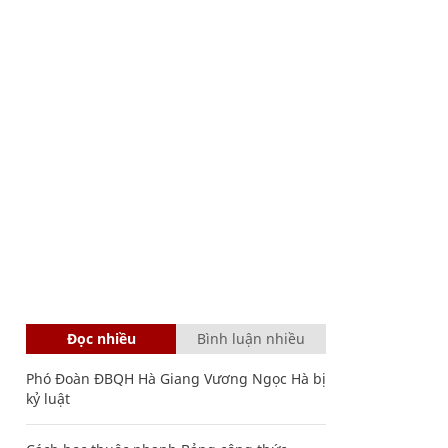
Đọc nhiều
Bình luận nhiều
Phó Đoàn ĐBQH Hà Giang Vương Ngọc Hà bị
kỷ luật