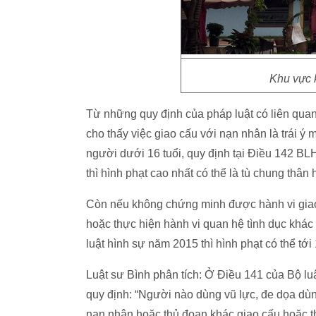
Khu vực k
Từ những quy định của pháp luật có liên quan 
cho thấy việc giao cấu với nạn nhân là trái ý
người dưới 16 tuổi, quy định tại Điều 142 BL
thì hình phạt cao nhất có thể là tù chung thân 
Còn nếu không chứng minh được hành vi giao c
hoặc thực hiện hành vi quan hệ tình dục khác
luật hình sự năm 2015 thì hình phạt có thể tới
Luật sư Bình phân tích: Ở Điều 141 của Bộ l
quy định: “Người nào dùng vũ lực, đe dọa dùn
nạn nhân hoặc thủ đoạn khác giao cấu hoặc th