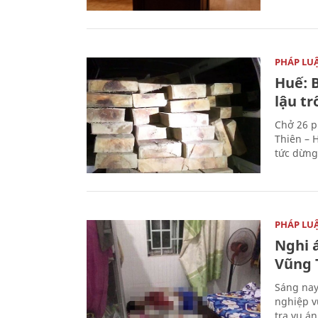
PHÁP LU
Huế: B
lậu t
Chở 26 p
Thiên – 
tức dừng
PHÁP LU
Nghi á
Vũng 
Sáng nay
nghiệp v
tra vụ á