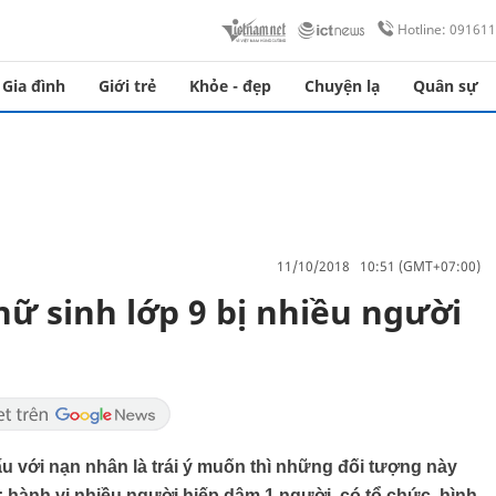
Hotline: 09161
Gia đình
Giới trẻ
Khỏe - đẹp
Chuyện lạ
Quân sự
11/10/2018 10:51 (GMT+07:00)
nữ sinh lớp 9 bị nhiều người
cấu với nạn nhân là trái ý muốn thì những đối tượng này
i; hành vi nhiều người hiếp dâm 1 người, có tổ chức, hình