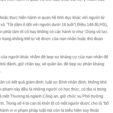
 hoặc thực hiện hành vi quan hệ tình dục khác với người từ
 và "Tội dâm ô đối với người dưới 16 tuổi”( Điều 146 BLHS),
ần phải làm rõ có hay không có các hành vi như: Dùng vũ lực
nh trạng không thể tự vệ được của nạn nhân hoặc thủ đoạn
hể của người khác nhằm đè bẹp sự kháng cự của nạn nhân để
, trói đánh, giữ chân tay, xé quần áo, đè bẹp sự phản kháng
ọ…
căn cứ kết quả giám định, luật sư Bình nhận định, không khó
 phạm này đều là những người có học thức, có địa vị trong
 cả một Thượng tá ngành Công an, giữ chức vụ Phó trưởng
nh. Trong số 4 bị can bị khởi tố có một người được cho là “bố
 hành vi vi phạm pháp luật mà còn là biểu hiện suy thoái