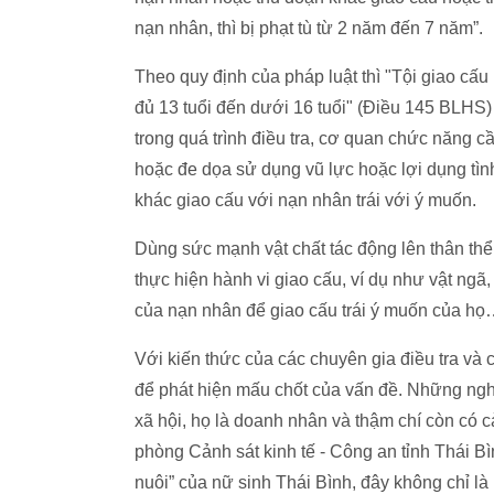
nạn nhân, thì bị phạt tù từ 2 năm đến 7 năm”.
Theo quy định của pháp luật thì "Tội giao cấu
đủ 13 tuổi đến dưới 16 tuổi" (Điều 145 BLHS)
trong quá trình điều tra, cơ quan chức năng c
hoặc đe dọa sử dụng vũ lực hoặc lợi dụng tì
khác giao cấu với nạn nhân trái với ý muốn.
Dùng sức mạnh vật chất tác động lên thân t
thực hiện hành vi giao cấu, ví dụ như vật ngã
của nạn nhân để giao cấu trái ý muốn của h
Với kiến thức của các chuyên gia điều tra và 
để phát hiện mấu chốt của vấn đề. Những nghi
xã hội, họ là doanh nhân và thậm chí còn có
phòng Cảnh sát kinh tế - Công an tỉnh Thái Bì
nuôi” của nữ sinh Thái Bình, đây không chỉ là