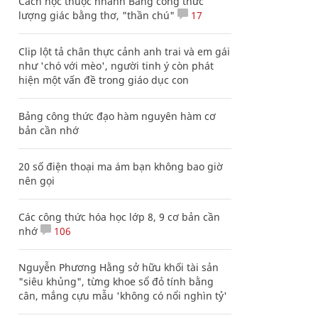
Cách học thuộc nhanh Bảng công thức
lượng giác bằng thơ, "thần chú"
17
Clip lột tả chân thực cảnh anh trai và em gái
như 'chó với mèo', người tinh ý còn phát
hiện một vấn đề trong giáo dục con
Bảng công thức đạo hàm nguyên hàm cơ
bản cần nhớ
20 số điện thoại ma ám bạn không bao giờ
nên gọi
Các công thức hóa học lớp 8, 9 cơ bản cần
nhớ
106
Nguyễn Phương Hằng sở hữu khối tài sản
"siêu khủng", từng khoe sổ đỏ tính bằng
cân, mắng cựu mẫu 'không có nổi nghìn tỷ'