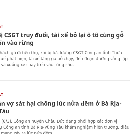
ẬT
ị CSGT truy đuổi, tài xế bỏ lại ô tô cùng gỗ
rốn vào rừng
hách gỗ đi tiêu thụ, khi bị lực lượng CSGT Công an tỉnh Thừa
Huế phát hiện, tài xế tăng ga bỏ chạy, đến đoạn đường vắng lập
 và xuống xe chạy trốn vào rừng sâu.
ẬT
n vợ sát hại chồng lúc nửa đêm ở Bà Rịa-
Tàu
 (6/3), Công an huyện Châu Đức đang phối hợp các đơn vị
ụ Công an tỉnh Bà Rịa-Vũng Tàu khám nghiệm hiện trường, điều
n mạng xảy ra lúc nửa đêm.