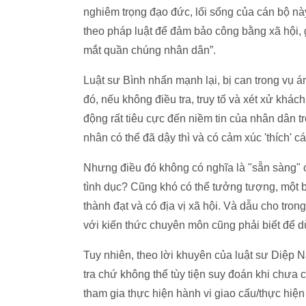
nghiêm trọng đạo đức, lối sống của cán bộ này
theo pháp luật để đảm bảo công bằng xã hội,
mắt quần chúng nhân dân”.
Luật sư Bình nhấn mạnh lại, bị can trong vụ 
đó, nếu không điều tra, truy tố và xét xử khác
động rất tiêu cực đến niềm tin của nhân dân tr
nhân có thể đã dậy thì và có cảm xúc 'thích' 
Nhưng điều đó không có nghĩa là "sẵn sàng" 
tình dục? Cũng khó có thể tưởng tượng, một b
thành đạt và có địa vị xã hội. Và dẫu cho tron
với kiến thức chuyên môn cũng phải biết để 
Tuy nhiên, theo lời khuyên của luật sư Diệp 
tra chứ không thể tùy tiện suy đoán khi chưa
tham gia thực hiện hành vi giao cấu/thực hiệ