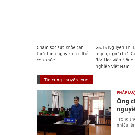
Chăm sóc sức khỏe cần
GS.TS Nguyễn Thị 
thực hiện ngay khi cơ thể
tiếp tục giữ chức 
còn khỏe
đốc Học viện Nông
nghiệp Việt Nam
Tin cùng chuyên mục
PHÁP LU
Ông ch
nguyền
Trong thờ
nhiều lầ