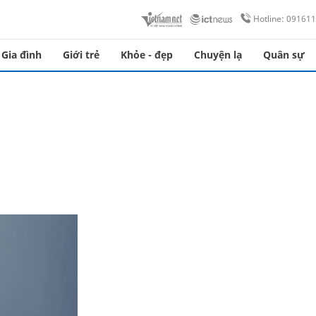
Hotline: 09161
Gia đình
Giới trẻ
Khỏe - đẹp
Chuyện lạ
Quân sự