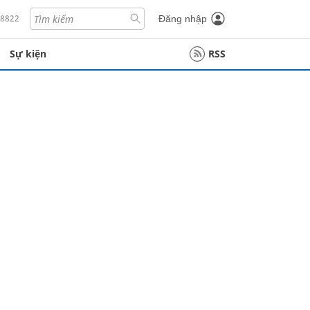
18822
Đăng nhập
Sự kiện
RSS