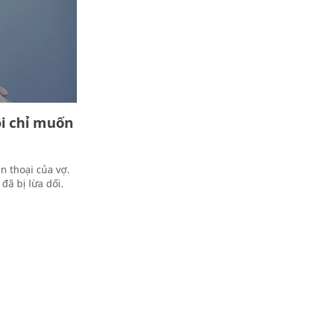
ôi chỉ muốn
n thoại của vợ.
đã bị lừa dối.