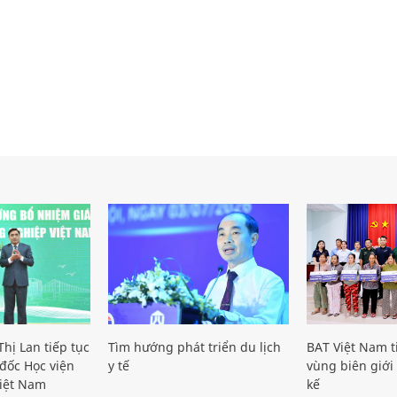
hị Lan tiếp tục
Tìm hướng phát triển du lịch
BAT Việt Nam t
đốc Học viện
y tế
vùng biên giới 
iệt Nam
kế