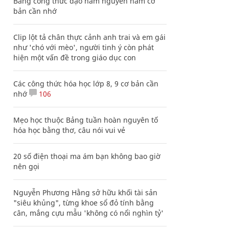
Bảng công thức đạo hàm nguyên hàm cơ
bản cần nhớ
Clip lột tả chân thực cảnh anh trai và em gái
như 'chó với mèo', người tinh ý còn phát
hiện một vấn đề trong giáo dục con
Các công thức hóa học lớp 8, 9 cơ bản cần
nhớ
106
Mẹo học thuộc Bảng tuần hoàn nguyên tố
hóa học bằng thơ, câu nói vui vẻ
20 số điện thoại ma ám bạn không bao giờ
nên gọi
Nguyễn Phương Hằng sở hữu khối tài sản
"siêu khủng", từng khoe sổ đỏ tính bằng
cân, mắng cựu mẫu 'không có nổi nghìn tỷ'