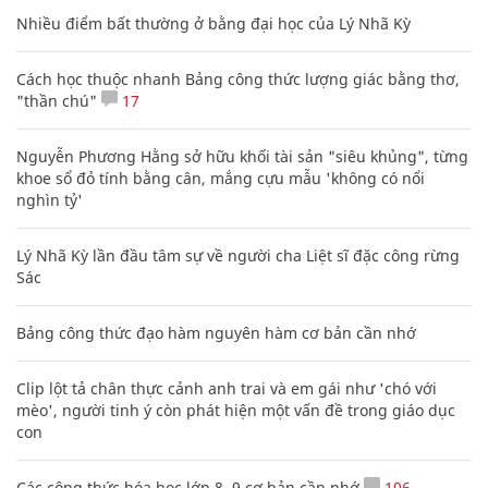
Nhiều điểm bất thường ở bằng đại học của Lý Nhã Kỳ
Cách học thuộc nhanh Bảng công thức lượng giác bằng thơ,
"thần chú"
17
Nguyễn Phương Hằng sở hữu khối tài sản "siêu khủng", từng
khoe sổ đỏ tính bằng cân, mắng cựu mẫu 'không có nổi
nghìn tỷ'
Lý Nhã Kỳ lần đầu tâm sự về người cha Liệt sĩ đặc công rừng
Sác
Bảng công thức đạo hàm nguyên hàm cơ bản cần nhớ
Clip lột tả chân thực cảnh anh trai và em gái như 'chó với
mèo', người tinh ý còn phát hiện một vấn đề trong giáo dục
con
Các công thức hóa học lớp 8, 9 cơ bản cần nhớ
106