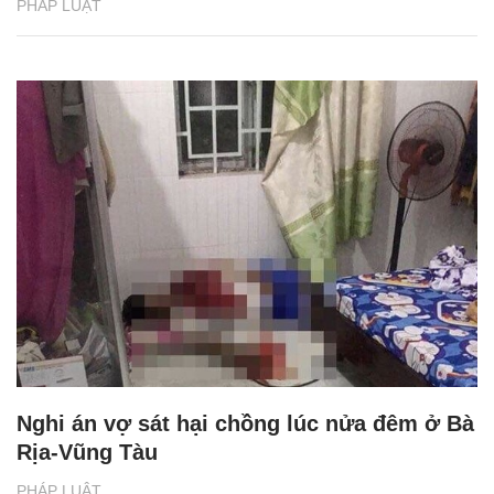
PHÁP LUẬT
Nghi án vợ sát hại chồng lúc nửa đêm ở Bà
Rịa-Vũng Tàu
PHÁP LUẬT