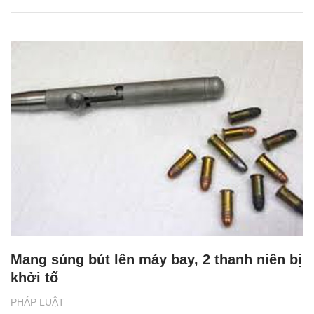
Mang súng bút lên máy bay, 2 thanh niên bị
khởi tố
PHÁP LUẬT