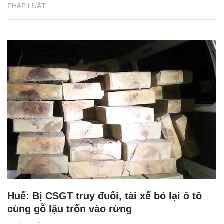
PHÁP LUẬT
Huế: Bị CSGT truy đuổi, tài xế bỏ lại ô tô
cùng gỗ lậu trốn vào rừng