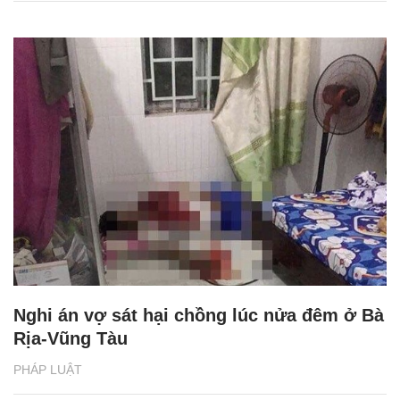
Nghi án vợ sát hại chồng lúc nửa đêm ở Bà
Rịa-Vũng Tàu
PHÁP LUẬT