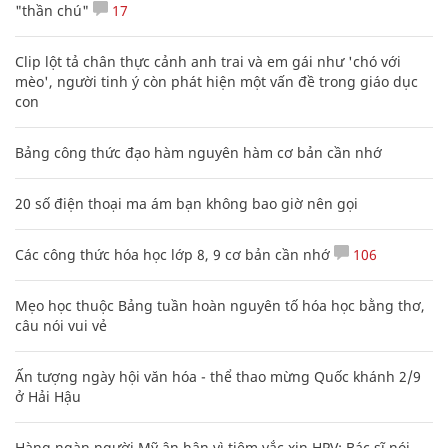
"thần chú"
17
Clip lột tả chân thực cảnh anh trai và em gái như 'chó với
mèo', người tinh ý còn phát hiện một vấn đề trong giáo dục
con
Bảng công thức đạo hàm nguyên hàm cơ bản cần nhớ
20 số điện thoại ma ám bạn không bao giờ nên gọi
Các công thức hóa học lớp 8, 9 cơ bản cần nhớ
106
Mẹo học thuộc Bảng tuần hoàn nguyên tố hóa học bằng thơ,
câu nói vui vẻ
Ấn tượng ngày hội văn hóa - thể thao mừng Quốc khánh 2/9
ở Hải Hậu
Hàng ngàn người Mỹ ân hận vì tiêm vắc xin HPV: Bác sĩ nói