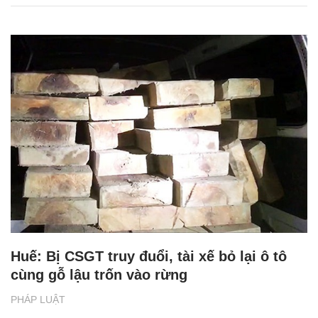
Huế: Bị CSGT truy đuổi, tài xế bỏ lại ô tô
cùng gỗ lậu trốn vào rừng
PHÁP LUẬT