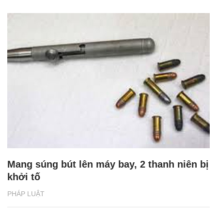
Mang súng bút lên máy bay, 2 thanh niên bị
khởi tố
PHÁP LUẬT