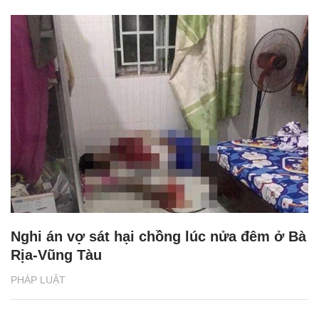
Nghi án vợ sát hại chồng lúc nửa đêm ở Bà
Rịa-Vũng Tàu
PHÁP LUẬT