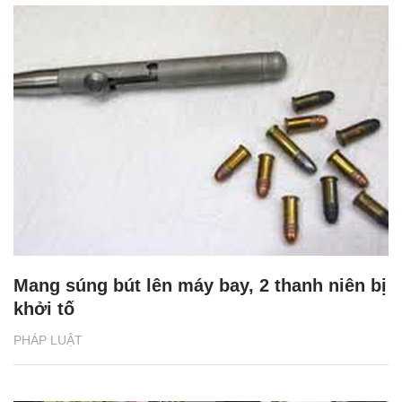
Mang súng bút lên máy bay, 2 thanh niên bị
khởi tố
PHÁP LUẬT