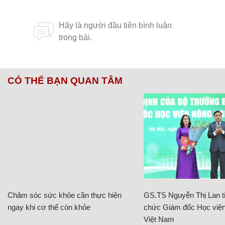
CÓ THỂ BẠN QUAN TÂM
Chăm sóc sức khỏe cần thực hiện
GS.TS Nguyễn Thị Lan ti
ngay khi cơ thể còn khỏe
chức Giám đốc Học viện
Việt Nam