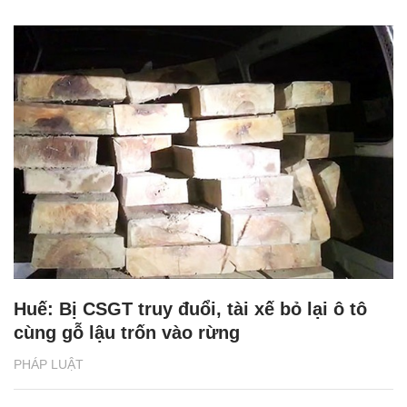
Huế: Bị CSGT truy đuổi, tài xế bỏ lại ô tô
cùng gỗ lậu trốn vào rừng
PHÁP LUẬT