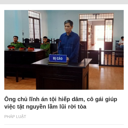
Ông chủ lĩnh án tội hiếp dâm, cô gái giúp
việc tật nguyền lầm lũi rời tòa
PHÁP LUẬT